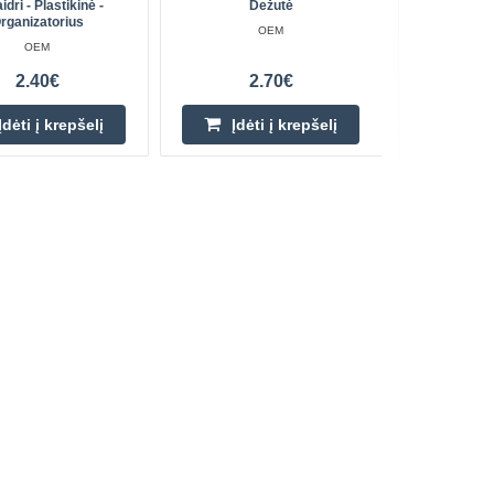
idri - Plastikinė -
Dežutė
Komponent
rganizatorius
OEM
OEM
2.40€
2.70€
Įdėti į krepšelį
Įdėti į krepšelį