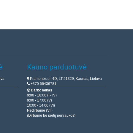
ė
Kauno parduotuvė
uva
Pramonės pr. 4D, LT-51329, Kaunas, Lietuva
+370 66436781
Darbo laikas
9:00 - 18:00 (I - IV)
9:00 - 17:00 (V)
10:00 - 14:00 (VI)
Nedirbame (VII)
(Dirbame be pietų pertraukos)