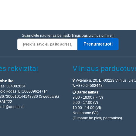
Sužinokite naujienas bei išskirtinius pasiūlymus pirmieji!
Prenumeruoti
s rekvizitai
Vilniaus parduotuv
Vytenio g. 20, LT-03229 Vilnius, Liet
chnika
+370 64502448
das: 304082834
ojo kodas: LT100009624714
Darbo laikas
T367300010144143930 (Swedbank)
9:00 - 18:00 (I - IV)
BALT22
9:00 - 17:00 (V)
info@anodas.lt
10:00 - 14:00 (VI)
Nedirbame (VII)
(Dirbame be pietų pertraukos)