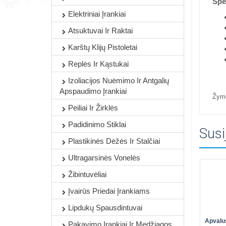
Spec
Elektriniai Įrankiai
Atsuktuvai Ir Raktai
Karštų Klijų Pistoletai
Replės Ir Kąstukai
Izoliacijos Nuėmimo Ir Antgalių
Apspaudimo Įrankiai
Žym
Peiliai Ir Žirklės
Padidinimo Stiklai
Susi
Plastikinės Dėžės Ir Stalčiai
Ultragarsinės Vonelės
Žibintuvėliai
Įvairūs Priedai Įrankiams
Lipdukų Spausdintuvai
Apvalu
Pakavimo Įrankiai Ir Medžiagos