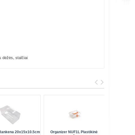
,
s dėžės
stalčiai
 Rankena 20x15x10.5cm
Organizer NUF1L Plastikinė
IFixit Proj