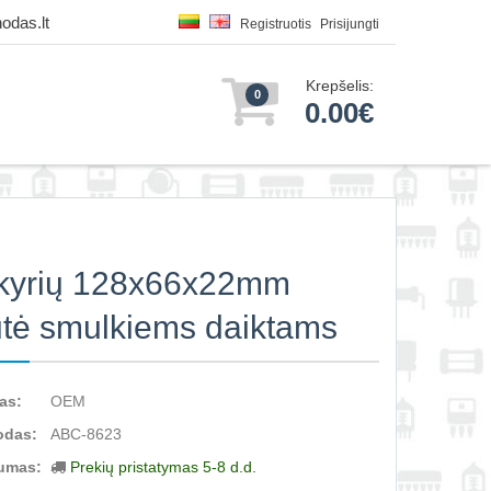
odas.lt
Registruotis
Prisijungti
Krepšelis:
0
0.00€
kyrių 128x66x22mm
tė smulkiems daiktams
as:
OEM
odas:
ABC-8623
umas:
Prekių pristatymas 5-8 d.d.