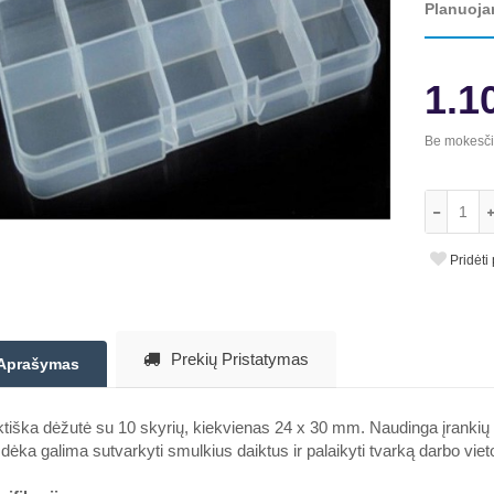
Planuoja
1.1
Be mokesč
Pridėti
Prekių Pristatymas
Aprašymas
tiška dėžutė su 10 skyrių, kiekvienas 24 x 30 mm. Naudinga įrankių dė
dėka galima sutvarkyti smulkius daiktus ir palaikyti tvarką darbo vieto