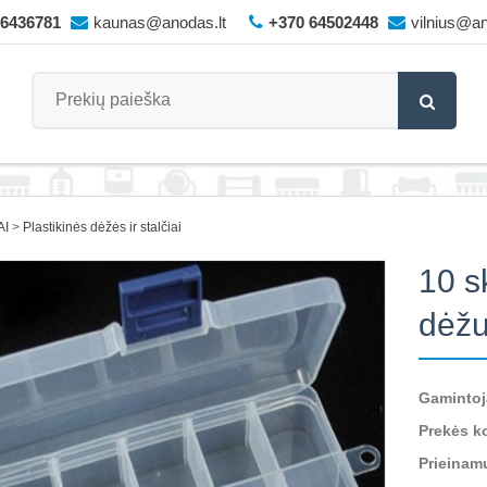
66436781
kaunas@anodas.lt
+370 64502448
vilnius@an
AI
Plastikinės dėžės ir stalčiai
10 s
dėžu
Gamintoj
Prekės k
Prieinam