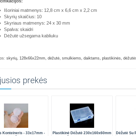
ifikacijos:
Išoriniai matmenys: 12,8 cm x 6,6 cm x 2,2 cm
Skyrių skaičius: 10
Skyriaus matmenys: 24 x 30 mm
Spalva: skaidri
Dėžutė užsegama kabliuku
,
,
,
,
,
,
os:
skyrių
128x66x22mm
dėžutė
smulkiems
daiktams
plastikinės
dėžutė
jusios prekės
s Konteineris - 33x17mm -
Plastikinė Dėžutė 230x160x60mm
Dėžutė Su