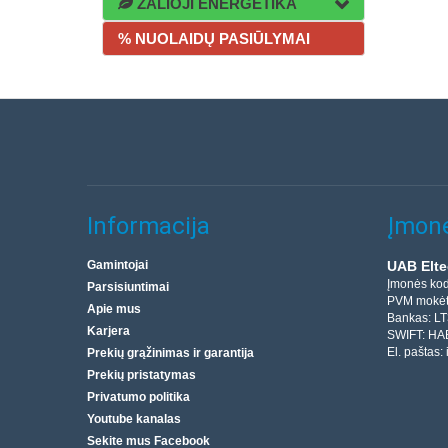
ŽALIOJI ENERGETIKA
% NUOLAIDŲ PASIŪLYMAI
Informacija
Įmonė
Gamintojai
UAB Elte
Įmonės ko
Parsisiuntimai
PVM mokėt
Apie mus
Bankas: L
Karjera
SWIFT: HA
El. paštas:
Prekių grąžinimas ir garantija
Prekių pristatymas
Privatumo politika
Youtube kanalas
Sekite mus Facebook