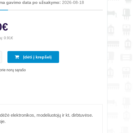
ma gavimo data po užsakymo:
2026-08-18
0€
ių:
0.91€
Įdėti į krepšelį
 prie norų sąrašo
žė elektronikos, modeliuotojų ir kt. dirbtuvėse.
je.