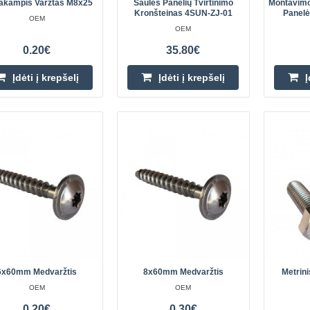
35mm spaustukas skirtas montuoti 
akampis Varžtas M8x25
Saulės Panelių Tvirtinimo
Montavimo
Kronšteinas 4SUN-ZJ-01
Panel
aukštis 35mm.Galinis gnybtas yra r
OEM
OEM
elementas, skirtas tvirtinti itin nutol
0.20€
35.80€
Įdėti į krepšelį
Įdėti į krepšelį
Į
Saulės panėlės laikikliai kemper
OEM
Septyni laikikliai, skirti įrengti saul
namelio ant ratų stogo.Privalumai: L
saulės kolektorių negręždami skylių
6x60mm Medvaržtis
8x60mm Medvaržtis
Metrin
OEM
OEM
0.20€
0.30€