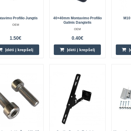
Ga..
tavimo Profilio Jungtis
40×40mm Montavimo Profilio
M10 
Galinis Dangtelis
OEM
OEM
amiausia
1.50€
0.40€
T formos griovelio veržlė su ru
OEM
Įdėti į krepšelį
Įdėti į krepšelį
Į
Aliuminio stumdomas griovelis su M
pagrindinis tvirtinimo elementas, 
energijos įrenginiuose. Sukurtas di
var..
amiausia
Sidabrinis galinis spaustukas 
OEM