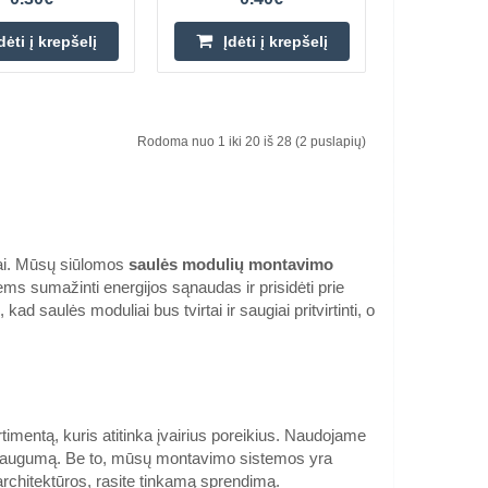
7.20€
dėti į krepšelį
Įdėti į krepšelį
Parduotuvėje Vilniuje YRA
irtinimo laikiklis,
Parduotuvėje Kaune NĖRA
Centriniame Sandėlyje NĖRA
s ant šlaitinių stogų,
Pagamint..
Rodoma nuo 1 iki 20 iš 28 (2 puslapių)
Įdėti į krepšelį
Pridėti prie pageidavimų
sąrašo
ijai. Mūsų siūlomos
saulės modulių montavimo
ms sumažinti energijos sąnaudas ir prisidėti prie
 saulės moduliai bus tvirtai ir saugiai pritvirtinti, o
1.50€
Parduotuvėje Vilniuje YRA
uminio kanalas, yra
Parduotuvėje Kaune YRA
Centriniame Sandėlyje NĖRA
naudojamas statant
nes sistemas ar la..
Įdėti į krepšelį
entą, kuris atitinka įvairius poreikius. Naudojame
ir saugumą. Be to, mūsų montavimo sistemos yra
rchitektūros, rasite tinkamą sprendimą.
Pridėti prie pageidavimų