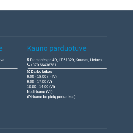
tines sistemas.
Įdėti į krepšelį
Pridėti prie pageidavimų
sąrašo
ė
Kauno parduotuvė
0.40€
uva
Pramonės pr. 4D, LT-51329, Kaunas, Lietuva
Parduotuvėje Vilniuje NĖRA
+370 66436781
Parduotuvėje Kaune YRA
Darbo laikas
Centriniame Sandėlyje NĖRA
M8 x 35
9:00 - 18:00 (I - IV)
imas su spaustuku..
9:00 - 17:00 (V)
Įdėti į krepšelį
10:00 - 14:00 (VI)
Nedirbame (VII)
Pridėti prie pageidavimų
(Dirbame be pietų pertraukos)
sąrašo
0.20€