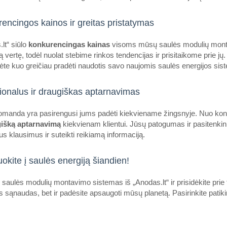
encingos kainos ir greitas pristatymas
lt“ siūlo
konkurencingas kainas
visoms mūsų saulės modulių monta
40×40mm montavimo profilio gal
ą vertę, todėl nuolat stebime rinkos tendencijas ir prisitaikome prie j
OEM
te kuo greičiau pradėti naudotis savo naujomis saulės energijos si
Galinis dangtelis 40 × 40 mm mont
juodas...
ionalus ir draugiškas aptarnavimas
manda yra pasirengusi jums padėti kiekviename žingsnyje. Nuo kons
gišką aptarnavimą
kiekvienam klientui. Jūsų patogumas ir pasitenkini
us klausimus ir suteikti reikiamą informaciją.
uokite į saulės energiją šiandien!
M10 dantyta veržlė
 saulės modulių montavimo sistemas iš „Anodas.lt“ ir prisidėkite prie 
OEM
s sąnaudas, bet ir padėsite apsaugoti mūsų planetą. Pasirinkite patik
M10 A2 DIN 6923 dantyta veržlė y
tvirtinimo detalė, kuri yra nepakeič