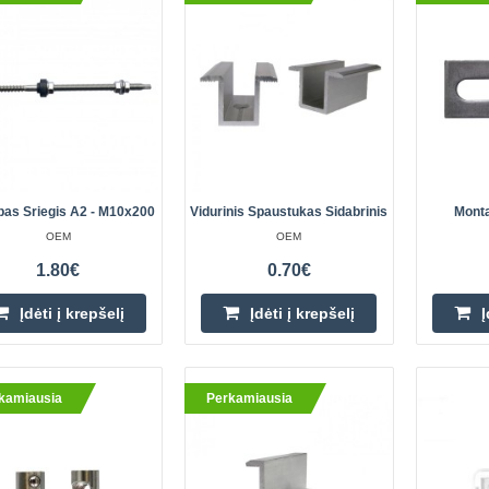
OEM
Dvigubas sriegis M10x200 A2 DIN
specializuotas dvigubas sriegis var
fotovoltinių plokščių konstrukcijas a
Ga..
bas Sriegis A2 - M10x200
Vidurinis Spaustukas Sidabrinis
Monta
OEM
OEM
amiausia
Vidurinis spaustukas sidabrinis
1.80€
0.70€
OEM
Įdėti į krepšelį
Įdėti į krepšelį
Į
Centrinė fotovoltinių plokščių apka
tvirtinimo elementas, užtikrinantis t
montavimą ant šlaitinių ir plokščių
kamiausia
Perkamiausia