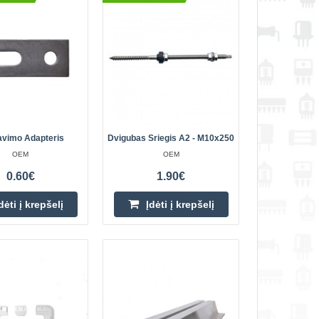
1.80€
Parduotuvėje Vilniuje NĖRA
6923 yra
Parduotuvėje Kaune YRA
Centriniame Sandėlyje NĖRA
žtas, skirtas montuoti
nt įvairių tipų stogų.
Įdėti į krepšelį
Pridėti prie pageidavimų
sąrašo
vimo Adapteris
Dvigubas Sriegis A2 - M10x250
OEM
OEM
0.60€
1.90€
0.70€
dėti į krepšelį
Įdėti į krepšelį
Parduotuvėje Vilniuje NĖRA
ba yra esminis
Parduotuvėje Kaune YRA
Centriniame Sandėlyje YRA
virtą ir saugų plokščių
 stogų. Pagami..
Įdėti į krepšelį
Pridėti prie pageidavimų
sąrašo