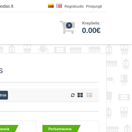
odas.lt
Registruotis
Prisijungti
Krepšelis:
0
0.00€
s
trus
ausia
Perkamiausia