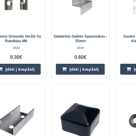
amiausia
Montavimo adapteris
OEM
80x30x5mm matmenų nerūdijančio
rmos Griovelio Veržlė Su
Sidabrinis Galinis Spaustukas -
Saulės 
Rutuliuku M8
35mm
Ke
adapteris su M10 skyle yra idealu
OEM
OEM
fotovoltines sistemas. Dėl savo tvirt
0.30€
0.60€
Įdėti į krepšelį
Įdėti į krepšelį
Į
amiausia
Dvigubas sriegis A2 - M10x250
OEM
Dvigubas sriegis M10x250 A2 DIN
specializuotas dvigubas sriegis var
fotovoltinių plokščių konstrukcijas a