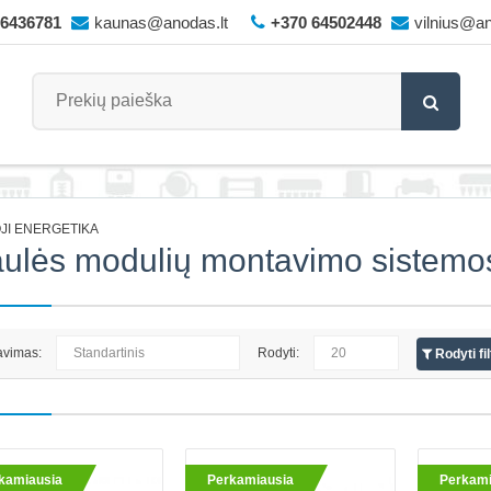
66436781
kaunas@anodas.lt
+370 64502448
vilnius@an
OJI ENERGETIKA
ulės modulių montavimo sistemo
avimas:
Rodyti:
Rodyti fil
amiausia
Dvigubas sriegis A2 - M10x200
kamiausia
Perkamiausia
Perkami