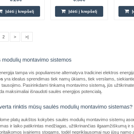
Trapecinis tiltelis - 400x70mm
Įdėti į krepšelį
Įdėti į krepšelį
Į
OEM
Trapecinis tiltas yra specializuotas tv
skirtas montuoti fotovoltines plokšte
2
>
>|
dengtų trapecijos formos skarda. 
 modulių montavimo sistemos
nergija tampa vis populiaresne alternatyva tradicinei elektros energ
os
yra idealus sprendimas tiek namų ūkiams, tiek verslams, siekiantie
Montavimo profilio jungtis
 tausojimo. Pasirinkdami tinkamą montavimo sistemą, jūs užtikrinate, kad
OEM
da maksimaliai išnaudoti saulės energijos potencialą.
Jungtis, dar žinoma kaip 45×25 ali
verta rinktis mūsų saulės modulių montavimo sistemas?
pagrindinis surinkimo elementas, 
didesnius įrenginius, pvz. fotovolti
lome platų aukštos kokybės saulės modulių montavimo sistemų asortim
kimas ir laiko patikrintas medžiagas, užtikrinančias ilgaamžiškumą 
pritaikomos įvairiems stogams, todėl nepriklausomai nuo jūsų namo a