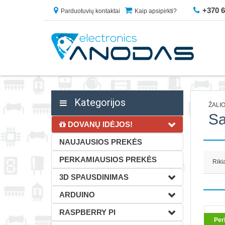
+370 
Parduotuvių kontaktai
Kaip apsipirkti?
Kategorijos
ŽALI
Sa
DOVANŲ IDĖJOS!
NAUJAUSIOS PREKĖS
PERKAMIAUSIOS PREKĖS
Riki
3D SPAUSDINIMAS
ARDUINO
RASPBERRY PI
Perk
Per