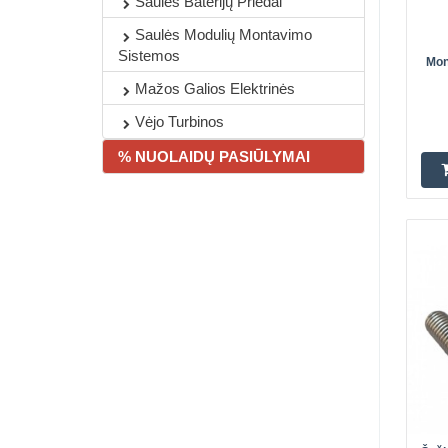
Saulės Baterijų Priedai
Saulės Modulių Montavimo
Sistemos
Mon
Mažos Galios Elektrinės
Vėjo Turbinos
Perk
% NUOLAIDŲ PASIŪLYMAI
Perk