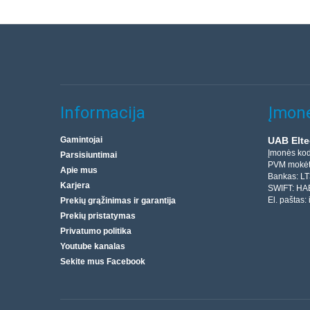
Informacija
Įmonė
Gamintojai
UAB Elte
Įmonės ko
Parsisiuntimai
PVM mokėt
Apie mus
Bankas: L
Karjera
SWIFT: HA
El. paštas:
Prekių grąžinimas ir garantija
Prekių pristatymas
Privatumo politika
Youtube kanalas
Sekite mus Facebook