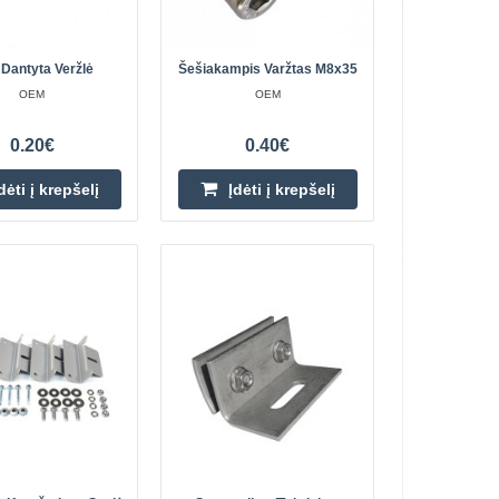
Pridėti prie pageidavimų
sąrašo
Dantyta Veržlė
Šešiakampis Varžtas M8x35
OEM
OEM
0.20€
0.40€
tuliuku M8
0.30€
dėti į krepšelį
Įdėti į krepšelį
Prekių Pristatymas 6-10 D.d.
8 rutuliu yra
naudojamas saulės
Įdėti į krepšelį
rbti su šešiakampiais
Pridėti prie pageidavimų
sąrašo
- 35mm
0.60€
Prekių Pristatymas 6-10 D.d.