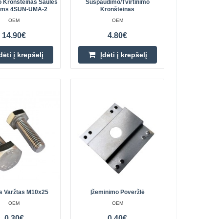
plokštes, kurių rėmo
 Kronšteinas Saulės
Suspaudimo/tvirtinimo
ėms 4SUN-UMA-2
Kronšteinas
akto tvirtinimo
Įdėti į krepšelį
OEM
OEM
usias fotovoltine..
14.90€
4.80€
Pridėti prie pageidavimų
sąrašo
dėti į krepšelį
Įdėti į krepšelį
iui 7vnt
22.40€
Parduotuvėje Vilniuje YRA
ės kolektorių ant
Parduotuvėje Kaune NĖRA
Centriniame Sandėlyje NĖRA
engvai pritvirtinkite
. Skydelio..
Įdėti į krepšelį
Pridėti prie pageidavimų
sąrašo
is Varžtas M10x25
Įžeminimo Poveržlė
OEM
OEM
0.30€
0.40€