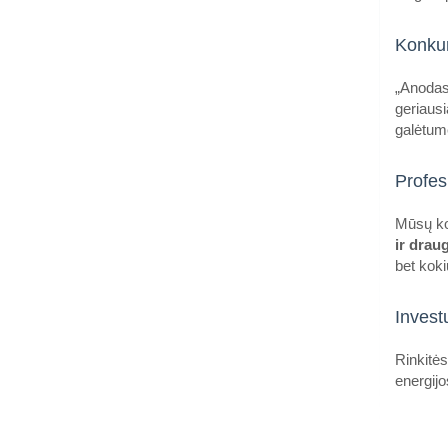
Konkur
„Anodas.
geriausi
galėtumė
Profes
Mūsų ko
ir drau
bet koki
Invest
Rinkitės
energijo