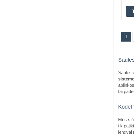
1
Saulės
Saulės e
sistem
aplinkos
tai pade
Kodėl 
Mes siū
tik pati
lengvai 