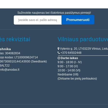
surinkimo srityse, įskaitant fotovol
Pagami..
Sužinokite naujienas bei išskirtinius pasiūlymus pirmieji!
Prenumeruoti
s rekvizitai
Vilniaus parduotuv
Šešiakampis varžtas M8x35
OEM
Vytenio g. 20, LT-03229 Vilnius, Liet
chnika
+370 64502448
das: 304082834
Plieninis M8 x 35 šešiakampis
ojo kodas: LT100009624714
Darbo laikas
varžtas.Specifikacijos:Matmenys: 
T367300010144143930 (Swedbank)
9:00 - 18:00 (I - IV)
mmNaudojimas: PV profilio sujung
BALT22
9:00 - 17:00 (V)
info@anodas.lt
10:00 - 14:00 (VI)
Nedirbame (VII)
(Dirbame be pietų pertraukos)
Šešiakampis varžtas M8x25
OEM