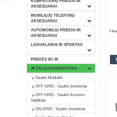
KOMPIUTERIŲ PRIEDAI IR
AKSESUARAI
Perk
MOBILIŲJŲ TELEFONŲ
AKSESUARAI
AUTOMOBILIŲ PRIEDAI IR
T Fo
AKSESUARAI
LAISVALAIKIS IR SPORTAS
PREKĖS IKI 3€
ŽALIOJI ENERGETIKA
Saulės Moduliai
Perk
OFF GRID - Saulės Inverteriai
OFF GRID - Saulės Krovimo
Valdikliai
ON GRID - Saulės Inverteriai