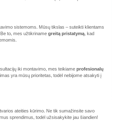
sąrašo
vimo sistemoms. Mūsų tikslas – suteikti klientams
inis dangtelis
0.40€
ų. Be to, mes užtikriname
greitą pristatymą
, kad
stemomis.
Parduotuvėje Vilniuje YRA
avimo bėgeliui,
Parduotuvėje Kaune YRA
Centriniame Sandėlyje NĖRA
Įdėti į krepšelį
ultacijų iki montavimo, mes teikiame
profesionalų
mas yra mūsų prioritetas, todėl nebijome atsakyti į
Pridėti prie pageidavimų
sąrašo
tvarios ateities kūrimo. Ne tik sumažinsite savo
0.20€
imus sprendimus, todėl užsisakykite jau šiandien!
Parduotuvėje Vilniuje YRA
ra aukštos kokybės
Parduotuvėje Kaune NĖRA
Centriniame Sandėlyje NĖRA
iama įvairiose