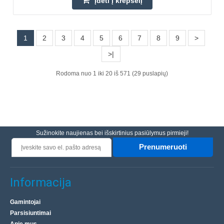
Įdėti į krepšelį
Pridėti prie pageidavimų sąrašo
1
2
3
4
5
6
7
8
9
>
>|
Perkamiausia
Rodoma nuo 1 iki 20 iš 571 (29 puslapių)
Sužinokite naujienas bei išskirtinius pasiūlymus pirmieji!
Prenumeruoti
Banan kištukas, 4mm, juodas
Informacija
AMASS
Banan kištukas 4mm, juodas, prisukamas, kabeliui. Ilgis:
Gamintojai
Parsisiuntimai
56.5mm 30VAC, 60VDC, 24A Izoliacinė medžiaga: PVC