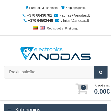
Parduotuvių kontaktai
Kaip apsipirkti?
+370 66436781
kaunas@anodas.lt
+370 64502448
vilnius@anodas.lt
Registruotis
Prisijungti
Krepšelis:
0
0.00€
Kategorijos