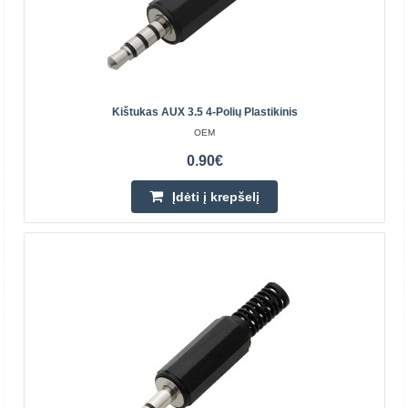
UGREEN AV141 ausinių skirstytuvas 3.5mm -
Juodas
UGREEN
Kištukas AUX 3.5 4-Polių Plastikinis
OEM
3.5mm mini jack skirstytuvas ausinėms su mikrofonu.
0.90€
UGREEN šakotuvas leidžia vienu metu prijungti ausines
ar garsiakalbius ir mikrofoną prie vieno jūsų nešioja..
Įdėti į krepšelį
4.80€
Parduotuvėje Vilniuje YRA
Parduotuvėje Kaune NĖRA
Centriniame Sandėlyje NĖRA
Įdėti į krepšelį
Pridėti prie pageidavimų sąrašo