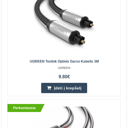
Parduotuvėje Kaune YRA
Centriniame Sandėlyje NĖRA
Įdėti į krepšelį
Pridėti prie pageidavimų sąrašo
Perkamiausia
UGREEN Toslink Optinis Garso Kabelis 3M
UGREEN
9.80€
Įdėti į krepšelį
Perkamiausia
UGREEN Toslink optinis garso kabelis 3M
UGREEN