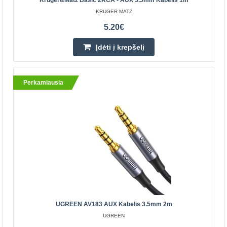
Kruger&Matz Basic 2RCA - AUX 3.5mm Kabelis 1m
KRUGER MATZ
5.20€
Baseus Yiven 3.5mm AUX kabelis 1m - Juodas /
Sidabrinis
Įdėti į krepšelį
BASEUS
Baseus Yiven AUX kabelis naudojamas prijungti 3.5mm
Perkamiausia
lizdo įrenginius prie garsiakalbių, ausinių ir kitų garso
įrenginių turinčių 3.5mm lizdo prievadą. Paauksuot..
6.60€
Parduotuvėje Vilniuje YRA
Parduotuvėje Kaune NĖRA
Centriniame Sandėlyje NĖRA
Įdėti į krepšelį
Pridėti prie pageidavimų sąrašo
UGREEN AV183 AUX Kabelis 3.5mm 2m
UGREEN