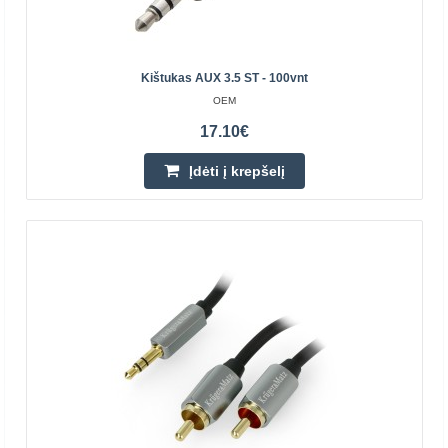
Perkamiausia
Kištukas AUX 3.5 ST - 100vnt
OEM
17.10€
Įdėti į krepšelį
UGREEN kabelis 3.5mm 4pin kištukas - 3.5mm
kištukas 4pin 1m AV183 - Juodas
UGREEN
Kabelis su 3.5mm 4pin stereo kištukais skirtas perduoti
garso signalą kartu si mikrofono singalu. Su šiuo kabeliu
galima sujungti įvairią įrangą - nešiojąmą kom..