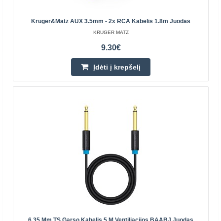
3.50€
Parduotuvėje Vilniuje YRA
Kruger&Matz AUX 3.5mm - 2x RCA Kabelis 1.8m Juodas
Parduotuvėje Kaune NĖRA
Centriniame Sandėlyje NĖRA
KRUGER MATZ
9.30€
Įdėti į krepšelį
Įdėti į krepšelį
Pridėti prie pageidavimų sąrašo
Perkamiausia
6.35 Mm TS Garso Kabelis 5 M Ventiliacijos BAABJ Juodas