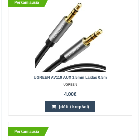
Perkamiausia
UGREEN AV183 AUX kabelis 3.5mm 2m
UGREEN
Šio modelio kabeliu galima sujungti telefoną su
UGREEN AV119 AUX 3.5mm Laidas 0.5m
mikrofonu, garso plokšte ir kitais įrenginiais. Jo
UGREEN
naudojimas yra patogus, o pats produktas yra patvarus.
4.00€
Jis t..
Įdėti į krepšelį
4.50€
Parduotuvėje Vilniuje NĖRA
Parduotuvėje Kaune YRA
Perkamiausia
Centriniame Sandėlyje YRA