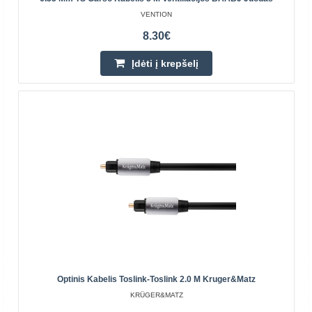
UGREEN AV119 AUX 3.5mm laidas 0.5m
VENTION
UGREEN
8.30€
UGREEN garso kabelis yra pagamintas iš cinkuoto vario
ir padengtas 24 karatų auksu, garantuoja nepriekaištingą
Įdėti į krepšelį
garsą. Laidas leidžia prijungti bet kokios konfig..
4.00€
Parduotuvėje Vilniuje NĖRA
Parduotuvėje Kaune YRA
Centriniame Sandėlyje NĖRA
Įdėti į krepšelį
Pridėti prie pageidavimų sąrašo
Perkamiausia
Optinis Kabelis Toslink-Toslink 2.0 M Kruger&Matz
KRÜGER&MATZ