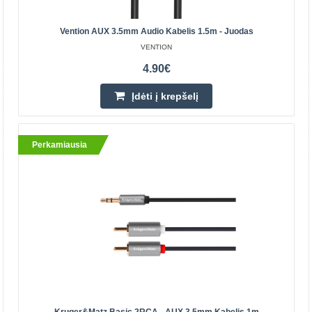
Išmanusis telefonas ar planšetinis kompiuteri..
Vention AUX 3.5mm Audio Kabelis 1.5m - Juodas
5.80€
VENTION
Parduotuvėje Vilniuje NĖRA
4.90€
Parduotuvėje Kaune YRA
Centriniame Sandėlyje NĖRA
Įdėti į krepšelį
Įdėti į krepšelį
Perkamiausia
Pridėti prie pageidavimų sąrašo
Perkamiausia