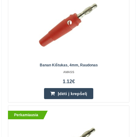
Įdėti į krepšelį
Pridėti prie pageidavimų sąrašo
Perkamiausia
Banan Kištukas, 4mm, Raudonas
AMASS
1.12€
Įdėti į krepšelį
Baseus Yiven audio kabelis USB-C - 3.5mm AUX
Perkamiausia
1.2m - Juodas
BASEUS
Baseus Yiven audio kabelis naudojamas USB-C prievado