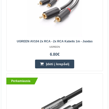
UGREEN optinis, aukštos kokybės garso perdavimo
laidas pagamintas iš PVC medžiagos ir su gold plated
jungimis. Tinka naudoti su DVD / CD / Blu-ray /„Blu-r..
9.80€
Parduotuvėje Vilniuje YRA
UGREEN AV104 2x RCA - 2x RCA Kabelis 1m - Juodas
Parduotuvėje Kaune NĖRA
UGREEN
Centriniame Sandėlyje NĖRA
6.80€
Įdėti į krepšelį
Įdėti į krepšelį
Pridėti prie pageidavimų sąrašo
Perkamiausia
Perkamiausia