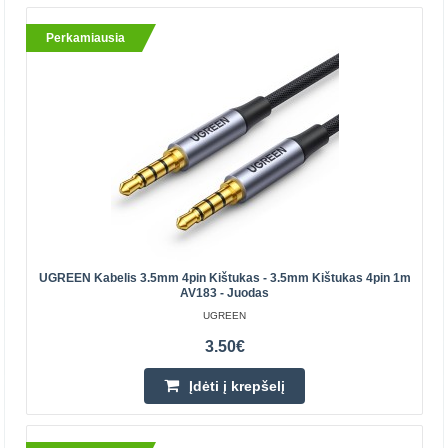
KRUGER MATZ
Perkamiausia
Kruger&Matz Basic 2RCA - AUX 3.5mm kabelis 1m,
juodos spalvosSpecifikacija:Gamintojas:
Kruger&MatzTipas: JACK - RCAJungtis 1: 2xRCA
(kištukas)Jungtis 2:..
5.20€
Parduotuvėje Vilniuje YRA
Parduotuvėje Kaune YRA
Centriniame Sandėlyje NĖRA
Įdėti į krepšelį
UGREEN Kabelis 3.5mm 4pin Kištukas - 3.5mm Kištukas 4pin 1m
AV183 - Juodas
Pridėti prie pageidavimų sąrašo
UGREEN
3.50€
Įdėti į krepšelį
Perkamiausia