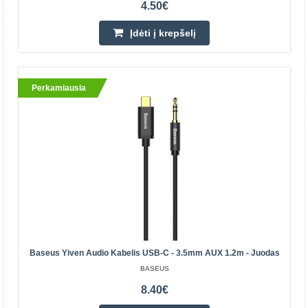
4.50€
Perkamiausia
Įdėti į krepšelį
Perkamiausia
Vention AUX 3.5mm audio kabelis 1.5m - Juodas
VENTION
Vention laidą galite sėkmingai prijungti prie įrenginių su
3.5mm garso lizdu, įskaitant garsiakalbius, ausines ar
automobilio radiją. Paauksuotos jungtys užtikr..
Baseus Yiven Audio Kabelis USB-C - 3.5mm AUX 1.2m - Juodas
BASEUS
8.40€
4.90€