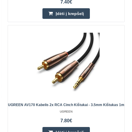
7.40€
Įdėti į krepšelį
Banan kištukas, 4mm, raudonas
AMASS
Banan kištukas 4mm, raudonas, prisukamas, kabeliui.
Ilgis: 56.5mm30VAC, 60VDC, 24AIzoliacinė medžiaga:
PVCNikeliuoti kontaktai..
1.12€
UGREEN AV170 Kabelis 2x RCA Cinch Kištukai - 3.5mm Kištukas 1m
Parduotuvėje Vilniuje YRA
UGREEN
Parduotuvėje Kaune NĖRA
Centriniame Sandėlyje YRA
7.80€
Įdėti į krepšelį