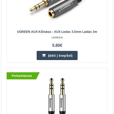
UGREEN AUX Kištukas - AUX Lizdas 3.5mm Laidas 3m
UGREEN AV104 2x RCA - 2x RCA kabelis 1m -
UGREEN
Juodas
5.80€
UGREEN
2RCA – 2RCA kabelis leidžia perkelti Hi-Fi kokybės garsą
Įdėti į krepšelį
iš televizoriaus, CD / DVD grotuvo į stiprintuvą ar garso
dėžutę. Auksinis jungties sluoksnis daro kabe..
Perkamiausia
6.80€
Parduotuvėje Vilniuje YRA
Parduotuvėje Kaune YRA
Centriniame Sandėlyje NĖRA
Įdėti į krepšelį