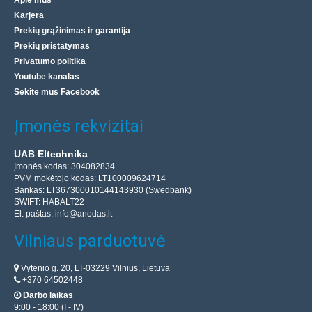
Apie mus
Nikeliuoti kontaktai..
Karjera
Prekių grąžinimas ir garantija
1.12€
Prekių pristatymas
Privatumo politika
Parduotuvėje Vilniuje YRA
Youtube kanalas
Parduotuvėje Kaune YRA
Centriniame Sandėlyje YRA
Sekite mus Facebook
Įdėti į krepšelį
Įmonės rekvizitai
Pridėti prie pageidavimų sąrašo
UAB Eltechnika
Įmonės kodas: 304082834
PVM mokėtojo kodas: LT100009624714
Bankas: LT367300010144143930 (Swedbank)
Perkamiausia
SWIFT: HABALT22
El. paštas:
info@anodas.lt
Vilniaus parduotuvė
Vytenio g. 20, LT-03229 Vilnius, Lietuva
+370 64502448
Darbo laikas
9:00 - 18:00 (I - IV)