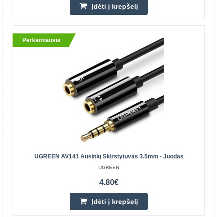
Parduotuvėje Vilniuje YRA
Įdėti į krepšelį
Parduotuvėje Kaune NĖRA
Centriniame Sandėlyje NĖRA
Įdėti į krepšelį
Perkamiausia
Pridėti prie pageidavimų sąrašo
Perkamiausia
UGREEN AV141 Ausinių Skirstytuvas 3.5mm - Juodas
UGREEN
4.80€
Įdėti į krepšelį
Kruger&Matz Basic 2RCA - AUX 3.5mm kabelis 1m