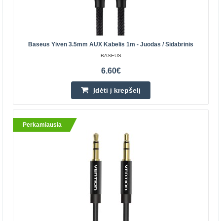
Pridėti prie pageidavimų sąrašo
Baseus Yiven 3.5mm AUX Kabelis 1m - Juodas / Sidabrinis
Perkamiausia
BASEUS
6.60€
Įdėti į krepšelį
Perkamiausia
UGREEN AUX kištukas - AUX lizdas 3.5mm laidas
3m
UGREEN
Aukštos kokybės AUX kabelio prailginimo kabelis leidžia
patogiai klausytis muzikos, kai grojantis įrenginys, pvz.,