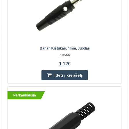
įrenginiams prijungti prie garsiakalbių, ausinių ir kitų garso
įrenginių su 3.5mm mini AUX. Kabelis pagamin..
8.40€
Prekių Pristatymas 3-5 D.d.
Banan Kištukas, 4mm, Juodas
Įdėti į krepšelį
AMASS
Pridėti prie pageidavimų sąrašo
1.12€
Įdėti į krepšelį
Perkamiausia
Perkamiausia