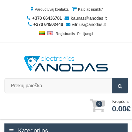
Parduotuvių kontaktai
Kaip apsipirkti?
+370 66436781
kaunas@anodas.lt
+370 64502448
vilnius@anodas.lt
Registruotis
Prisijungti
Krepšelis:
0
0.00€
Kategorijos