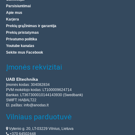
Parsisiuntimai
Apie mus
Karjera
Prekių grąžinimas ir garantija
Prekių pristatymas
Privatumo politika
Youtube kanalas
Sekite mus Facebook
Įmonės rekvizitai
UAB Eltechnika
Įmonės kodas: 304082834
PVM mokėtojo kodas: LT100009624714
Bankas: LT367300010144143930 (Swedbank)
SWIFT: HABALT22
El. paštas:
info@anodas.lt
Vilniaus parduotuvė
Vytenio g. 20, LT-03229 Vilnius, Lietuva
+370 64502448