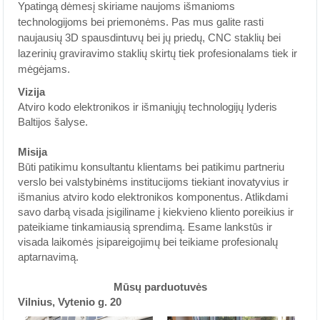
Ypatingą dėmesį skiriame naujoms išmanioms
technologijoms bei priemonėms. Pas mus galite rasti
naujausių 3D spausdintuvų bei jų priedų, CNC staklių bei
lazerinių graviravimo staklių skirtų tiek profesionalams tiek ir
mėgėjams.
Vizija
Atviro kodo elektronikos ir išmaniųjų technologijų lyderis
Baltijos šalyse.
Misija
Būti patikimu konsultantu klientams bei patikimu partneriu
verslo bei valstybinėms institucijoms tiekiant inovatyvius ir
išmanius atviro kodo elektronikos komponentus. Atlikdami
savo darbą visada įsigiliname į kiekvieno kliento poreikius ir
pateikiame tinkamiausią sprendimą. Esame lankstūs ir
visada laikomės įsipareigojimų bei teikiame profesionalų
aptarnavimą.
Mūsų parduotuvės
Vilnius, Vytenio g. 20