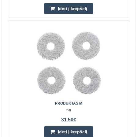
Įdėti į krepšelį
TEESA SMART VAC PRO valymo robotas
TEESA
---------- PAGRINDINĖS FUNKCIJOS -----------
Suderinamas su Tuya programa Aplinkos kartografavimas
Valymo grafikas Trijų pakopų filtravimas Plaunamas HEPA
PRODUKTAS M
filt..
DJI
31.50€
206.40€
Įdėti į krepšelį
Prekių Pristatymas 4-6 D.d.