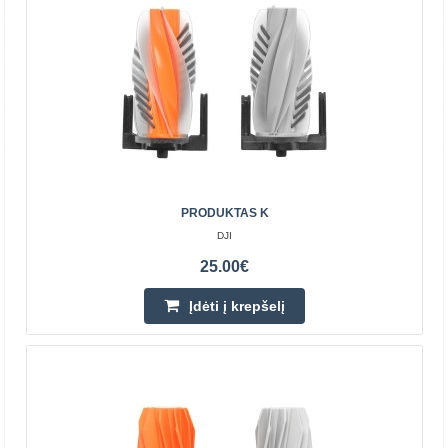
Du viename bakas, skirtas TEESA SMART VAC PRO
TSA5045 dulkių siurbliui
TEESA
Paskirtis: TEESA SMART VAC PRO TSA5045 dulkių
siurblys..
PRODUKTAS K
40.00€
DJI
Prekių Pristatymas 4-6 D.d.
25.00€
Įdėti į krepšelį
Įdėti į krepšelį
Pridėti prie pageidavimų sąrašo