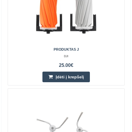
PRODUKTAS J
DJI
PRODUKTAS M
DJI
25.00€
ROMO šluostės Dviejų porų šluosčių rinkinys DJI ROMO
Įdėti į krepšelį
robotams pasižymi storu, trijų sluoksnių dizainu,
užtikrinančiu aukštą paviršių valymo efektyvumą. Išorini..
31.50€
Prekių Pristatymas 4-6 D.d.
Įdėti į krepšelį