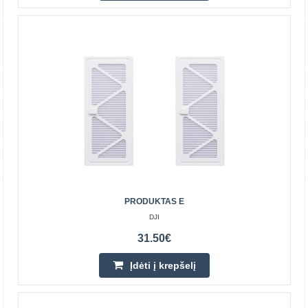
Įdėti į krepšelį
Pridėti prie pageidavimų sąrašo
PRODUKTAS E
DJI
31.50€
TEESA SMART VAC 2
Įdėti į krepšelį
TEESA
valymo robotas ---------- PAGRINDINĖS FUNKCIJOS ------