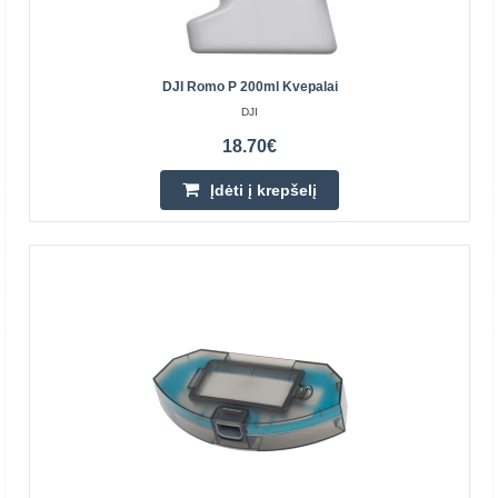
31.50€
DJI Romo P 200ml Kvepalai
Prekių Pristatymas 4-6 D.d.
DJI
Įdėti į krepšelį
18.70€
Pridėti prie pageidavimų sąrašo
Įdėti į krepšelį