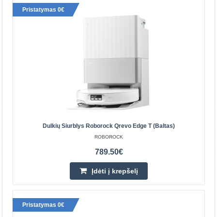
Pristatymas 0€
Dulkių siurblys Roborock Qrevo Edge T (baltas)
Dulkių Siurblys Roborock Qrevo Edge T (baltas)
ROBOROCK
ROBOROCK
Dulkių siurblys Roborock Qrevo EdgeT (baltas) Idealiai
789.50€
švarūs namai be jokių pastangų? Dabar tai įmanoma.
Įdėti į krepšelį
„Roborock Qrevo EdgeT“ – tai valymo robotas, sukurtas..
789.50€
Pristatymas 0€
Prekių Pristatymas 4-6 D.d.