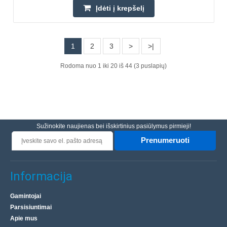
Įdėti į krepšelį
25.00€
Prekių Pristatymas 4-6 D.d.
1
2
3
>
>|
Įdėti į krepšelį
Rodoma nuo 1 iki 20 iš 44 (3 puslapių)
Pridėti prie pageidavimų sąrašo
Sužinokite naujienas bei išskirtinius pasiūlymus pirmieji!
Prenumeruoti
Informacija
Gamintojai
Parsisiuntimai
Apie mus