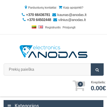
Parduotuvių kontaktai
Kaip apsipirkti?
+370 66436781
kaunas@anodas.lt
+370 64502448
vilnius@anodas.lt
Registruotis
Prisijungti
Krepšelis:
0
0.00€
Kategorijos