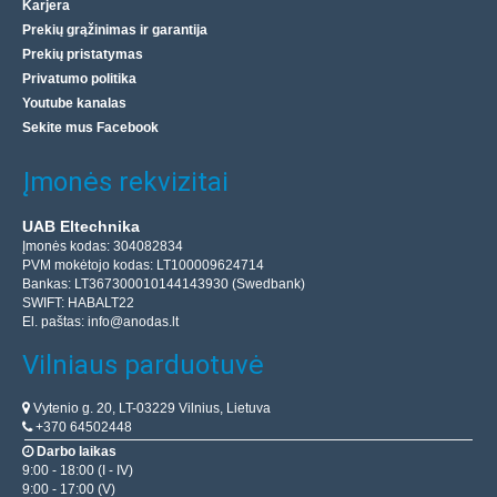
PRODUKTAS N
Karjera
DJI
Prekių grąžinimas ir garantija
Prekių pristatymas
ROMO šoninis šepetys DJI ROMO robotams sukurtas
Privatumo politika
šoninis šepetys efektyviai iššluoja dulkes ir nešvarumus –
Youtube kanalas
net iš sunkiai pasiekiamų vietų, įskaitant kambarių ..
Sekite mus Facebook
Įmonės rekvizitai
23.20€
Prekių Pristatymas 4-6 D.d.
UAB Eltechnika
Įmonės kodas: 304082834
Įdėti į krepšelį
PVM mokėtojo kodas: LT100009624714
Bankas: LT367300010144143930 (Swedbank)
SWIFT: HABALT22
Pridėti prie pageidavimų sąrašo
El. paštas:
info@anodas.lt
Vilniaus parduotuvė
Vytenio g. 20, LT-03229 Vilnius, Lietuva
+370 64502448
Darbo laikas
9:00 - 18:00 (I - IV)
9:00 - 17:00 (V)