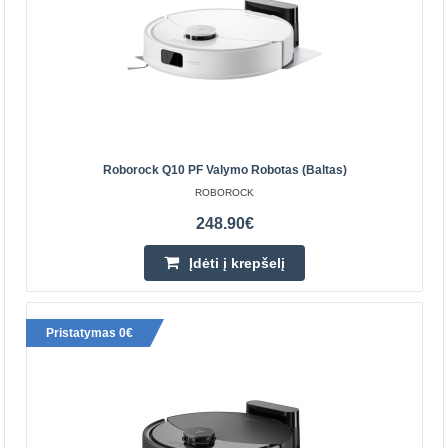
nemalonių darbų. „Roborock Q10 PF+“ valymo robotas
padės jums pasirūpinti tvarka jūsų bute – jis kruopšč..
366.50€
Prekių Pristatymas 4-6 D.d.
Roborock Q10 PF Valymo Robotas (baltas)
Įdėti į krepšelį
ROBOROCK
Pridėti prie pageidavimų sąrašo
248.90€
Įdėti į krepšelį
Pristatymas 0€