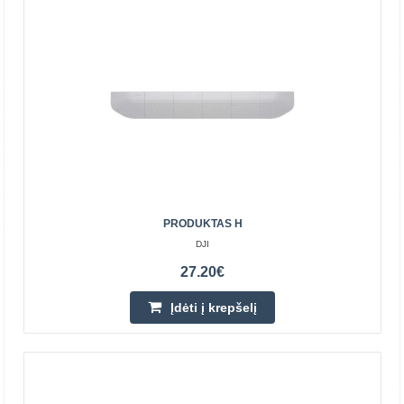
----- Tinka daugeliui kietų grindų ir mažai pūkuotų kilimų
Plaunamas HEPA filtras 3 valymo režimai Du šon..
112.50€
Prekių Pristatymas 4-6 D.d.
Įdėti į krepšelį
Pridėti prie pageidavimų sąrašo
PRODUKTAS H
DJI
27.20€
Įdėti į krepšelį