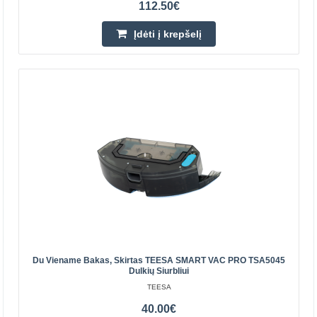
112.50€
Įdėti į krepšelį
PRODUKTAS F
DJI
ROMO priedų rinkinys DJI ROMO valymo robotams
skirtame priedų rinkinyje rasite atsarginių dalių, kurios
užtikrins efektyvų įrenginio veikimą ir užtikrins, kad ..
145.70€
Prekių Pristatymas 4-6 D.d.
Įdėti į krepšelį
Pridėti prie pageidavimų sąrašo
Du Viename Bakas, Skirtas TEESA SMART VAC PRO TSA5045
Dulkių Siurbliui
TEESA
40.00€