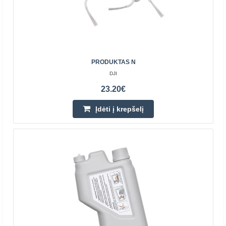
Pridėti prie pageidavimų sąrašo
PRODUKTAS N
DJI
23.20€
Įdėti į krepšelį
PRODUKTAS E
DJI
ROMO didelio efektyvumo filtras Komplekte yra du filtrai,
skirti DJI ROMO serijos valymo robotams. E11 klasės
medžiaga efektyviai sulaiko dulkių daleles, išlai..