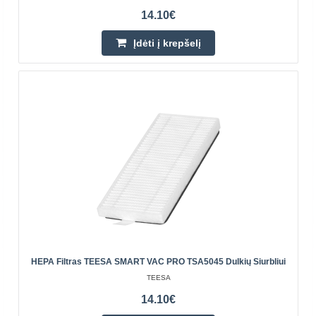
14.10€
Įdėti į krepšelį
PRODUKTAS J
DJI
ROMO guminis šepetys Jei naudojate „DJI ROMO“
HEPA Filtras TEESA SMART VAC PRO TSA5045 Dulkių Siurbliui
valymo robotą ir jūsų namuose gyvena augintinis,
TEESA
apsirūpinkite specialiu šepečiu, pagamintu iš lanksčios
gumos. P..
14.10€