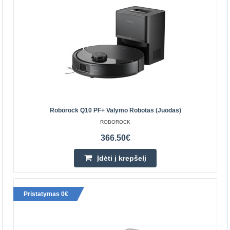
Įdėti į krepšelį
Pridėti prie pageidavimų sąrašo
Roborock Q10 PF+ Valymo Robotas (juodas)
ROBOROCK
366.50€
Įdėti į krepšelį
Pristatymas 0€
Roborock Q10 PF+ valymo robotas (juodas)
ROBOROCK
Roborock Q10 PF+ valymo robotas (juodas) Atsikratykite