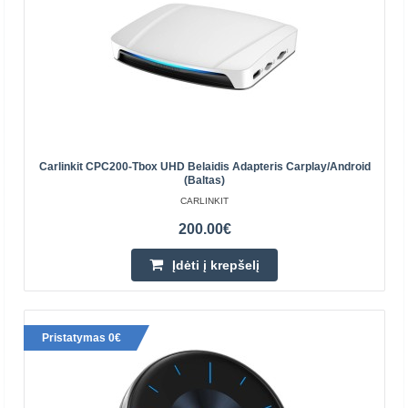
Carlinkit CPC200-Tbox UHD Belaidis Adapteris Carplay/Android
(baltas)
CARLINKIT
200.00€
Įdėti į krepšelį
Ottocast OttoAibox E2 CarPlay / Android belaidis
automobilio adapteris
OTTOCAST
Pristatymas 0€
„Ottocast OttoAibox E2 CarPlay“ / „Android“ belaidis
automobilio adapteris „Ottocast E2“ paverčia jūsų
automobilio ekraną „Android 13“ medijos centru.