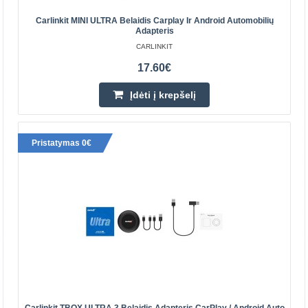
Carlinkit MINI ULTRA Belaidis Carplay Ir Android Automobilių
Adapteris
CARLINKIT
17.60€
Carlinkit U2W Plus Apple Carplay belaidis adapteris
Įdėti į krepšelį
(juodas)
CARLINKIT
Pristatymas 0€
Carlinkit U2W Plus belaidis adapteris Norite mėgautis
belaidžiu malonumu vairuodami? Su Carlinkit tai bus
įmanoma! U2W Plus adapteris skirtas automobiliams su ..
42.20€
Parduotuvėje Vilniuje NĖRA
Parduotuvėje Kaune YRA
Centriniame Sandėlyje NĖRA
Įdėti į krepšelį