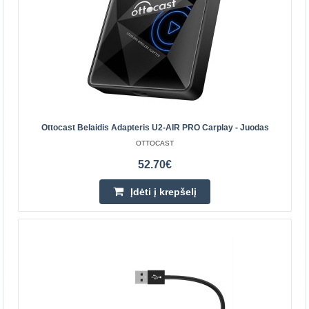
CARLINKIT
Carlinkit TBOX ULTRA 2 belaidis adapteris „Carlinkit
TBOX ULTRA 2“ yra belaidis adapteris, skirtas
automobiliams su gamykloje įdiegta laidine „CarPlay“
arba „A..
224.90€
Ottocast Belaidis Adapteris U2-AIR PRO Carplay - Juodas
Parduotuvėje Vilniuje NĖRA
OTTOCAST
Parduotuvėje Kaune NĖRA
52.70€
Centriniame Sandėlyje YRA
Įdėti į krepšelį
Įdėti į krepšelį
Pridėti prie pageidavimų sąrašo