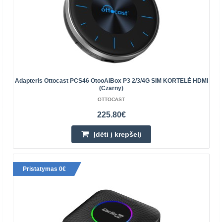
Įrenginy..
164.40€
Prekių Pristatymas 4-6 D.d.
Įdėti į krepšelį
Adapteris Ottocast PCS46 OtooAiBox P3 2/3/4G SIM KORTELĖ HDMI
Pridėti prie pageidavimų sąrašo
(Czarny)
OTTOCAST
225.80€
Įdėti į krepšelį
Pristatymas 0€