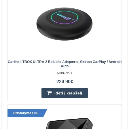
Parduotuvėje Kaune YRA
Centriniame Sandėlyje NĖRA
Įdėti į krepšelį
Pridėti prie pageidavimų sąrašo
Carlinkit TBOX ULTRA 2 Belaidis Adapteris, Skirtas CarPlay / Android
Auto
CARLINKIT
224.90€
Įdėti į krepšelį
Pristatymas 0€
Carlinkit TBOX ULTRA 2 belaidis adapteris, skirtas
CarPlay / Android Auto