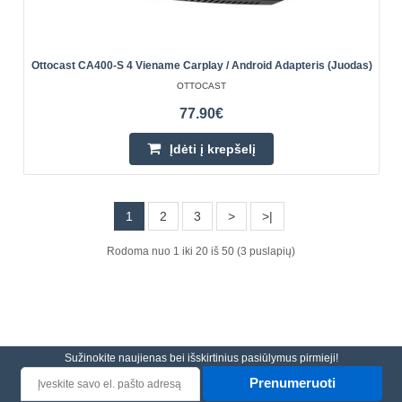
Įdėti į krepšelį
Pridėti prie pageidavimų sąrašo
Ottocast CA400-S 4 Viename Carplay / Android Adapteris (juodas)
OTTOCAST
77.90€
Įdėti į krepšelį
1
2
3
>
>|
Rodoma nuo 1 iki 20 iš 50 (3 puslapių)
Carlinkit TBOX-Plus 8+128GB Apple
Carplay/Android Auto belaidis adapteris
Sužinokite naujienas bei išskirtinius pasiūlymus pirmieji!
CARLINKIT
Prenumeruoti
Carlinkit TBOX-Plus 8+128GB Apple Carplay/Android Auto