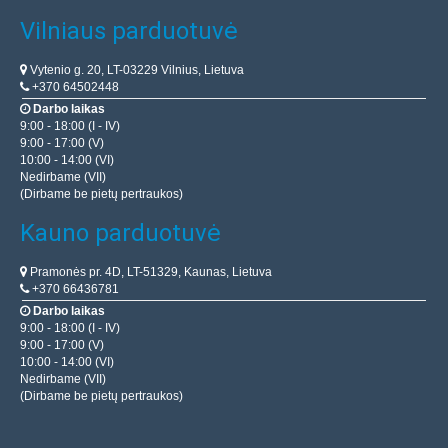
Vilniaus parduotuvė
Vytenio g. 20, LT-03229 Vilnius, Lietuva
Carlinkit CPC200-Tbox S Carplay&Android Auto
+370 64502448
belaidis adapteris
Darbo laikas
CARLINKIT
9:00 - 18:00 (I - IV)
9:00 - 17:00 (V)
Carlinkit CPC200-Tbox S Carplay&Android Auto belaidis
10:00 - 14:00 (VI)
adapteris Carlinkit CPC200-Tbox S yra belaidis adapteris,
Nedirbame (VII)
(Dirbame be pietų pertraukos)
kuris pakeis jūsų vairavimo patirtį. Tai leidži..
Kauno parduotuvė
133.00€
Pramonės pr. 4D, LT-51329, Kaunas, Lietuva
Prekių Pristatymas 4-6 D.d.
+370 66436781
Darbo laikas
Įdėti į krepšelį
9:00 - 18:00 (I - IV)
9:00 - 17:00 (V)
10:00 - 14:00 (VI)
Pridėti prie pageidavimų sąrašo
Nedirbame (VII)
(Dirbame be pietų pertraukos)