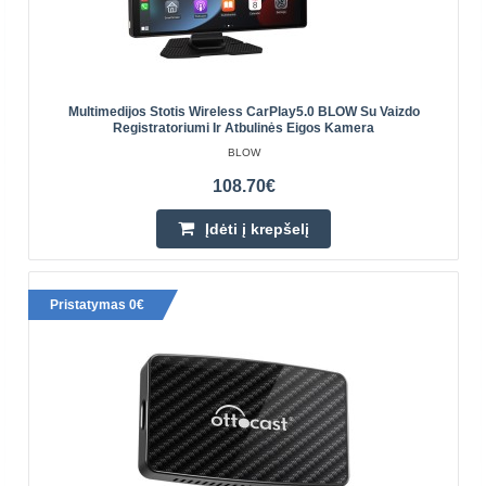
Multimedijos Stotis Wireless CarPlay5.0 BLOW Su Vaizdo
Registratoriumi Ir Atbulinės Eigos Kamera
BLOW
108.70€
Belaidis adapteris Carlinkit TBOX-S2P Carplay ir
Android auto
Įdėti į krepšelį
CARLINKIT
„Carlinkit TBOX-S2P“ belaidis automobilinis adapteris
Pristatymas 0€
„Carplay“ ir „Android“ įrenginiams Paverskite savo
automobilio multimedijos sistemą pažangiu komandų
cent..
129.10€
Prekių Pristatymas 4-6 D.d.