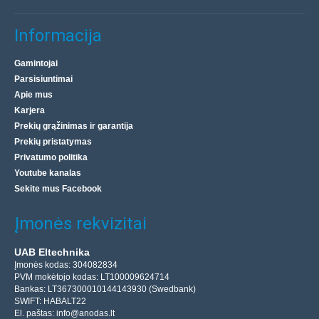
belaidis adapteris Carlinkit TBOX PLUS adapteris yra
Informacija
nepakeičiamas įtaisas kiekvienam vairuotojui, verti..
Gamintojai
178.20€
Parsisiuntimai
Apie mus
Prekių Pristatymas 4-6 D.d.
Karjera
Įdėti į krepšelį
Prekių grąžinimas ir garantija
Prekių pristatymas
Pridėti prie pageidavimų sąrašo
Privatumo politika
Youtube kanalas
Sekite mus Facebook
Įmonės rekvizitai
UAB Eltechnika
Įmonės kodas: 304082834
PVM mokėtojo kodas: LT100009624714
Bankas: LT367300010144143930 (Swedbank)
SWIFT: HABALT22
El. paštas:
info@anodas.lt