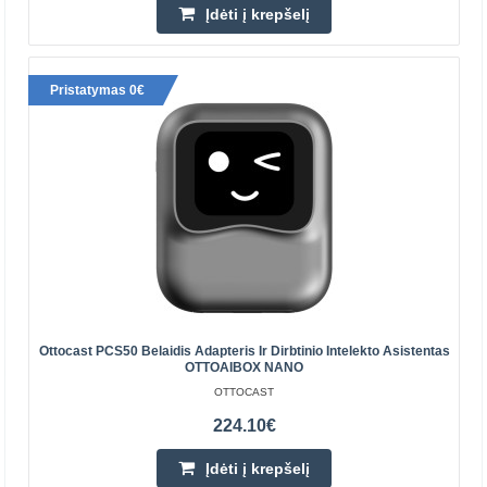
Įdėti į krepšelį
Pristatymas 0€
Carlinkit TBOX ULTRA 3 belaidis adapteris CarPlay /
Android Auto programoms
CARLINKIT
Ottocast PCS50 Belaidis Adapteris Ir Dirbtinio Intelekto Asistentas
„Carlinkit TBOX ULTRA 3“ belaidis „CarPlay“ / „Android
OTTOAIBOX NANO
Auto“ adapteris „Carlinkit TBOX ULTRA 3“ suteikia prieigą
OTTOCAST
prie visos „Android“ ekosistemos, nereikalauja..
224.10€
Įdėti į krepšelį
254.60€