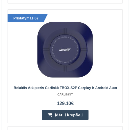
Prekių Pristatymas 4-6 D.d.
Pristatymas 0€
Įdėti į krepšelį
Pridėti prie pageidavimų sąrašo
Belaidis Adapteris Carlinkit TBOX-S2P Carplay Ir Android Auto
CARLINKIT
129.10€
Įdėti į krepšelį
Ottocast OTTOAIBOX P3 Pro belaidis adapteris
Android telefonams