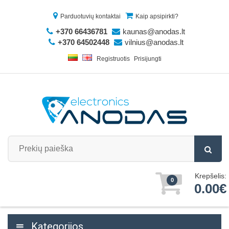
Parduotuvių kontaktai
Kaip apsipirkti?
+370 66436781
kaunas@anodas.lt
+370 64502448
vilnius@anodas.lt
Registruotis
Prisijungti
Krepšelis:
0
0.00€
Kategorijos