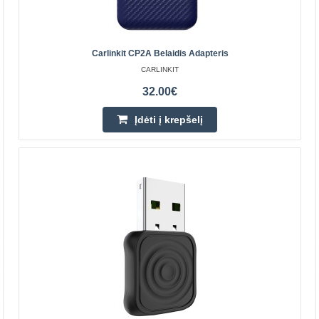
Carlinkit CCPA yra įrenginys, su kuriuo galite belaidžiu
būdu naudoti Android Auto ir CarPlay. Tiesiog prijunkite
adapterį prie automobilio USB prievado, įjunki..
Carlinkit CP2A Belaidis Adapteris
CARLINKIT
32.00€
45.60€
Parduotuvėje Vilniuje NĖRA
Įdėti į krepšelį
Parduotuvėje Kaune YRA
Centriniame Sandėlyje YRA
Įdėti į krepšelį
Pridėti prie pageidavimų sąrašo