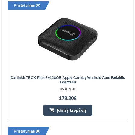
OTTOCAST
Pristatymas 0€
Ottocast OTTOAIBOX P3 Pro belaidis adapteris „Android“
„Ottocast OTTOAIBOX P3 Pro“ belaidis „Android“
adapteris yra kompaktiškas įrenginys, kurį prijungiate pr..
259.70€
Prekių Pristatymas 4-6 D.d.
Įdėti į krepšelį
Carlinkit TBOX-Plus 8+128GB Apple Carplay/Android Auto Belaidis
Pridėti prie pageidavimų sąrašo
Adapteris
CARLINKIT
178.20€
Įdėti į krepšelį
Pristatymas 0€