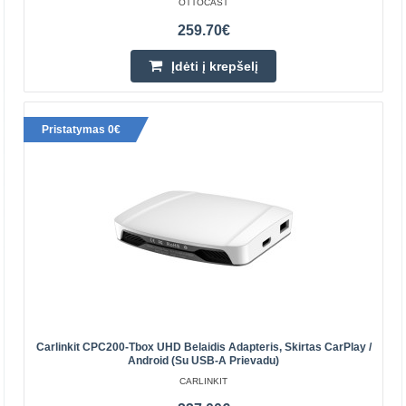
OTTOCAST
259.70€
32.00€
Įdėti į krepšelį
Parduotuvėje Vilniuje NĖRA
Parduotuvėje Kaune YRA
Centriniame Sandėlyje NĖRA
Pristatymas 0€
Įdėti į krepšelį
Pridėti prie pageidavimų sąrašo
Carlinkit CPC200-Tbox UHD Belaidis Adapteris, Skirtas CarPlay /
Android (su USB-A Prievadu)
CARLINKIT