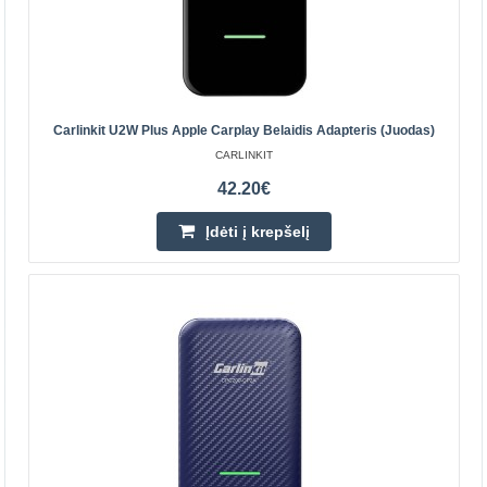
Centriniame Sandėlyje YRA
Įdėti į krepšelį
Pridėti prie pageidavimų sąrašo
Carlinkit U2W Plus Apple Carplay Belaidis Adapteris (juodas)
CARLINKIT
42.20€
Įdėti į krepšelį
Carlinkit CCPA belaidis adapteris Apple
Carplay/Android Auto - juodas
CARLINKIT