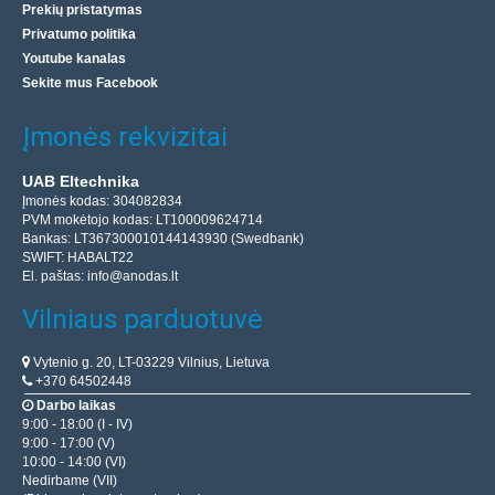
Prekių pristatymas
Privatumo politika
Youtube kanalas
Ventiliatorius 12V 40x40x10mm skirtas ROCKPro64
Sekite mus Facebook
PINE64
Įmonės rekvizitai
Ventiliatorius, kurio įėjimo įtampa 12 V, srovės
suvartojimas 0,08 A ir matmenys 40 x 40 x 10 mm. Skirtas
UAB Eltechnika
montuoti ant ROCKPro64 radiatoriaus.Specifikacijos:Įėj..
Įmonės kodas: 304082834
PVM mokėtojo kodas: LT100009624714
Bankas: LT367300010144143930 (Swedbank)
9.00€
SWIFT: HABALT22
El. paštas:
info@anodas.lt
Laikinai Neturime
Vilniaus parduotuvė
Įdėti į krepšelį
Vytenio g. 20, LT-03229 Vilnius, Lietuva
Pridėti prie pageidavimų sąrašo
+370 64502448
Darbo laikas
9:00 - 18:00 (I - IV)
9:00 - 17:00 (V)
10:00 - 14:00 (VI)
Nedirbame (VII)