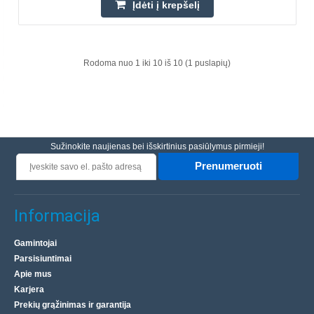
Įdėti į krepšelį
kompiuteriui.Techniniai duomenys:Matmenys: 45 x 45 x
30 mmKomplektacija:Terminė pasta..
Rodoma nuo 1 iki 10 iš 10 (1 puslapių)
10.80€
Laikinai Neturime
Įdėti į krepšelį
Sužinokite naujienas bei išskirtinius pasiūlymus pirmieji!
Pridėti prie pageidavimų sąrašo
Prenumeruoti
Informacija
Gamintojai
Parsisiuntimai
Apie mus
Karjera
Prekių grąžinimas ir garantija