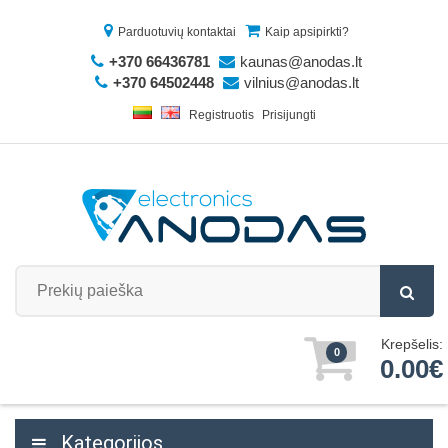
Parduotuvių kontaktai
Kaip apsipirkti?
+370 66436781
kaunas@anodas.lt
+370 64502448
vilnius@anodas.lt
Registruotis
Prisijungti
Krepšelis:
0
0.00€
Kategorijos