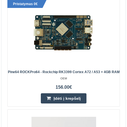
Pristatymas 0€
16.10€
Prekių Pristatymas 4-7 D.d.
Įdėti į krepšelį
Pridėti prie pageidavimų sąrašo
Pine64 ROCKPro64 - Rockchip RK3399 Cortex A72 / A53 + 4GB RAM
OEM
156.00€
Įdėti į krepšelį
Pine64 ROCKPro64 - Rockchip RK3399 Cortex A72 /