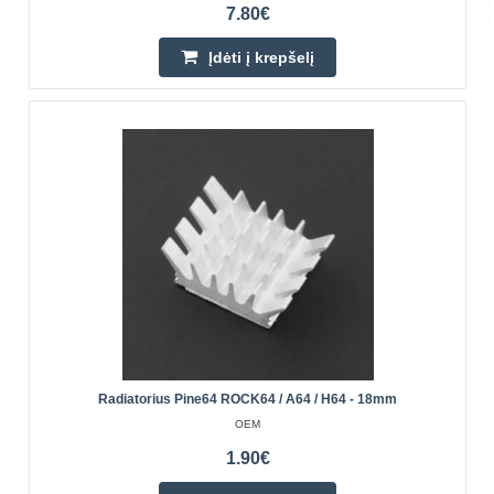
7.80€
Įdėti į krepšelį
Įdėti į krepšelį
Pridėti prie pageidavimų sąrašo
Radiatorius Pine64 ROCK64 / A64 / H64 - 18mm
Radiatorius Pine64 ROCKPro64 - 30mm
OEM
OEM
1.90€
Radiatorius, skirtas Pine64 ROCKPro64 mini-