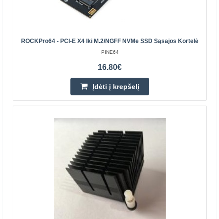
modulis, skirtas ROCKPro64 mini kompiuteriui,
naudojantis „AMPAK AP6359SA“ mikroschemą.
„Bluetooth“ 4.2 ir „WiF..
ROCKPro64 - PCI-E X4 Iki M.2/NGFF NVMe SSD Sąsajos Kortelė
33.30€
PINE64
16.80€
Laikinai Neturime
Įdėti į krepšelį
Įdėti į krepšelį
Pridėti prie pageidavimų sąrašo