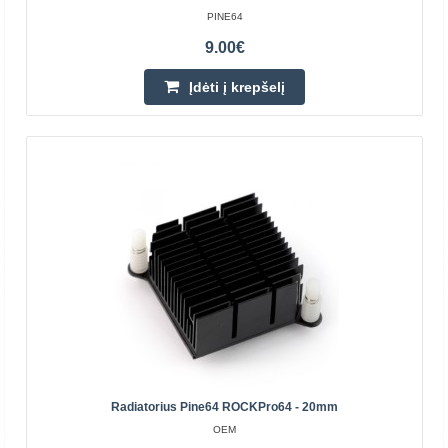
PINE64
9.00€
Įdėti į krepšelį
ROCKPro64 - PCI-E X4 iki M.2/NGFF NVMe SSD
sąsajos kortelė
PINE64
PCI-E x4 adapteris M.2 jungčiai iš Pine64. Tai leidžia
prijungti didelės spartos M2 diskus su M rakto jungtimi
prie kompiuterių su PCI-E x4 lizdu.Specifikacijos..
Radiatorius Pine64 ROCKPro64 - 20mm
16.80€
OEM
Laikinai Neturime