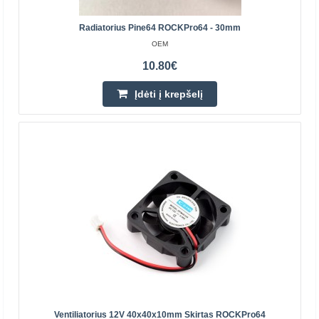
Radiatorius Pine64 ROCKPro64 - 30mm
OEM
Pine64 ROCKPro64 PCI-e - 2x SATA-II išplėtimo
10.80€
modulis
OEM
Įdėti į krepšelį
Pine64 kompanijos ROCKPro64 PCI-e išplėtimo modulis,
leidžiantis prijungti 2x SATA-II jungtisModulyje
naudojamas ASMedia ASM1061 lustas...
22.00€
Laikinai Neturime
Įdėti į krepšelį
Pridėti prie pageidavimų sąrašo
Ventiliatorius 12V 40x40x10mm Skirtas ROCKPro64