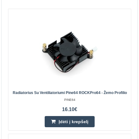
Radiatorius su ventiliatoriumi Pine64 ROCKPro64 -
Radiatorius Su Ventiliatoriumi Pine64 ROCKPro64 - Žemo Profilio
žemo profilio
PINE64
PINE64
16.10€
Radiatorius su ventiliatoriumi, skirtas Pine64 ROCKPro64
minikompiuteriams. Radiatoriaus matmenys yra 40 x 40 x
Įdėti į krepšelį
10 mm. Dėl aktyvaus aušinimo šilumos išsklaidyma..