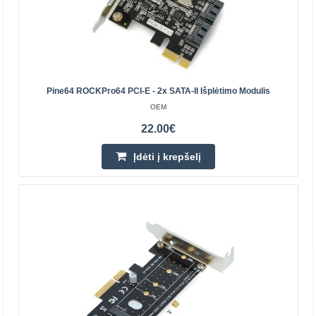
Pridėti prie pageidavimų sąrašo
Pine64 ROCKPro64 PCI-E - 2x SATA-II Išplėtimo Modulis
OEM
22.00€
Įdėti į krepšelį
Pine64 ROCKPro64 Bluetooth 4.2 ir WiFi DualBand
modulis
OEM
Pine64 kompanijos Bluetooth 4.2 ir WiFi DualBand