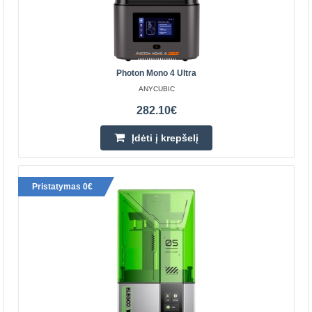
Pridėti prie pageidavimų sąrašo
Photon Mono 4 Ultra
ANYCUBIC
282.10€
Įdėti į krepšelį
Pristatymas 0€
Elegoo Mercury Plus V3.0
ELEGOO
Patobulintas dydis, kad būtų didesnė talpa Naujovinkite į
Mercury Plus V3.0, kad padidintumėte pajėgumą ir