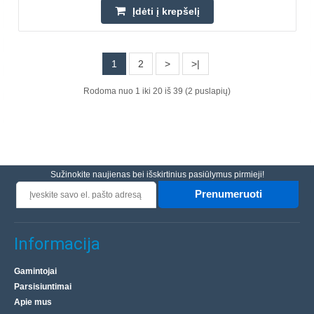
CREALITY
Įdėti į krepšelį
Creality Halot-Mage S – idealus 3D spausdintuvas iš
dervos detalių detalių papuošalų ir miniatiūrų kūrimui,
1
2
>
>|
pasižymintis įspūdingomis savybėmis tiek mėgėjams, t..
Rodoma nuo 1 iki 20 iš 39 (2 puslapių)
445.10€
Prekių Pristatymas 4-6 D.d.
Įdėti į krepšelį
Sužinokite naujienas bei išskirtinius pasiūlymus pirmieji!
Pridėti prie pageidavimų sąrašo
Prenumeruoti
Informacija
Gamintojai
Parsisiuntimai
Apie mus