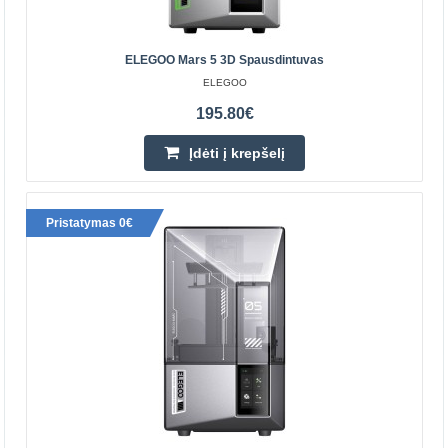
padidintumėte efektyvumą. Sukurtas didelis 7,5 l val..
ELEGOO Mars 5 3D Spausdintuvas
133.70€
ELEGOO
Prekių Pristatymas 4-7 D.d.
195.80€
Įdėti į krepšelį
Įdėti į krepšelį
Pridėti prie pageidavimų sąrašo
Pristatymas 0€