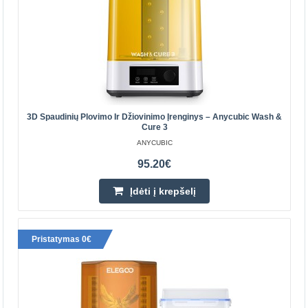
CREALITY
Halot-Mage yra didelio LCD ekrano, skirtas 228x128x230
mm gamybos tūriui, apie 45% didesniam nei 8,9 colių
spausdintuvas. Dabar daugiau galima padaryti, kad bū..
390.40€
3D Spaudinių Plovimo Ir Džiovinimo Įrenginys – Anycubic Wash &
Parduotuvėje Vilniuje YRA
Cure 3
Parduotuvėje Kaune NĖRA
ANYCUBIC
Centriniame Sandėlyje NĖRA
95.20€
Įdėti į krepšelį
Įdėti į krepšelį
Pridėti prie pageidavimų sąrašo
Pristatymas 0€