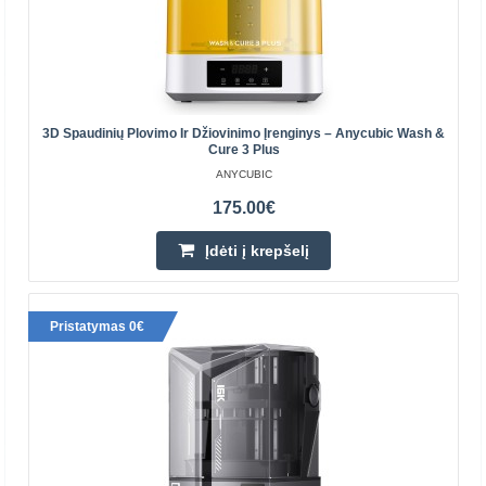
183.90€
Prekių Pristatymas 4-7 D.d.
Įdėti į krepšelį
Pridėti prie pageidavimų sąrašo
3D Spaudinių Plovimo Ir Džiovinimo Įrenginys – Anycubic Wash &
Cure 3 Plus
ANYCUBIC
175.00€
Įdėti į krepšelį
Pristatymas 0€
Anycubic Photon Mono M7 Pro 3D spausdintuvas