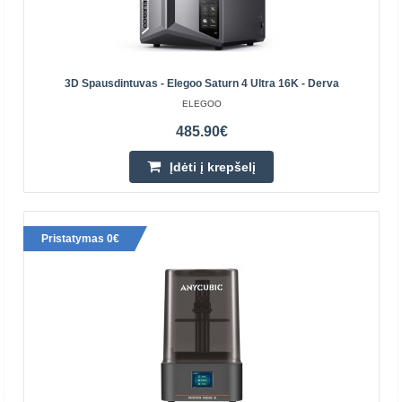
ANYCUBIC
Ieškote 3D spausdintuvo, leidžiančio kurti detalius,
aukščiausios kokybės modelius? Rinkitės Anycubic
Photon Mono M7 Pro! Mėgaukitės neįtikėtinu
3D Spausdintuvas - Elegoo Saturn 4 Ultra 16K - Derva
spausdinimo gre..
ELEGOO
485.90€
485.70€
Įdėti į krepšelį
Prekių Pristatymas 4-6 D.d.
Įdėti į krepšelį
Pristatymas 0€
Pridėti prie pageidavimų sąrašo