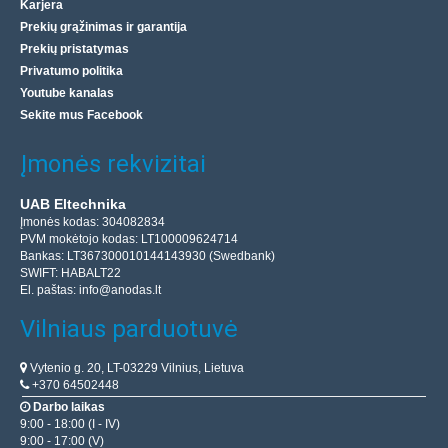
Karjera
Prekių grąžinimas ir garantija
Prekių pristatymas
Privatumo politika
Youtube kanalas
Sekite mus Facebook
3D Spaudinių plovimo ir džiovinimo įrenginys –
Anycubic Wash & Cure 3 Plus
Įmonės rekvizitai
ANYCUBIC
„Anycubic Wash & Cure 3 Plus“ yra puiki 2-iš-1 sprendimo
UAB Eltechnika
Įmonės kodas: 304082834
priemonė poapdoroti baigtus spausdintus derva
PVM mokėtojo kodas: LT100009624714
modelius. Galingas įrenginys su 7,6 litro valymo tal..
Bankas: LT367300010144143930 (Swedbank)
SWIFT: HABALT22
El. paštas:
info@anodas.lt
175.00€
Vilniaus parduotuvė
Prekių Pristatymas 4-6 D.d.
Vytenio g. 20, LT-03229 Vilnius, Lietuva
Įdėti į krepšelį
+370 64502448
Darbo laikas
Pridėti prie pageidavimų sąrašo
9:00 - 18:00 (I - IV)
9:00 - 17:00 (V)