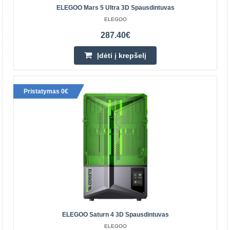
ELEGOO Mars 5 Ultra 3D Spausdintuvas
Photon Mono 4 Ultra
ELEGOO
ANYCUBIC
287.40€
Neprilygstamas tikslumas su 10K raiška 7 colių 10K mono
Įdėti į krepšelį
LCD ekranas su 9024x5120 skiriamąja geba ir 17x17μm
pikselių dydžiu užtikrina itin smulkias kiekvieno s..
Pristatymas 0€
282.10€
Prekių Pristatymas 4-6 D.d.
Įdėti į krepšelį
Pridėti prie pageidavimų sąrašo
ELEGOO Saturn 4 3D Spausdintuvas
ELEGOO