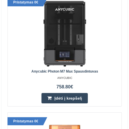
Pristatymas 0€
ELEGOO Saturn 4 3D spausdintuvas
ELEGOO
ELEGOO Saturn 4 3D spausdintuvas ELEGOO Saturn 4
3D spausdintuvas yra moderniausias įrenginys, skirtas
tiek profesionalams, tiek mėgėjams, kurie orientuojasi į..
318.70€
Prekių Pristatymas 4-7 D.d.
Anycubic Photon M7 Max Spausdintuvas
Įdėti į krepšelį
ANYCUBIC
Pridėti prie pageidavimų sąrašo
758.80€
Įdėti į krepšelį
Pristatymas 0€