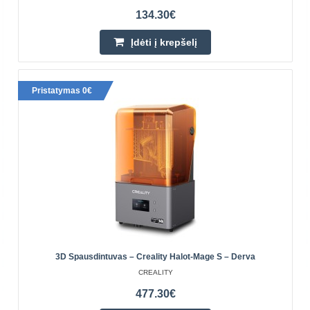
127.90€
134.30€
Prekių Pristatymas 4-6 D.d.
Įdėti į krepšelį
Įdėti į krepšelį
Pridėti prie pageidavimų sąrašo
Pristatymas 0€
3D Spausdintuvas – Creality Halot-Mage S – Derva
CREALITY
477.30€
Creality Halot-Mage S 3D spausdintuvas