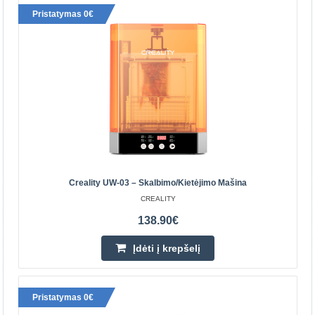
Pristatymas 0€
Creality UW-03 – skalbimo/kietėjimo mašina
Creality UW-03 – Skalbimo/kietėjimo Mašina
CREALITY
CREALITY
UW-03 plovimo ir kietinimo mašina siūlo du viename
138.90€
sprendimą 3D spaudiniams valyti ir kietinti. Ši trečios
Įdėti į krepšelį
kartos mašina pasižymi stipresniu sūkuriu ir yra efek..
138.90€
Pristatymas 0€
Parduotuvėje Vilniuje YRA