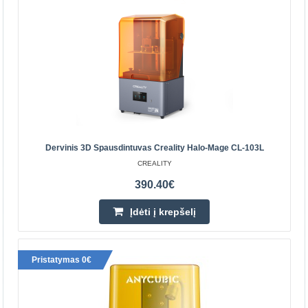
Parduotuvėje Kaune NĖRA
Centriniame Sandėlyje NĖRA
Įdėti į krepšelį
Pridėti prie pageidavimų sąrašo
Dervinis 3D Spausdintuvas Creality Halo-Mage CL-103L
CREALITY
390.40€
Įdėti į krepšelį
Pristatymas 0€
Dervinis 3D Spausdintuvas Creality Halo-Mage CL-
103L