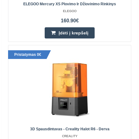
ELEGOO Mercury XS Plovimo Ir Džiovinimo Rinkinys
ELEGOO
160.90€
Įdėti į krepšelį
Pristatymas 0€
Creality Halot R6 3D spausdintuvas
CREALITY
Creality 3D Halot-R6 dervos 3D spausdintuvas yra
aukščiausios kokybės pasirinkimas pradedantiesiems,
pradedantiesiems dervos 3D spausdinimo pasaulyje, ir
patyru..
3D Spausdintuvas - Creality Halot R6 - Derva
CREALITY