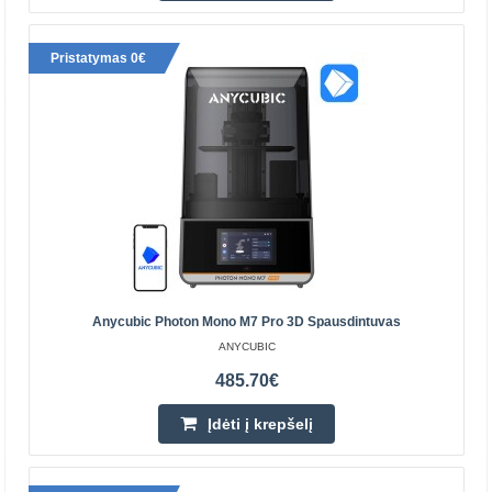
287.40€
Pristatymas 0€
Prekių Pristatymas 4-6 D.d.
Įdėti į krepšelį
Pridėti prie pageidavimų sąrašo
Anycubic Photon Mono M7 Pro 3D Spausdintuvas
ANYCUBIC
485.70€
Įdėti į krepšelį