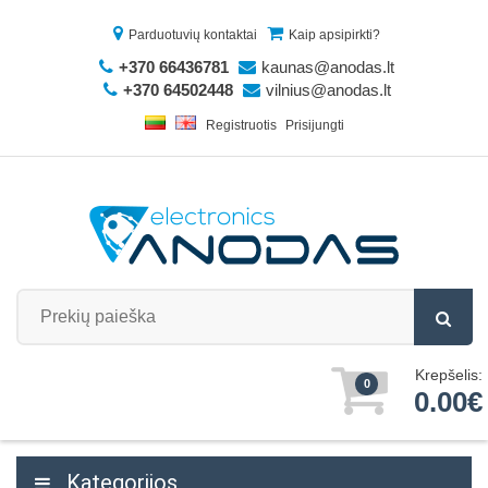
Parduotuvių kontaktai
Kaip apsipirkti?
+370 66436781
kaunas@anodas.lt
+370 64502448
vilnius@anodas.lt
Registruotis
Prisijungti
Krepšelis:
0
0.00€
Kategorijos