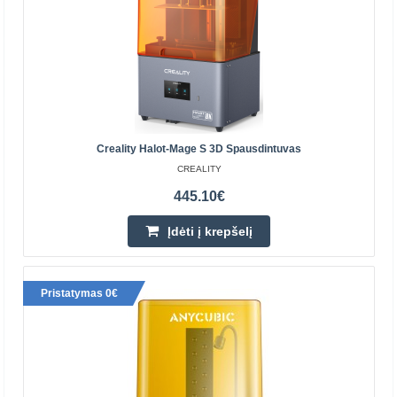
Creality Halot-Mage S 3D Spausdintuvas
CREALITY
445.10€
Įdėti į krepšelį
Anycubic Photon Mono 4 3D spausdintuvas
ANYCUBIC
Pristatymas 0€
Anycubic Photon Mono 4 yra patikimas, pradinio lygio
dervos spausdintuvas, užtikrinantis tikslias detales ir
nuoseklius rezultatus. Turėdamas 10K raišką, 7 coli..