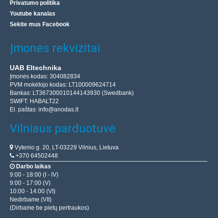
Privatumo politika
Youtube kanalas
Sekite mus Facebook
Įmonės rekvizitai
UAB Eltechnika
Įmonės kodas: 304082834
PVM mokėtojo kodas: LT100009624714
Bankas: LT367300010144143930 (Swedbank)
SWIFT: HABALT22
El. paštas:
info@anodas.lt
Vilniaus parduotuvė
Vytenio g. 20, LT-03229 Vilnius, Lietuva
+370 64502448
Darbo laikas
9:00 - 18:00 (I - IV)
9:00 - 17:00 (V)
10:00 - 14:00 (VI)
Nedirbame (VII)
(Dirbame be pietų pertraukos)