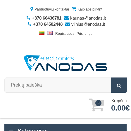
Parduotuvių kontaktai
Kaip apsipirkti?
+370 66436781
kaunas@anodas.lt
+370 64502448
vilnius@anodas.lt
Registruotis
Prisijungti
Krepšelis:
0
0.00€