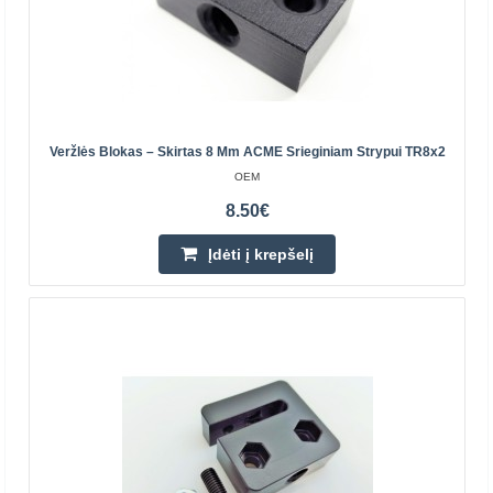
T8x1540mm Srieginis strypas
OEM
Šis tikslaus trapecijos (metrinio) švino strypas puikus
didelio sukimo momento ir greičio derinys. Tinka daugeliui
mašinų konstrukcijai ir greitai taps „OpenBui..
Veržlės Blokas – Skirtas 8 Mm ACME Srieginiam Strypui TR8x2
OEM
57.60€
8.50€
Parduotuvėje Vilniuje YRA
Parduotuvėje Kaune YRA
Įdėti į krepšelį
Centriniame Sandėlyje NĖRA
Įdėti į krepšelį
Pridėti prie pageidavimų sąrašo