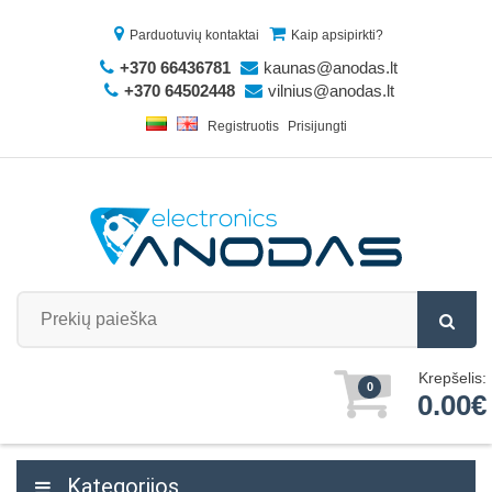
Parduotuvių kontaktai
Kaip apsipirkti?
+370 66436781
kaunas@anodas.lt
+370 64502448
vilnius@anodas.lt
Registruotis
Prisijungti
Krepšelis:
0
0.00€
Kategorijos