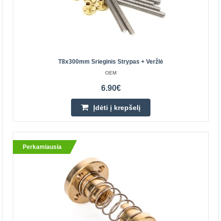
T8x300mm Srieginis Strypas + Veržlė
T8 srieginio strypo veržlės korpuso laikiklis -
OEM
sidabrinis
6.90€
OEM
T8 srieginio strypo veržlės korpuso
Įdėti į krepšelį
laikiklis.Specifikacija:Medžiaga: AliuminisMatmenys:
3.4x3x3cm Spalva - Sidabrinė Panaudojimas: 3D Printer..
Perkamiausia
7.20€
Parduotuvėje Vilniuje YRA
Parduotuvėje Kaune YRA
Centriniame Sandėlyje YRA
Įdėti į krepšelį