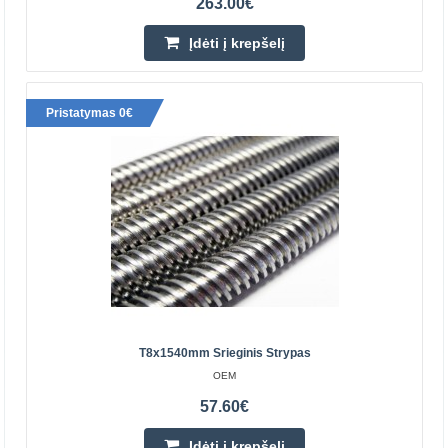
263.00€
Parduotuvėje Vilniuje YRA
Parduotuvėje Kaune YRA
Centriniame Sandėlyje YRA
Įdėti į krepšelį
Įdėti į krepšelį
Pristatymas 0€
Pridėti prie pageidavimų sąrašo
Perkamiausia
T8x1540mm Srieginis Strypas
OEM
57.60€
T8 veržlė skirta srieginiam strypui
Įdėti į krepšelį