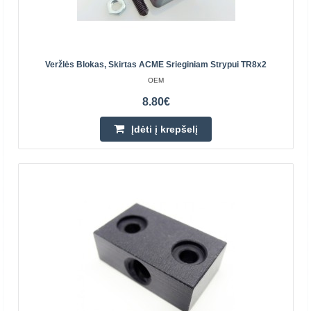
Veržlės Blokas, Skirtas ACME Srieginiam Strypui TR8x2
OEM
8.80€
Trapecinis varžtas 44x7 - 500 mm
Įdėti į krepšelį
WAGNEY
dxP: 44x7 skersmuo fi d2 mm: 40,02 šerdies fi d3 mm:
34,5 tikslumas um/300 mm: 50 tiesumas mm/300mm: 0,1
Sriegio kryptis: dešinysis sriegis..
45.40€
Parduotuvėje Vilniuje NĖRA
Parduotuvėje Kaune NĖRA
Centriniame Sandėlyje YRA