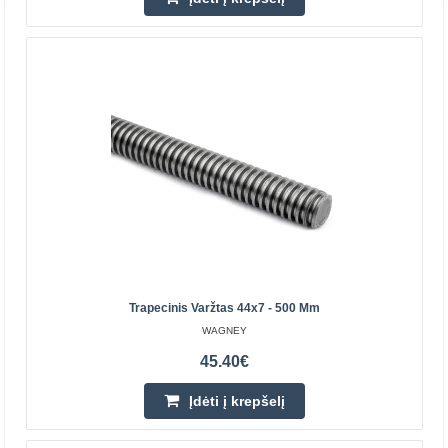
OEM
Pagaminta iš aukštos kokybės nerūdijančio plieno, tinka
T8 srieginiams strypams.Išmatavimai: 8 mm centrinė
skylė14 mm bedras skersmuo7 mm aukštis..
2.30€
Parduotuvėje Vilniuje YRA
Parduotuvėje Kaune YRA
Centriniame Sandėlyje YRA
Įdėti į krepšelį
Pridėti prie pageidavimų sąrašo
Trapecinis Varžtas 44x7 - 500 Mm
WAGNEY
45.40€
Perkamiausia
Įdėti į krepšelį