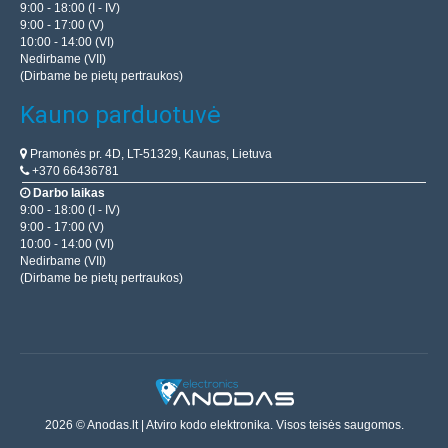
strypui TR8x2
9:00 - 18:00 (I - IV)
9:00 - 17:00 (V)
OEM
10:00 - 14:00 (VI)
Nedirbame (VII)
Šis 8 mm „Acme Nut Block“ skirtas dviem tikslams, nes jį
(Dirbame be pietų pertraukos)
galima pritvirtinti prie 3 mm/1/8 colio plokštės dugno
Kauno parduotuvė
naudojant M5 nailonines veržles ir 15 mm M5 varž..
Pramonės pr. 4D, LT-51329, Kaunas, Lietuva
8.50€
+370 66436781
Darbo laikas
Parduotuvėje Vilniuje YRA
9:00 - 18:00 (I - IV)
Parduotuvėje Kaune NĖRA
9:00 - 17:00 (V)
Centriniame Sandėlyje YRA
10:00 - 14:00 (VI)
Nedirbame (VII)
Įdėti į krepšelį
(Dirbame be pietų pertraukos)
Pridėti prie pageidavimų sąrašo
2026 © Anodas.lt | Atviro kodo elektronika. Visos teisės saugomos.