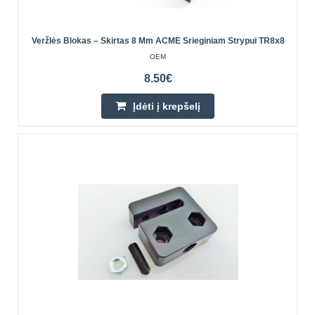
Įdėti į krepšelį
Pridėti prie pageidavimų sąrašo
Veržlės Blokas – Skirtas 8 Mm ACME Srieginiam Strypui TR8x8
OEM
8.50€
Įdėti į krepšelį
T8x1040mm 2mm žingsnis ACME Srieginis strypas
OEM
Šie tikslūs trapecijos formos 8 mm metriniai švino varžtai
yra puikus didelio sukimo momento ir greičio derinys.