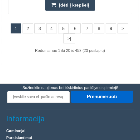
Įdėti į krepšelį
1
2
3
4
5
6
7
8
9
>
>|
Rodoma nuo 1 iki 20 iš 458 (23 puslapių)
Srieginės formos cilindrinė plieninė veržlė 30x6
Sužinokite naujienas bei išskirtinius pasiūlymus pirmieji!
QC - QUALITY CONTROL
Prenumeruoti
Ilgis (L): 45 mm Išorinis skersmuo (ØD): 60 mm
Skersmuo x rastras: Tr. 30x6 Sriegio kryptis: dešinė
sriegio kryptis..
Informacija
Gamintojai
14.60€
Parsisiuntimai