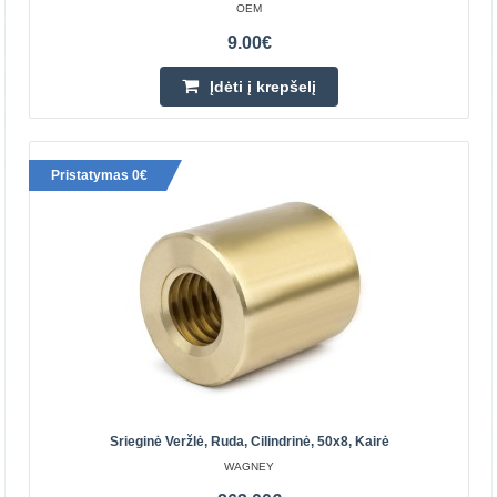
OEM
Perkamiausia
9.00€
Įdėti į krepšelį
Pristatymas 0€
T8x8 bronzinė veržlė trapeciniam varžtui - 4 sriegiai
- 3D spausdintuvas
OEM
8mm bronzinė veržlė trapeciniams varžtams, naudojama
3D spausdintuvuose ašių pavaroms, CNC staklėms, 3D
skaitytuvams, lazeriniams graviravimo įrenginiams ir kit..
Srieginė Veržlė, Ruda, Cilindrinė, 50x8, Kairė
WAGNEY
3.10€