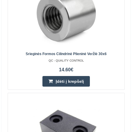
263.00€
Parduotuvėje Vilniuje NĖRA
Parduotuvėje Kaune NĖRA
Centriniame Sandėlyje YRA
Įdėti į krepšelį
Pridėti prie pageidavimų sąrašo
Srieginės Formos Cilindrinė Plieninė Veržlė 30x6
QC - QUALITY CONTROL
14.60€
Įdėti į krepšelį