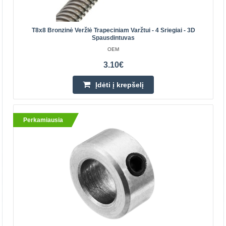
6.90€
T8x8 Bronzinė Veržlė Trapeciniam Varžtui - 4 Sriegiai - 3D
Spausdintuvas
Parduotuvėje Vilniuje NĖRA
Parduotuvėje Kaune NĖRA
OEM
Centriniame Sandėlyje YRA
3.10€
Įdėti į krepšelį
Įdėti į krepšelį
Pridėti prie pageidavimų sąrašo
Perkamiausia
Perkamiausia