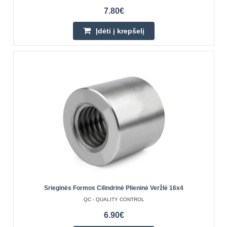
7.80€
Įdėti į krepšelį
Srieginis strypas 40x7 - kairysis 490mm
QC - QUALITY CONTROL
Skersmuo (dxP): 40 x 7 mmSkersmuo (fi d2): 36.02 mm
Branduolio skersmuo (fi d3): 30.5 mm Tiesumo laipsnis:
0.1 mm/300mm Tikslumas: 50 μm/300mm Sriegio kryptis:
..
26.20€
Parduotuvėje Vilniuje NĖRA
Parduotuvėje Kaune NĖRA
Centriniame Sandėlyje YRA
Įdėti į krepšelį
Srieginės Formos Cilindrinė Plieninė Veržlė 16x4
QC - QUALITY CONTROL
Pridėti prie pageidavimų sąrašo
6.90€