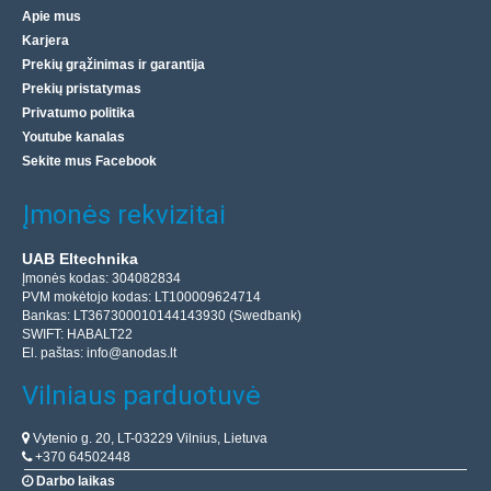
Parduotuvėje Vilniuje NĖRA
Apie mus
Parduotuvėje Kaune NĖRA
Karjera
Centriniame Sandėlyje YRA
Prekių grąžinimas ir garantija
Prekių pristatymas
Įdėti į krepšelį
Privatumo politika
Youtube kanalas
Pridėti prie pageidavimų sąrašo
Sekite mus Facebook
Įmonės rekvizitai
UAB Eltechnika
Įmonės kodas: 304082834
PVM mokėtojo kodas: LT100009624714
Bankas: LT367300010144143930 (Swedbank)
SWIFT: HABALT22
El. paštas:
info@anodas.lt
Vilniaus parduotuvė
Vytenio g. 20, LT-03229 Vilnius, Lietuva
+370 64502448
Veržlės blokas – skirtas 8 mm ACME srieginiam
Darbo laikas