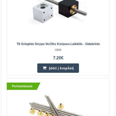
Srieginis strypas leidžiantis keisti sukimąsi į tiesinį
judėjimą. Specifikacijos: Sraigto diametras: 8mm Sriegis:
2mm Rastras (nuotolis per apsisukimą): 8mm Ilg..
12.80€
Parduotuvėje Vilniuje NĖRA
T8 Srieginio Strypo Veržlės Korpuso Laikiklis - Sidabrinis
Parduotuvėje Kaune NĖRA
OEM
Centriniame Sandėlyje YRA
7.20€
Įdėti į krepšelį
Įdėti į krepšelį
Pridėti prie pageidavimų sąrašo
Perkamiausia
Perkamiausia