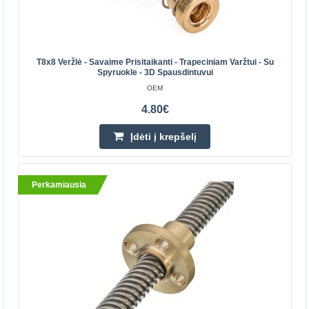
Pridėti prie pageidavimų sąrašo
T8x8 Veržlė - Savaime Prisitaikanti - Trapeciniam Varžtui - Su
Perkamiausia
Spyruokle - 3D Spausdintuvui
OEM
4.80€
Įdėti į krepšelį
Perkamiausia
T8x300mm Srieginis strypas + veržlė
OEM
Srieginis strypas leidžiantis keisti sukimąsi į tiesinį
judėjimą. Specifikacijos: Sraigto diametras: 8mm Sriegis:
2mm Rastras (nuotolis per apsisukimą): 8mm Ilg..