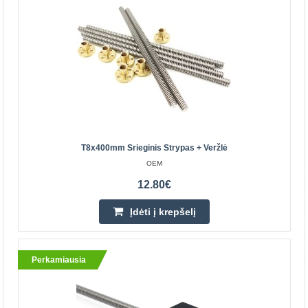
Parduotuvėje Kaune YRA
Centriniame Sandėlyje YRA
Įdėti į krepšelį
Pridėti prie pageidavimų sąrašo
Perkamiausia
T8x400mm Srieginis Strypas + Veržlė
OEM
12.80€
Įdėti į krepšelį
Perkamiausia
T8x400mm Srieginis strypas + veržlė
OEM