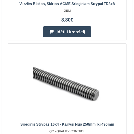
Produkto savybės Didelis skersmuo padeda išveng..
Veržlės Blokas, Skirtas ACME Srieginiam Strypui TR8x8
OEM
36.00€
8.80€
Parduotuvėje Vilniuje NĖRA
Įdėti į krepšelį
Parduotuvėje Kaune NĖRA
Centriniame Sandėlyje YRA
Įdėti į krepšelį
Pridėti prie pageidavimų sąrašo
Srieginis Strypas 16x4 - Kairysi Nuo 250mm Iki 490mm
QC - QUALITY CONTROL