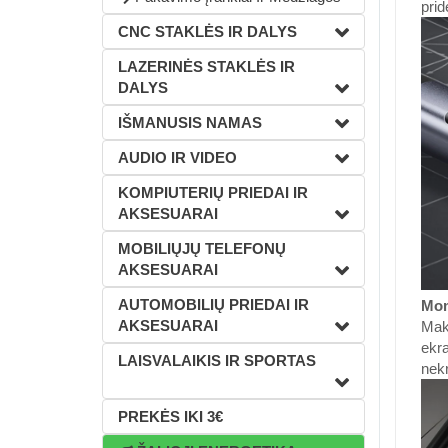
prid
CNC STAKLĖS IR DALYS
LAZERINĖS STAKLĖS IR
DALYS
IŠMANUSIS NAMAS
AUDIO IR VIDEO
KOMPIUTERIŲ PRIEDAI IR
AKSESUARAI
MOBILIŲJŲ TELEFONŲ
AKSESUARAI
AUTOMOBILIŲ PRIEDAI IR
Mom
AKSESUARAI
Maks
ekra
LAISVALAIKIS IR SPORTAS
nekr
PREKĖS IKI 3€