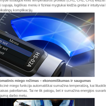
mybė išsaugoti kelis temperatūros profilius (CH1, CH2, CH3) leidžia aki
i sąsaja, logiškas meniu ir fiziniai mygtukai leidžia greitai ir intuityvi
ikalingų komplikacijų.
omatinis miego režimas – ekonomiškumas ir saugumas
kcinė miego funkcija automatiškai sumažina temperatūrą, kai lituoklis p
taisas pakeliamas. Tai ne tik patogu, bet ir sumažina energijos suvarto
gumą darbo metu.