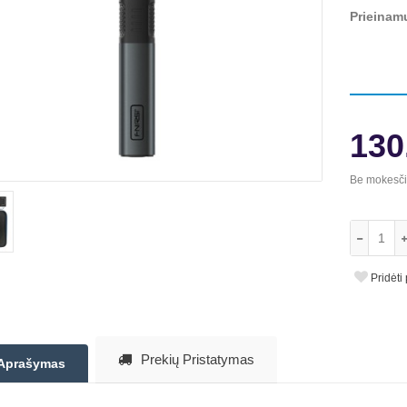
Prieinam
130
Be mokesč
Pridėti
Prekių Pristatymas
Aprašymas