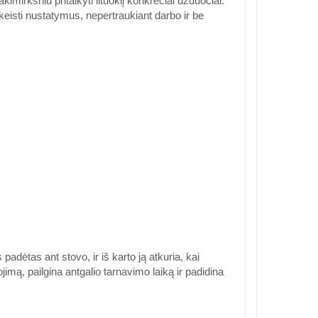
mirksniu pritaikyti lituoklį konkrečiai užduočiai.
ai keisti nustatymus, nepertraukiant darbo ir be
adėtas ant stovo, ir iš karto ją atkuria, kai
jimą, pailgina antgalio tarnavimo laiką ir padidina