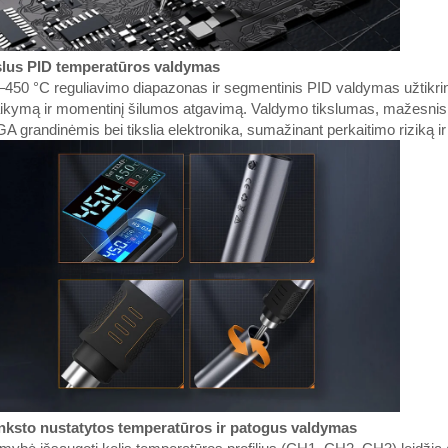
slus PID temperatūros valdymas
450 °C reguliavimo diapazonas ir segmentinis PID valdymas užtikrina 
ikymą ir momentinį šilumos atgavimą. Valdymo tikslumas, mažesnis ne
GA grandinėmis bei tikslia elektronika, sumažinant perkaitimo riziką ir
anksto nustatytos temperatūros ir patogus valdymas