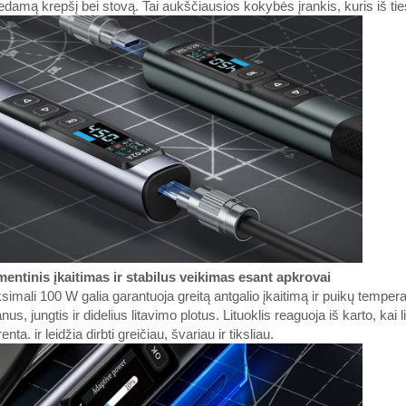
edamą krepšį bei stovą. Tai aukščiausios kokybės įrankis, kuris iš ti
entinis įkaitimas ir stabilus veikimas esant apkrovai
imali 100 W galia garantuoja greitą antgalio įkaitimą ir puikų tempera
nus, jungtis ir didelius litavimo plotus. Lituoklis reaguoja iš karto, ka
enta. ir leidžia dirbti greičiau, švariau ir tiksliau.