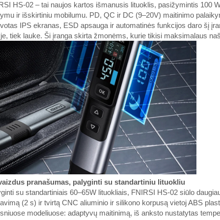
SI HS-02 – tai naujos kartos išmanusis lituoklis, pasižymintis 100 W g
ymu ir išskirtiniu mobilumu. PD, QC ir DC (9–20V) maitinimo palaiky
votas IPS ekranas, ESD apsauga ir automatinės funkcijos daro šį įran
yje, tiek lauke. Ši įranga skirta žmonėms, kurie tikisi maksimalaus
vaizdus pranašumas, palyginti su standartiniu lituokliu
ginti su standartiniais 60–65W lituokliais, FNIRSI HS-02 siūlo daugiau 
avimą (2 s) ir tvirtą CNC aliuminio ir silikono korpusą vietoj ABS plasti
sniuose modeliuose: adaptyvų maitinimą, iš anksto nustatytas temper