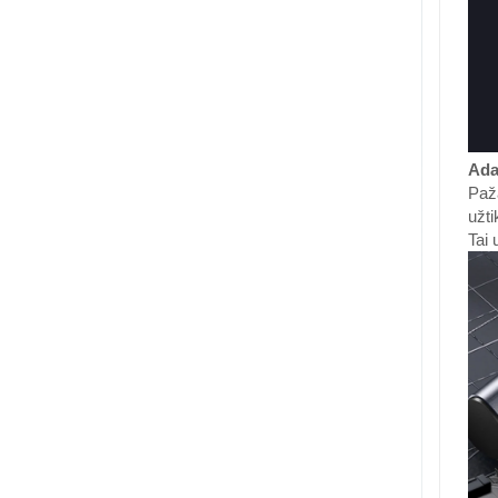
Ada
Paža
užti
Tai 