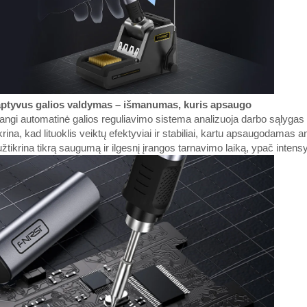
ptyvus galios valdymas – išmanumas, kuris apsaugo
ngi automatinė galios reguliavimo sistema analizuoja darbo sąlygas ir
krina, kad lituoklis veiktų efektyviai ir stabiliai, kartu apsaugodamas a
užtikrina tikrą saugumą ir ilgesnį įrangos tarnavimo laiką, ypač inte