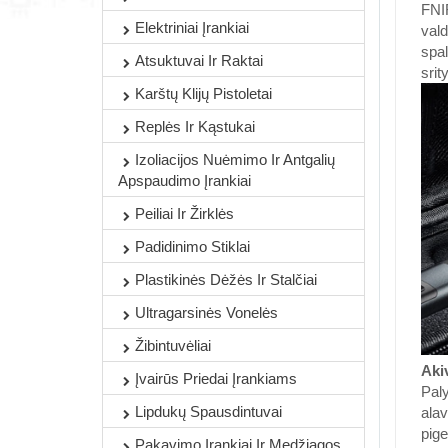
FNIR
Elektriniai Įrankiai
vald
spal
Atsuktuvai Ir Raktai
srit
Karštų Klijų Pistoletai
Replės Ir Kąstukai
Izoliacijos Nuėmimo Ir Antgalių
Apspaudimo Įrankiai
Peiliai Ir Žirklės
Padidinimo Stiklai
Plastikinės Dėžės Ir Stalčiai
Ultragarsinės Vonelės
Žibintuvėliai
Aki
Įvairūs Priedai Įrankiams
Paly
Lipdukų Spausdintuvai
alav
pige
Pakavimo Įrankiai Ir Medžiagos