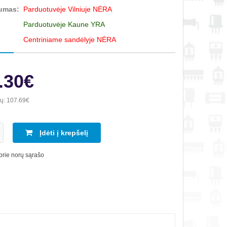
umas:
Parduotuvėje Vilniuje NĖRA
Parduotuvėje Kaune YRA
Centriniame sandėlyje NĖRA
.30€
ių:
107.69€
Įdėti į krepšelį
 prie norų sąrašo