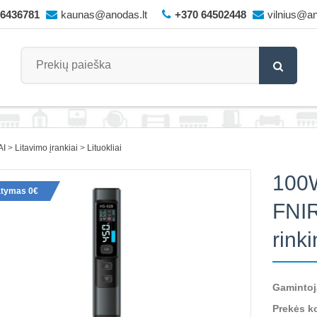
66436781
kaunas@anodas.lt
+370 64502448
vilnius@an
AI
Litavimo įrankiai
Lituokliai
100W
atymas 0€
FNIR
rinki
Gamintoj
Prekės k