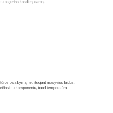
esų pagerina kasdienį darbą.
tūros palaikymą net lituojant masyvius laidus,
i liečiasi su komponentu, todėl temperatūra