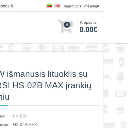
odas.lt
Registruotis
Prisijungti
Krepšelis:
0
0.00€
 išmanusis lituoklis su
SI HS-02B MAX įrankių
niu
as:
FNIRSI
odas:
HS-02B MAX