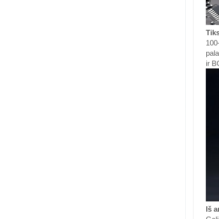
Tik
100–
pala
ir B
Iš 