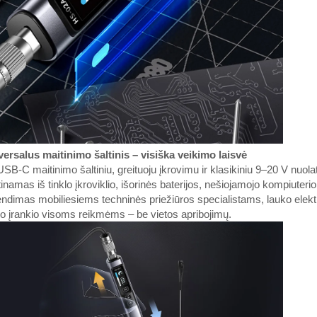
ersalus maitinimo šaltinis – visiška veikimo laisvė
SB-C maitinimo šaltiniu, greituoju įkrovimu ir klasikiniu 9–20 V nuol
inamas iš tinklo įkroviklio, išorinės baterijos, nešiojamojo kompiuterio 
ndimas mobiliesiems techninės priežiūros specialistams, lauko elektr
o įrankio visoms reikmėms – be vietos apribojimų.