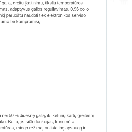
alia, greitu įkaitinimu, tiksliu temperatūros
mas, adaptyvus galios reguliavimas, 0,96 colio
kį paruoštu naudoti tiek elektronikos serviso
 našumo be kompromisų.
nei 50 % didesnę galią, iki keturių kartų greitesnį
ko. Be to, jis siūlo funkcijas, kurių nėra
atūras, miego režimą, antistatinę apsaugą ir