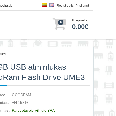
odas.lt
Registruotis
Prisijungti
Krepšelis:
0
0.00€
ukai
GB USB atmintukas
dRam Flash Drive UME3
as:
GOODRAM
odas:
AN-15816
umas:
Parduotuvėje Vilniuje YRA