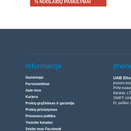
% NUOLAIDŲ PASIŪLYMAI
Informacija
Įmonė
Gamintojai
UAB Elte
Įmonės ko
Parsisiuntimai
PVM mokėt
Apie mus
Bankas: L
Karjera
SWIFT: HA
El. paštas:
Prekių grąžinimas ir garantija
Prekių pristatymas
Privatumo politika
Youtube kanalas
Sekite mus Facebook