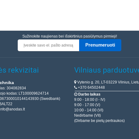
Sužinokite naujienas bei išskirtinius pasiūlymus pirmieji!
Prenumeruoti
s rekvizitai
Vilniaus parduotuv
Vytenio g. 20, LT-03229 Vilnius, Liet
chnika
+370 64502448
das: 304082834
ojo kodas: LT100009624714
Darbo laikas
T367300010144143930 (Swedbank)
9:00 - 18:00 (I - IV)
BALT22
9:00 - 17:00 (V)
info@anodas.lt
10:00 - 14:00 (VI)
Nedirbame (VII)
(Dirbame be pietų pertraukos)