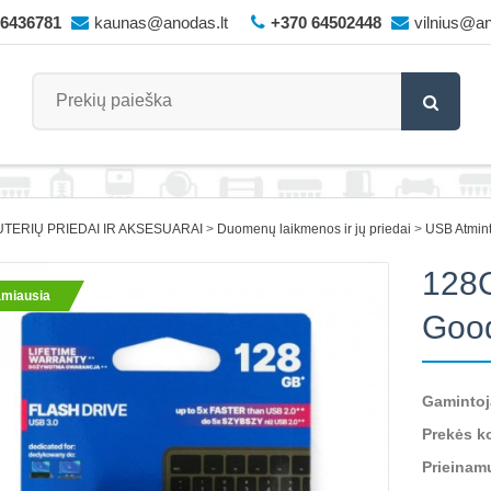
66436781
kaunas@anodas.lt
+370 64502448
vilnius@an
TERIŲ PRIEDAI IR AKSESUARAI
Duomenų laikmenos ir jų priedai
USB Atmint
128
miausia
Goo
Gamintoj
Prekės k
Prieinam