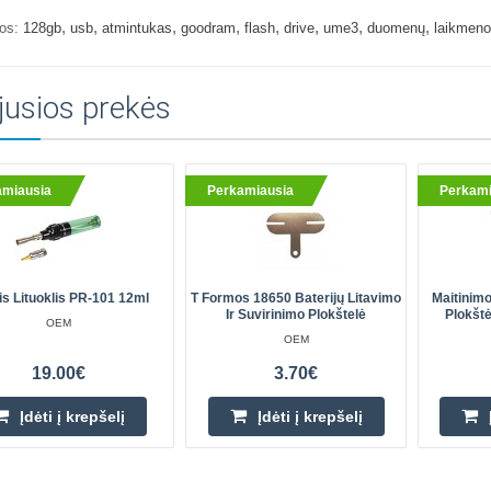
,
,
,
,
,
,
,
,
os:
128gb
usb
atmintukas
goodram
flash
drive
ume3
duomenų
laikmeno
jusios prekės
amiausia
Perkamiausia
Perkami
is Lituoklis PR-101 12ml
T Formos 18650 Baterijų Litavimo
Maitinim
Ir Suvirinimo Plokštelė
Plokšt
OEM
OEM
19.00€
3.70€
Įdėti į krepšelį
Įdėti į krepšelį