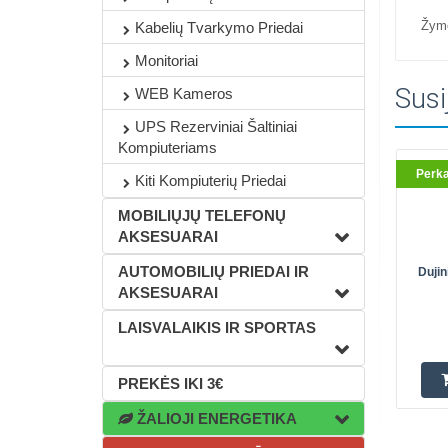
Žym
Kabelių Tvarkymo Priedai
Monitoriai
Susi
WEB Kameros
UPS Rezerviniai Šaltiniai
Kompiuteriams
Perk
Kiti Kompiuterių Priedai
MOBILIŲJŲ TELEFONŲ
AKSESUARAI
AUTOMOBILIŲ PRIEDAI IR
Dujin
AKSESUARAI
LAISVALAIKIS IR SPORTAS
PREKĖS IKI 3€
ŽALIOJI ENERGETIKA