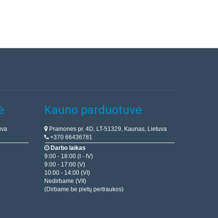
ė
Kauno parduotuvė
uva
Pramonės pr. 4D, LT-51329, Kaunas, Lietuva
+370 66436781
Darbo laikas
9:00 - 18:00 (I - IV)
9:00 - 17:00 (V)
10:00 - 14:00 (VI)
Nedirbame (VII)
(Dirbame be pietų pertraukos)