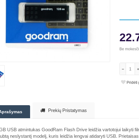
22.
Be mokesč
Pridėti
Prekių Pristatymas
Aprašymas
B USB atmintukas GoodRam Flash Drive leidžia vartotojui laikyti fil
ubtą neslystantį modelį, kuris leidžia lengvai atidaryti USB. Prietaisa