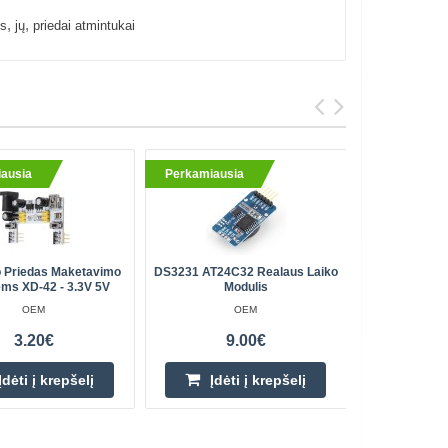
,
,
s
jų
priedai atmintukai
ausia
Perkamiausia
Perkami
o Priedas Maketavimo
DS3231 AT24C32 Realaus Laiko
Dėžutė Su 
ėms XD-42 - 3.3V 5V
Modulis
Skaidri - P
OEM
OEM
3.20€
9.00€
Įdėti į krepšelį
Įdėti į krepšelį