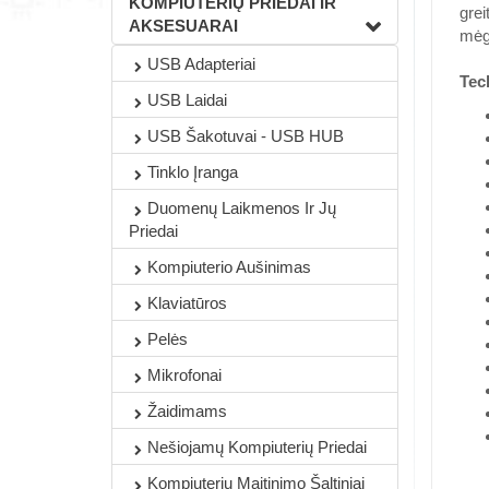
KOMPIUTERIŲ PRIEDAI IR
grei
AKSESUARAI
mėgs
USB Adapteriai
Tec
USB Laidai
USB Šakotuvai - USB HUB
Tinklo Įranga
Duomenų Laikmenos Ir Jų
Priedai
Kompiuterio Aušinimas
Klaviatūros
Pelės
Mikrofonai
Žaidimams
Nešiojamų Kompiuterių Priedai
Kompiuterių Maitinimo Šaltiniai