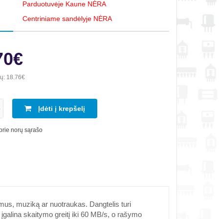
Parduotuvėje Kaune NĖRA
Centriniame sandėlyje NĖRA
70€
ių:
18.76€
Įdėti į krepšelį
 prie norų sąrašo
mus, muziką ar nuotraukas. Dangtelis turi
s įgalina skaitymo greitį iki 60 MB/s, o rašymo