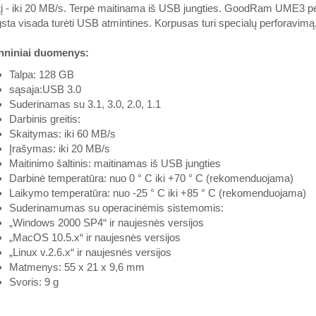
tį - iki 20 MB/s. Terpė maitinama iš USB jungties. GoodRam UME3 pe
ta visada turėti USB atmintines. Korpusas turi specialų perforavimą, k
hniniai duomenys:
Talpa: 128 GB
sąsaja:USB 3.0
Suderinamas su 3.1, 3.0, 2.0, 1.1
Darbinis greitis:
Skaitymas: iki 60 MB/s
Įrašymas: iki 20 MB/s
Maitinimo šaltinis: maitinamas iš USB jungties
Darbinė temperatūra: nuo 0 ° C iki +70 ° C (rekomenduojama)
Laikymo temperatūra: nuo -25 ° C iki +85 ° C (rekomenduojama)
Suderinamumas su operacinėmis sistemomis:
„Windows 2000 SP4“ ir naujesnės versijos
„MacOS 10.5.x“ ir naujesnės versijos
„Linux v.2.6.x“ ir naujesnės versijos
Matmenys: 55 x 21 x 9,6 mm
Svoris: 9 g