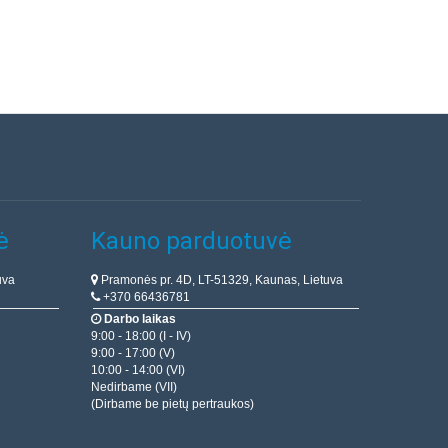
ė
Kauno parduotuvė
uva
Pramonės pr. 4D, LT-51329, Kaunas, Lietuva
+370 66436781
Darbo laikas
9:00 - 18:00 (I - IV)
9:00 - 17:00 (V)
10:00 - 14:00 (VI)
Nedirbame (VII)
(Dirbame be pietų pertraukos)