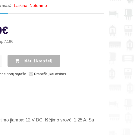
umas:
Laikinai Neturime
0€
ių:
7.19€
Įdėti į krepšelį
 prie norų sąrašo
Pranešti, kai atsiras
ėjimo įtampa: 12 V DC. Išėjimo srovė: 1,25 A. Su