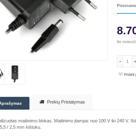
Prieinam
8.7
Be mokesč
Pridėti
Prekių Pristatymas
Aprašymas
ilizuotas maitinimo blokas. Maitinimo įtampa: nuo 100 V iki 240 V. Iš
,5 / 2,5 mm kištuku.