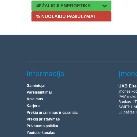
ŽALIOJI ENERGETIKA
% NUOLAIDŲ PASIŪLYMAI
Informacija
Įmonė
Gamintojai
UAB Elte
Įmonės ko
Parsisiuntimai
PVM mokėt
Apie mus
Bankas: L
Karjera
SWIFT: HA
El. paštas:
Prekių grąžinimas ir garantija
Prekių pristatymas
Privatumo politika
Youtube kanalas