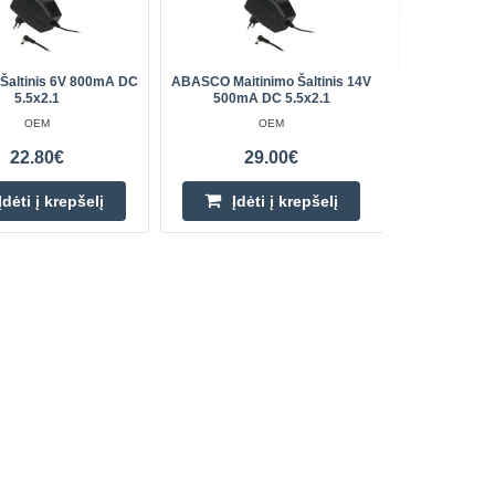
 Šaltinis 6V 800mA DC
ABASCO Maitinimo Šaltinis 14V
Maitin
5.5x2.1
500mA DC 5.5x2.1
OEM
OEM
22.80€
29.00€
Įdėti į krepšelį
Įdėti į krepšelį