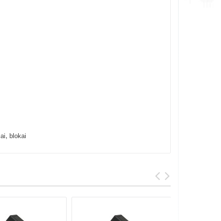
,
iai
blokai
Perkami