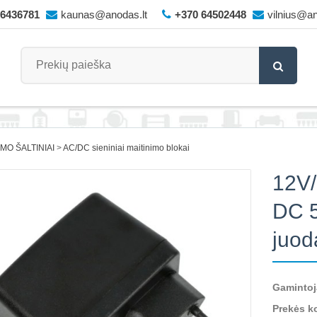
66436781
kaunas@anodas.lt
+370 64502448
vilnius@an
IMO ŠALTINIAI
AC/DC sieniniai maitinimo blokai
12V/
DC 5
juod
Gamintoj
Prekės k