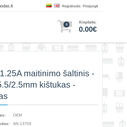
odas.lt
Registruotis
Prisijungti
Krepšelis:
0
0.00€
1.25A maitinimo šaltinis -
.5/2.5mm kištukas -
as
as:
OEM
odas:
AN-13759