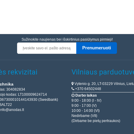
Sužinokite naujienas bei išskirtinius pasiūlymus pirmieji!
Prenumeruoti
s rekvizitai
Vilniaus parduotuv
Vytenio g. 20, LT-03229 Vilnius, Liet
chnika
+370 64502448
das: 304082834
ojo kodas: LT100009624714
Darbo laikas
T367300010144143930 (Swedbank)
9:00 - 18:00 (I - IV)
BALT22
9:00 - 17:00 (V)
info@anodas.lt
10:00 - 14:00 (VI)
Nedirbame (VII)
(Dirbame be pietų pertraukos)