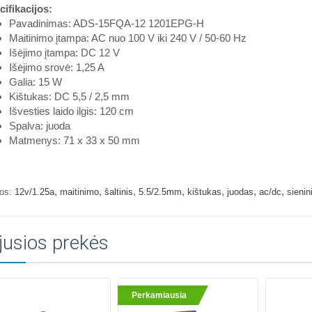
ifikacijos:
Pavadinimas: ADS-15FQA-12 1201EPG-H
Maitinimo įtampa: AC nuo 100 V iki 240 V / 50-60 Hz
Išėjimo įtampa: DC 12 V
Išėjimo srovė: 1,25 A
Galia: 15 W
Kištukas: DC 5,5 / 2,5 mm
Išvesties laido ilgis: 120 cm
Spalva: juoda
Matmenys: 71 x 33 x 50 mm
,
,
,
,
,
,
,
os:
12v/1.25a
maitinimo
šaltinis
5.5/2.5mm
kištukas
juodas
ac/dc
sienin
jusios prekės
Perkamiausia