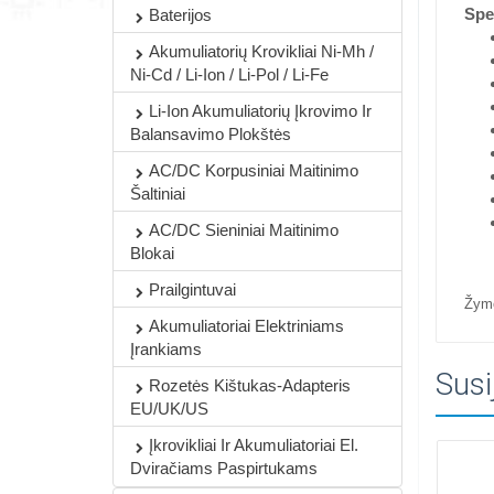
Spec
Baterijos
Akumuliatorių Krovikliai Ni-Mh /
Ni-Cd / Li-Ion / Li-Pol / Li-Fe
Li-Ion Akumuliatorių Įkrovimo Ir
Balansavimo Plokštės
AC/DC Korpusiniai Maitinimo
Šaltiniai
AC/DC Sieniniai Maitinimo
Blokai
Prailgintuvai
Žym
Akumuliatoriai Elektriniams
Įrankiams
Susi
Rozetės Kištukas-Adapteris
EU/UK/US
Įkrovikliai Ir Akumuliatoriai El.
Dviračiams Paspirtukams