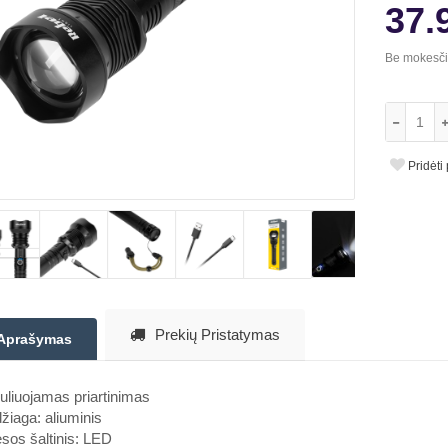
37.
Be mokesč
Pridėti
Prekių Pristatymas
Aprašymas
liuojamas priartinimas
iaga: aliuminis
sos šaltinis: LED