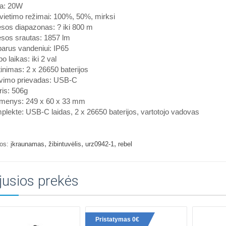
ia: 20W
vietimo režimai: 100%, 50%, mirksi
sos diapazonas: ? iki 800 m
esos srautas: 1857 lm
arus vandeniui: IP65
o laikas: iki 2 val
inimas: 2 x 26650 baterijos
ovimo prievadas: USB-C
is: 506g
menys: 249 x 60 x 33 mm
lekte: USB-C laidas, 2 x 26650 baterijos, vartotojo vadovas
,
,
,
os:
įkraunamas
žibintuvėlis
urz0942-1
rebel
jusios prekės
Pristatymas 0€