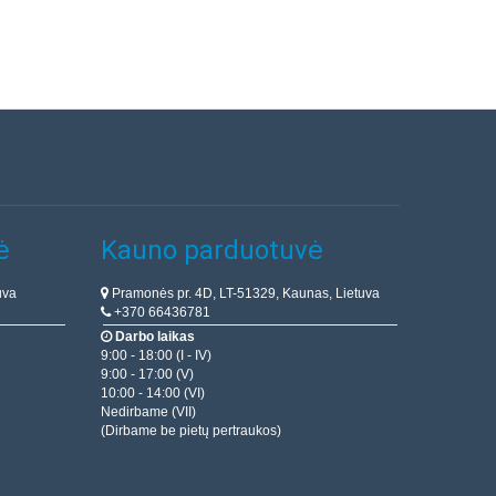
ė
Kauno parduotuvė
uva
Pramonės pr. 4D, LT-51329, Kaunas, Lietuva
+370 66436781
Darbo laikas
9:00 - 18:00 (I - IV)
9:00 - 17:00 (V)
10:00 - 14:00 (VI)
Nedirbame (VII)
(Dirbame be pietų pertraukos)