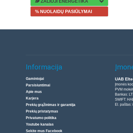
ŽALIOJI ENERGETIKA
% NUOLAIDŲ PASIŪLYMAI
Informacija
Įmonė
Gamintojai
UAB Elte
Įmonės ko
Parsisiuntimai
PVM mokėt
Apie mus
Bankas: L
Karjera
SWIFT: HA
El. paštas:
Prekių grąžinimas ir garantija
Prekių pristatymas
Privatumo politika
Youtube kanalas
Sekite mus Facebook