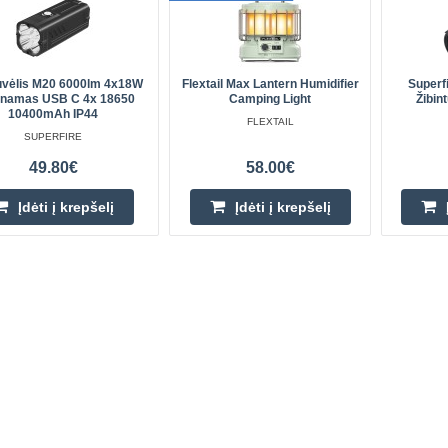
tuvėlis M20 6000lm 4x18W
Flextail Max Lantern Humidifier
Superf
unamas USB C 4x 18650
Camping Light
Žibin
10400mAh IP44
FLEXTAIL
SUPERFIRE
49.80€
58.00€
Įdėti į krepšelį
Įdėti į krepšelį