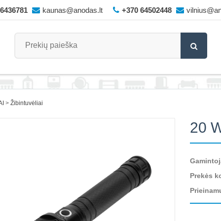
66436781
kaunas@anodas.lt
+370 64502448
vilnius@an
AI
Žibintuvėliai
20 W
Gamintoj
Prekės k
Prieinam