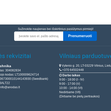
Sužinokite naujienas bei išskirtinius pasiūlymus pirmieji!
Prenumeruoti
s rekvizitai
Vilniaus parduotuv
Vytenio g. 20, LT-03229 Vilnius, Liet
chnika
+370 64502448
das: 304082834
ojo kodas: LT100009624714
Darbo laikas
T367300010144143930 (Swedbank)
9:00 - 18:00 (I - IV)
BALT22
9:00 - 17:00 (V)
info@anodas.lt
10:00 - 14:00 (VI)
Nedirbame (VII)
(Dirbame be pietų pertraukos)