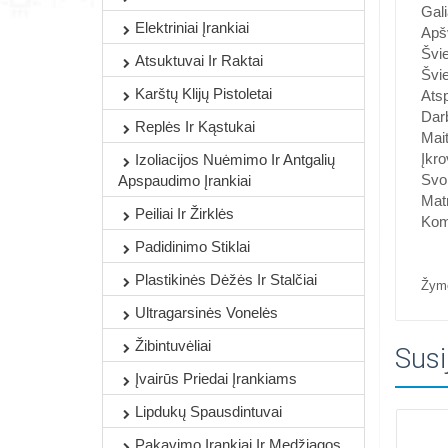
Gal
Elektriniai Įrankiai
Apš
Švie
Atsuktuvai Ir Raktai
Švi
Karštų Klijų Pistoletai
Atsp
Darb
Replės Ir Kąstukai
Mait
Įkr
Izoliacijos Nuėmimo Ir Antgalių
Svor
Apspaudimo Įrankiai
Mat
Peiliai Ir Žirklės
Komp
Padidinimo Stiklai
Plastikinės Dėžės Ir Stalčiai
Žym
Ultragarsinės Vonelės
Žibintuvėliai
Susi
Įvairūs Priedai Įrankiams
Lipdukų Spausdintuvai
Pakavimo Įrankiai Ir Medžiagos