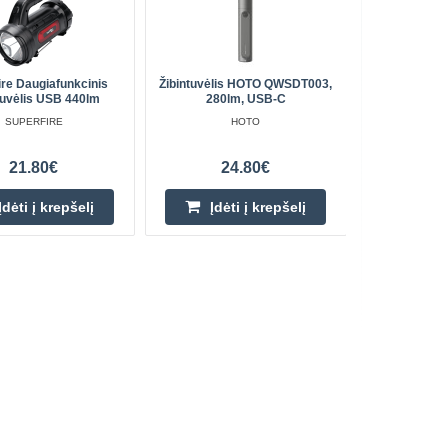
ire Daugiafunkcinis
Žibintuvėlis HOTO QWSDT003,
REB
tuvėlis USB 440lm
280lm, USB-C
SUPERFIRE
HOTO
21.80€
24.80€
Įdėti į krepšelį
Įdėti į krepšelį