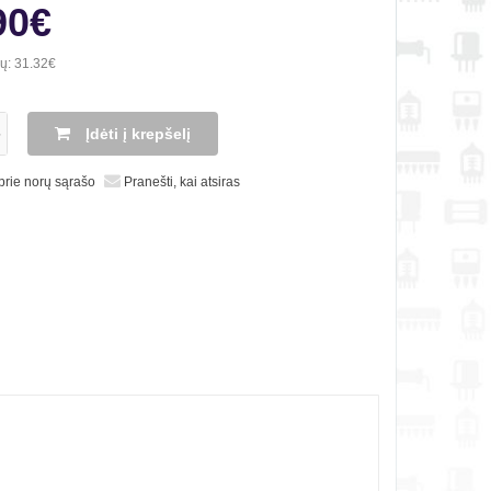
90€
ių:
31.32€
Įdėti į krepšelį
 prie norų sąrašo
Pranešti, kai atsiras