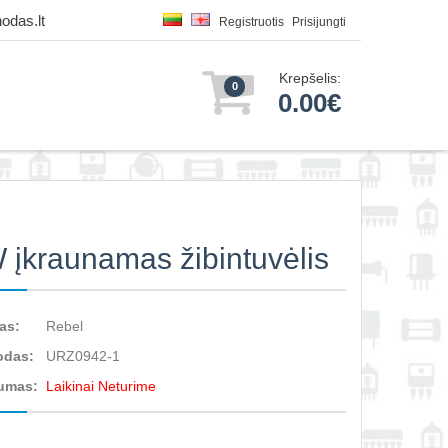
odas.lt
Registruotis
Prisijungti
Krepšelis:
0
0.00€
 įkraunamas žibintuvėlis
as:
Rebel
odas:
URZ0942-1
umas:
Laikinai Neturime