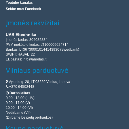
Youtube kanalas
Sekite mus Facebook
Įmonės rekvizitai
UAB Eltechnika
Įmonės kodas: 304082834
PVM mokėtojo kodas: LT100009624714
Bankas: LT367300010144143930 (Swedbank)
SWIFT: HABALT22
El. paštas:
info@anodas.lt
Vilniaus parduotuvė
Vytenio g. 20, LT-03229 Vilnius, Lietuva
+370 64502448
Darbo laikas
9:00 - 18:00 (I - IV)
9:00 - 17:00 (V)
10:00 - 14:00 (VI)
Nedirbame (VII)
(Dirbame be pietų pertraukos)
Kauno parduotuvė