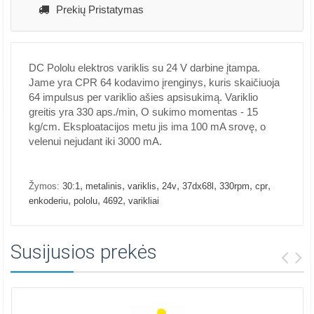
Prekių Pristatymas
DC Pololu elektros variklis su 24 V darbine įtampa.
Jame yra CPR 64 kodavimo įrenginys, kuris skaičiuoja
64 impulsus per variklio ašies apsisukimą. Variklio
greitis yra 330 aps./min, O sukimo momentas - 15
kg/cm. Eksploatacijos metu jis ima 100 mA srovę, o
velenui nejudant iki 3000 mA.
,
,
,
,
,
,
,
Žymos:
30:1
metalinis
variklis
24v
37dx68l
330rpm
cpr
,
,
,
enkoderiu
pololu
4692
varikliai
Susijusios prekės