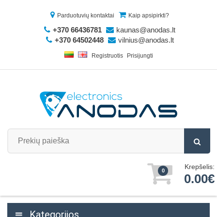
Parduotuvių kontaktai
Kaip apsipirkti?
+370 66436781
kaunas@anodas.lt
+370 64502448
vilnius@anodas.lt
Registruotis
Prisijungti
Krepšelis:
0
0.00€
Kategorijos