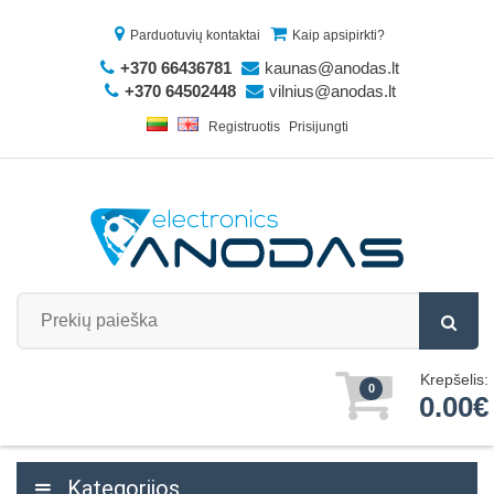
Parduotuvių kontaktai
Kaip apsipirkti?
+370 66436781
kaunas@anodas.lt
+370 64502448
vilnius@anodas.lt
Registruotis
Prisijungti
Krepšelis:
0
0.00€
Kategorijos