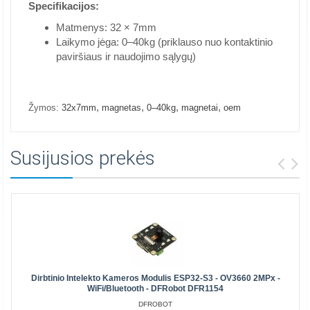
Specifikacijos:
Matmenys: 32 × 7mm
Laikymo jėga: 0–40kg (priklauso nuo kontaktinio
paviršiaus ir naudojimo sąlygų)
,
,
,
,
Žymos:
32x7mm
magnetas
0–40kg
magnetai
oem
Susijusios prekės
Dirbtinio Intelekto Kameros Modulis ESP32-S3 - OV3660 2MPx -
WiFi/Bluetooth - DFRobot DFR1154
DFROBOT