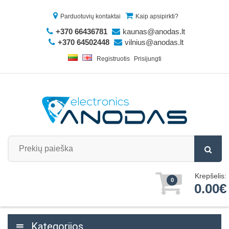
Parduotuvių kontaktai
Kaip apsipirkti?
+370 66436781
kaunas@anodas.lt
+370 64502448
vilnius@anodas.lt
Registruotis
Prisijungti
Krepšelis:
0
0.00€
Kategorijos