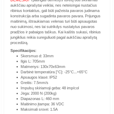
aukščiau aprašytai veiklai, nes neteisingai nustačius
ribinius kontaktus, gali būti pažeista pavaros judinama
konstrukcija arba sugadinta pavaros pavara. Prijungus
maitinimą, ištraukiamas velenas turi būti apsaugotas
nuo sukimosi, nes tai sutrikdys nustatytus pavaros
pradžios ir pabaigos taškus. Kai kaištis sukasi, ribinius
jungiklius reikia sureguliuoti pagal aukščiau aprašytą
procedūrą.
Specifikacijos:
Skersmuo d: 33mm
Ilgis L: 705mm
Matmenys: 130x70x63mm
Darbinė temperatūra [°C]: -25°C...+65°C
Apsaugos klasė: IP52
Greitis: 7.5mm/s
Impulsų skiriamoji geba: 48 imp/col
Jėga: 2000 N (200kg)
Diapazonas L: 460 mm
Maitinimo įtampa: 36 VDC
Maksimali srovė: 1.5A