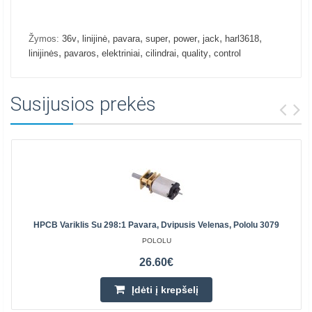
,
,
,
,
,
,
,
Žymos:
36v
linijinė
pavara
super
power
jack
harl3618
,
,
,
,
,
linijinės
pavaros
elektriniai
cilindrai
quality
control
Susijusios prekės
HPCB Variklis Su 298:1 Pavara, Dvipusis Velenas, Pololu 3079
POLOLU
26.60€
Įdėti į krepšelį