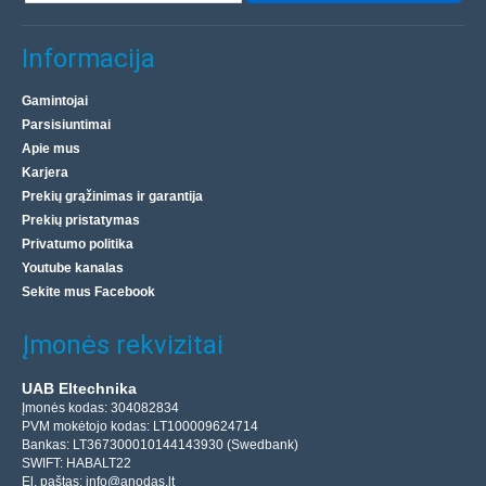
Informacija
Gamintojai
Parsisiuntimai
Apie mus
Karjera
Prekių grąžinimas ir garantija
Prekių pristatymas
Privatumo politika
Youtube kanalas
Sekite mus Facebook
Įmonės rekvizitai
UAB Eltechnika
Įmonės kodas: 304082834
PVM mokėtojo kodas: LT100009624714
Bankas: LT367300010144143930 (Swedbank)
SWIFT: HABALT22
El. paštas:
info@anodas.lt