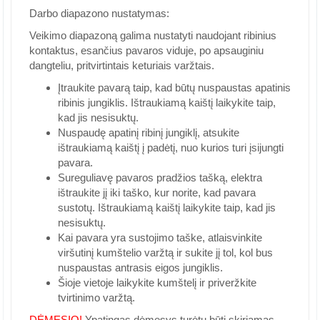
Darbo diapazono nustatymas:
Veikimo diapazoną galima nustatyti naudojant ribinius
kontaktus, esančius pavaros viduje, po apsauginiu
dangteliu, pritvirtintais keturiais varžtais.
Įtraukite pavarą taip, kad būtų nuspaustas apatinis
ribinis jungiklis. Ištraukiamą kaištį laikykite taip,
kad jis nesisuktų.
Nuspaudę apatinį ribinį jungiklį, atsukite
ištraukiamą kaištį į padėtį, nuo kurios turi įsijungti
pavara.
Sureguliavę pavaros pradžios tašką, elektra
ištraukite jį iki taško, kur norite, kad pavara
sustotų. Ištraukiamą kaištį laikykite taip, kad jis
nesisuktų.
Kai pavara yra sustojimo taške, atlaisvinkite
viršutinį kumštelio varžtą ir sukite jį tol, kol bus
nuspaustas antrasis eigos jungiklis.
Šioje vietoje laikykite kumštelį ir priveržkite
tvirtinimo varžtą.
DĖMESIO!
Ypatingas dėmesys turėtų būti skiriamas