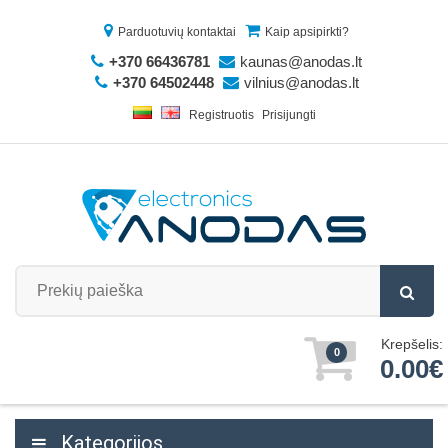
Parduotuvių kontaktai
Kaip apsipirkti?
+370 66436781
kaunas@anodas.lt
+370 64502448
vilnius@anodas.lt
Registruotis
Prisijungti
Krepšelis:
0
0.00€
Kategorijos