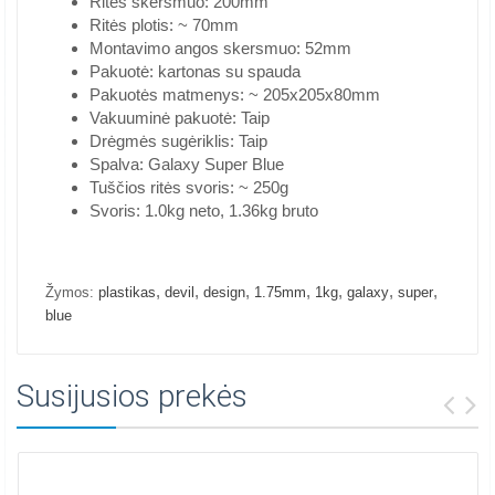
Ritės skersmuo: 200mm
Ritės plotis: ~ 70mm
Montavimo angos skersmuo: 52mm
Pakuotė: kartonas su spauda
Pakuotės matmenys: ~ 205x205x80mm
Vakuuminė pakuotė: Taip
Drėgmės sugėriklis: Taip
Spalva: Galaxy Super Blue
Tuščios ritės svoris: ~ 250g
Svoris: 1.0kg neto, 1.36kg bruto
,
,
,
,
,
,
,
Žymos:
plastikas
devil
design
1.75mm
1kg
galaxy
super
blue
Susijusios prekės