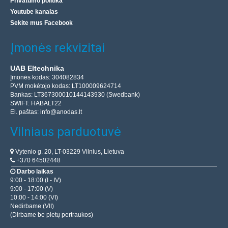
Privatumo politika
Youtube kanalas
Sekite mus Facebook
Įmonės rekvizitai
UAB Eltechnika
Įmonės kodas: 304082834
PVM mokėtojo kodas: LT100009624714
Bankas: LT367300010144143930 (Swedbank)
SWIFT: HABALT22
El. paštas:
info@anodas.lt
Vilniaus parduotuvė
Vytenio g. 20, LT-03229 Vilnius, Lietuva
+370 64502448
Darbo laikas
9:00 - 18:00 (I - IV)
9:00 - 17:00 (V)
10:00 - 14:00 (VI)
Nedirbame (VII)
(Dirbame be pietų pertraukos)