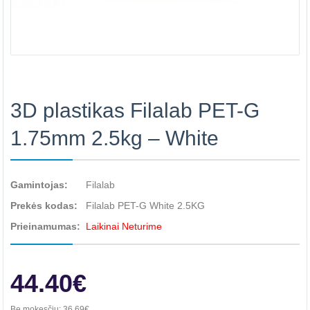
3D plastikas Filalab PET-G
1.75mm 2.5kg – White
Gamintojas:
Filalab
Prekės kodas:
Filalab PET-G White 2.5KG
Prieinamumas:
Laikinai Neturime
44.40€
Be mokesčių:
36.69€