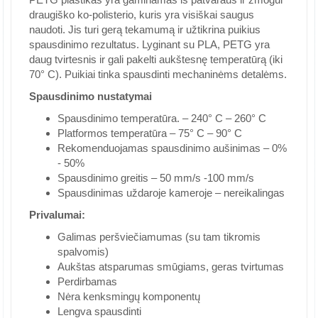
draugiško ko-polisterio, kuris yra visiškai saugus
naudoti. Jis turi gerą tekamumą ir užtikrina puikius
spausdinimo rezultatus. Lyginant su PLA, PETG yra
daug tvirtesnis ir gali pakelti aukštesnę temperatūrą (iki
70° C). Puikiai tinka spausdinti mechaninėms detalėms.
Spausdinimo nustatymai
Spausdinimo temperatūra. – 240° C – 260° C
Platformos temperatūra – 75° C – 90° C
Rekomenduojamas spausdinimo aušinimas – 0%
- 50%
Spausdinimo greitis – 50 mm/s -100 mm/s
Spausdinimas uždaroje kameroje – nereikalingas
Privalumai:
Galimas peršviečiamumas (su tam tikromis
spalvomis)
Aukštas atsparumas smūgiams, geras tvirtumas
Perdirbamas
Nėra kenksmingų komponentų
Lengva spausdinti