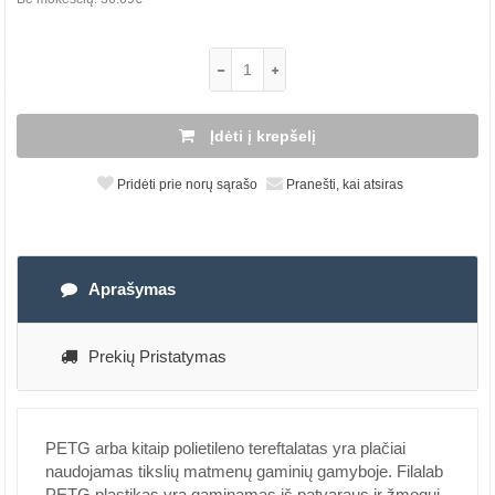
Įdėti į krepšelį
Pridėti prie norų sąrašo
Pranešti, kai atsiras
Aprašymas
Prekių Pristatymas
PETG arba kitaip polietileno tereftalatas yra plačiai
naudojamas tikslių matmenų gaminių gamyboje. Filalab
PETG plastikas yra gaminamas iš patvaraus ir žmogui