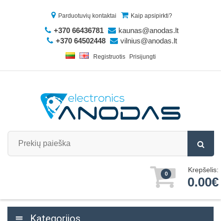
Parduotuvių kontaktai
Kaip apsipirkti?
+370 66436781
kaunas@anodas.lt
+370 64502448
vilnius@anodas.lt
Registruotis
Prisijungti
Krepšelis:
0
0.00€
Kategorijos