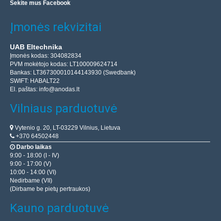
Sekite mus Facebook
Įmonės rekvizitai
UAB Eltechnika
Įmonės kodas: 304082834
PVM mokėtojo kodas: LT100009624714
Bankas: LT367300010144143930 (Swedbank)
SWIFT: HABALT22
El. paštas:
info@anodas.lt
Vilniaus parduotuvė
Vytenio g. 20, LT-03229 Vilnius, Lietuva
+370 64502448
Darbo laikas
9:00 - 18:00 (I - IV)
9:00 - 17:00 (V)
10:00 - 14:00 (VI)
Nedirbame (VII)
(Dirbame be pietų pertraukos)
Kauno parduotuvė