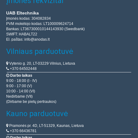
Įmonės rekvizitai
UAB Eltechnika
Įmonės kodas: 304082834
PVM mokėtojo kodas: LT100009624714
Bankas: LT367300010144143930 (Swedbank)
SWIFT: HABALT22
El. paštas:
info@anodas.lt
Vilniaus parduotuvė
Vytenio g. 20, LT-03229 Vilnius, Lietuva
+370 64502448
Darbo laikas
9:00 - 18:00 (I - IV)
9:00 - 17:00 (V)
10:00 - 14:00 (VI)
Nedirbame (VII)
(Dirbame be pietų pertraukos)
Kauno parduotuvė
Pramonės pr. 4D, LT-51329, Kaunas, Lietuva
+370 66436781
Darbo laikas