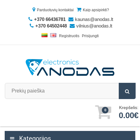
Parduotuvių kontaktai
Kaip apsipirkti?
+370 66436781
kaunas@anodas.lt
+370 64502448
vilnius@anodas.lt
Registruotis
Prisijungti
Krepšelis:
0
0.00€
Kategorijos