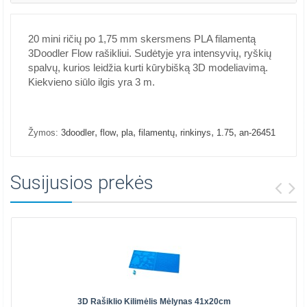
20 mini ričių po 1,75 mm skersmens PLA filamentą
3Doodler Flow rašikliui. Sudėtyje yra intensyvių, ryškių
spalvų, kurios leidžia kurti kūrybišką 3D modeliavimą.
Kiekvieno siūlo ilgis yra 3 m.
,
,
,
,
,
,
Žymos:
3doodler
flow
pla
filamentų
rinkinys
1.75
an-26451
Susijusios prekės
3D Rašiklio Kilimėlis Mėlynas 41x20cm