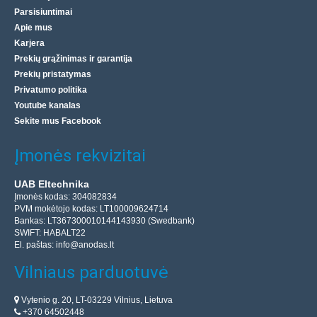
Parsisiuntimai
Apie mus
Karjera
Prekių grąžinimas ir garantija
Prekių pristatymas
Privatumo politika
Youtube kanalas
Sekite mus Facebook
Įmonės rekvizitai
UAB Eltechnika
Įmonės kodas: 304082834
PVM mokėtojo kodas: LT100009624714
Bankas: LT367300010144143930 (Swedbank)
SWIFT: HABALT22
El. paštas:
info@anodas.lt
Vilniaus parduotuvė
Vytenio g. 20, LT-03229 Vilnius, Lietuva
+370 64502448