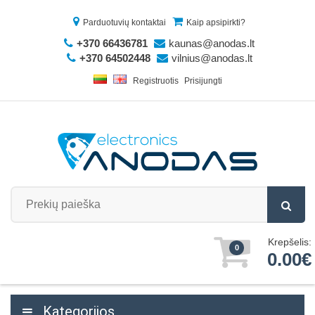
Parduotuvių kontaktai
Kaip apsipirkti?
+370 66436781
kaunas@anodas.lt
+370 64502448
vilnius@anodas.lt
Registruotis
Prisijungti
Krepšelis:
0
0.00€
Kategorijos