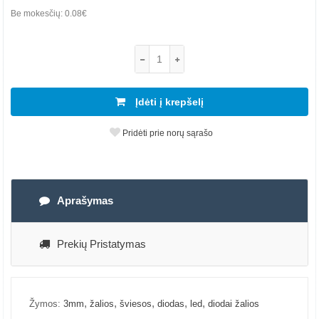
Be mokesčių:
0.08€
Įdėti į krepšelį
Pridėti prie norų sąrašo
Aprašymas
Prekių Pristatymas
,
,
,
,
,
Žymos:
3mm
žalios
šviesos
diodas
led
diodai žalios