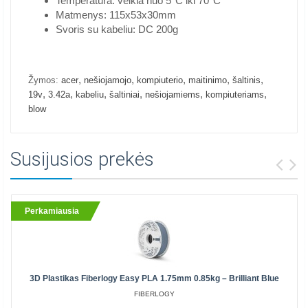
Temperatūra: veikia nuo 5°C iki 70°C
Matmenys: 115x53x30mm
Svoris su kabeliu: DC 200g
,
,
,
,
,
Žymos:
acer
nešiojamojo
kompiuterio
maitinimo
šaltinis
,
,
,
,
,
,
19v
3.42a
kabeliu
šaltiniai
nešiojamiems
kompiuteriams
blow
Susijusios prekės
Perkamiausia
3D Plastikas Fiberlogy Easy PLA 1.75mm 0.85kg – Brilliant Blue
FIBERLOGY