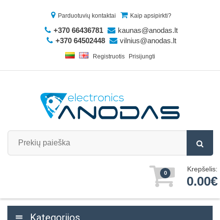
Parduotuvių kontaktai
Kaip apsipirkti?
+370 66436781
kaunas@anodas.lt
+370 64502448
vilnius@anodas.lt
Registruotis
Prisijungti
Krepšelis:
0
0.00€
Kategorijos