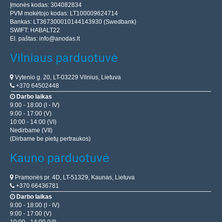
Įmonės kodas: 304082834
PVM mokėtojo kodas: LT100009624714
Bankas: LT367300010144143930 (Swedbank)
SWIFT: HABALT22
El. paštas:
info@anodas.lt
Vilniaus parduotuvė
Vytenio g. 20, LT-03229 Vilnius, Lietuva
+370 64502448
Darbo laikas
9:00 - 18:00 (I - IV)
9:00 - 17:00 (V)
10:00 - 14:00 (VI)
Nedirbame (VII)
(Dirbame be pietų pertraukos)
Kauno parduotuvė
Pramonės pr. 4D, LT-51329, Kaunas, Lietuva
+370 66436781
Darbo laikas
9:00 - 18:00 (I - IV)
9:00 - 17:00 (V)