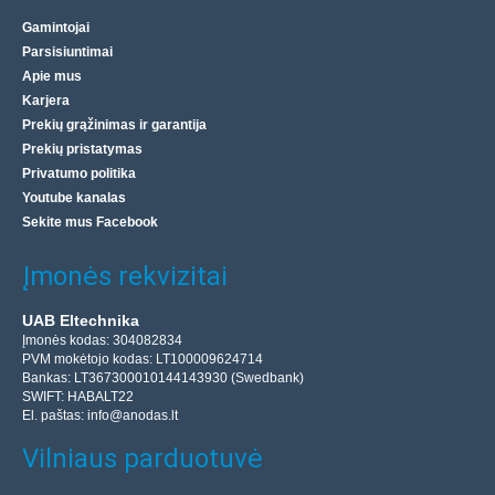
Gamintojai
Parsisiuntimai
Apie mus
Karjera
Prekių grąžinimas ir garantija
Prekių pristatymas
Privatumo politika
Youtube kanalas
Sekite mus Facebook
Įmonės rekvizitai
UAB Eltechnika
Įmonės kodas: 304082834
PVM mokėtojo kodas: LT100009624714
Bankas: LT367300010144143930 (Swedbank)
SWIFT: HABALT22
El. paštas:
info@anodas.lt
Vilniaus parduotuvė