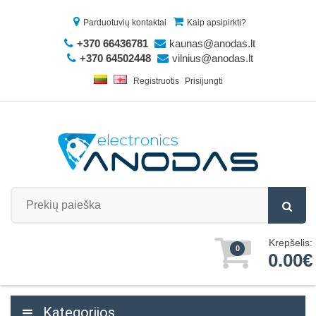
Parduotuvių kontaktai
Kaip apsipirkti?
+370 66436781
kaunas@anodas.lt
+370 64502448
vilnius@anodas.lt
Registruotis
Prisijungti
Krepšelis:
0
0.00€
Kategorijos