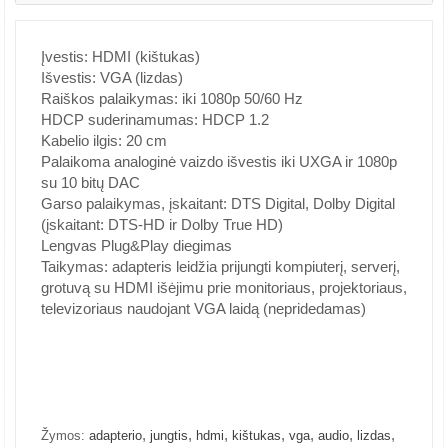
Įvestis: HDMI (kištukas)
Išvestis: VGA (lizdas)
Raiškos palaikymas: iki 1080p 50/60 Hz
HDCP suderinamumas: HDCP 1.2
Kabelio ilgis: 20 cm
Palaikoma analoginė vaizdo išvestis iki UXGA ir 1080p
su 10 bitų DAC
Garso palaikymas, įskaitant: DTS Digital, Dolby Digital
(įskaitant: DTS-HD ir Dolby True HD)
Lengvas Plug&Play diegimas
Taikymas: adapteris leidžia prijungti kompiuterį, serverį,
grotuvą su HDMI išėjimu prie monitoriaus, projektoriaus,
televizoriaus naudojant VGA laidą (nepridedamas)
,
,
,
,
,
,
,
Žymos:
adapterio
jungtis
hdmi
kištukas
vga
audio
lizdas