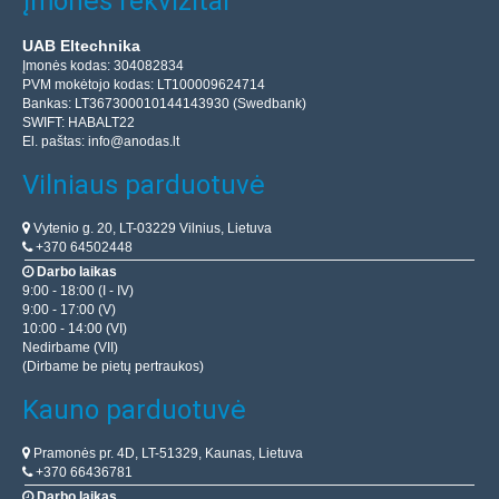
Įmonės rekvizitai
UAB Eltechnika
Įmonės kodas: 304082834
PVM mokėtojo kodas: LT100009624714
Bankas: LT367300010144143930 (Swedbank)
SWIFT: HABALT22
El. paštas:
info@anodas.lt
Vilniaus parduotuvė
Vytenio g. 20, LT-03229 Vilnius, Lietuva
+370 64502448
Darbo laikas
9:00 - 18:00 (I - IV)
9:00 - 17:00 (V)
10:00 - 14:00 (VI)
Nedirbame (VII)
(Dirbame be pietų pertraukos)
Kauno parduotuvė
Pramonės pr. 4D, LT-51329, Kaunas, Lietuva
+370 66436781
Darbo laikas