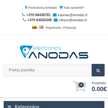
Parduotuvių kontaktai
Kaip apsipirkti?
+370 66436781
kaunas@anodas.lt
+370 64502448
vilnius@anodas.lt
Registruotis
Prisijungti
Krepšelis:
0
0.00€
Kategorijos