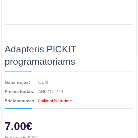
Adapteris PICKIT
programatoriams
Gamintojas:
OEM
Prekės kodas:
AN0214-27B
Prieinamumas:
Laikinai Neturime
7.00€
Be mokesčių:
5.79€