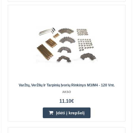
Pridėti prie pageidavimų sąrašo
Varžtų, Veržlių Ir Tarpinių Įvorių Rinkinys M3/M4 - 120 Vnt.
AKSO
Kabelinė raištelis 2.5x100 mm - baltas - 100 vnt
11.10€
100 baltų kabelių raištelių, kurių matmenys 2,5 x 100 mm,
Įdėti į krepšelį
rinkinys, skirtas kabeliams ir mažiems laidų pluoštams
tvarkyti, surišti ir pritvirtinti. Pagaminti i..