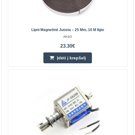
Lipni Magnetinė Juosta – 25 Mm, 10 M Ilgio
AKSO
23.30€
Įdėti į krepšelį
Lipni magnetinė juosta – 25 mm, 10 m ilgio
Magnetinė juosta su lipniu sluoksniu yra universali
tvirtinimo medžiaga, kuri puikiai tinka biure, parduotuvėje,
reklamos studijoje ir namuose. Lanksti ir patv..