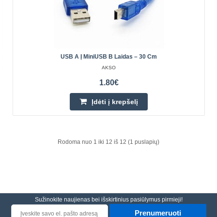
USB A Į MiniUSB B Laidas – 30 Cm
AKSO
1.80€
Įdėti į krepšelį
4 svirčių tvirtinimo laikiklis – trečios rankos – 11N
Trečios rankos tvirtinimo laikiklis yra praktiškas įrankis
Rodoma nuo 1 iki 12 iš 12 (1 puslapių)
elektronikos litavimui ir surinkimui, turintis keturias
lanksčias svirtis su metaliniais krokodilo f..
9.10€
Sužinokite naujienas bei išskirtinius pasiūlymus pirmieji!
Laikinai Neturime
Prenumeruoti