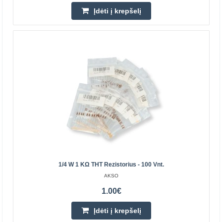
Įdėti į krepšelį
Magnetinis srieginis padas 105x150mm
105x150 mm magnetinis padas yra praktiškas
aksesuaras „pasidaryk pats“ entuziastams ir elektronikos
inžinieriams. Palengvina varžtų, veržlių ir kitų metalinių ..
1/4 W 1 KΩ THT Rezistorius - 100 Vnt.
AKSO
3.30€
1.00€
Prekių Pristatymas 4-7 D.d.
Įdėti į krepšelį
Įdėti į krepšelį