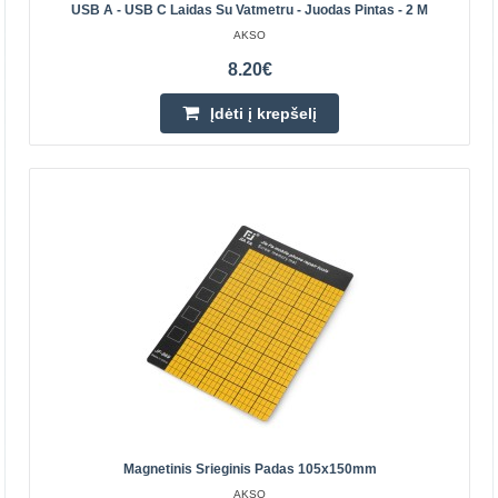
Prietaisas leidžia atlikti linijinį judesį – traukimą, naudojant
USB A - USB C Laidas Su Vatmetru - Juodas Pintas - 2 M
12V įtampos signalą Kaiščio diapazonas yra maždaug
AKSO
10mm.Specifikacijos:Maitinimo įtampa: 12VNau..
8.20€
Įdėti į krepšelį
10.90€
Prekių Pristatymas 4-7 D.d.
Įdėti į krepšelį
Pridėti prie pageidavimų sąrašo
Magnetinis Srieginis Padas 105x150mm
AKSO