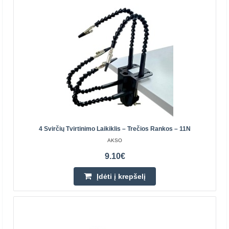
1.90€
Prekių Pristatymas 4-7 D.d.
Įdėti į krepšelį
Pridėti prie pageidavimų sąrašo
4 Svirčių Tvirtinimo Laikiklis – Trečios Rankos – 11N
AKSO
9.10€
Įdėti į krepšelį
1/4 W 1 kΩ THT rezistorius - 100 vnt.