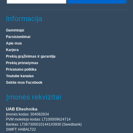
Įdėti į krepšelį
Pridėti prie pageidavimų sąrašo
Informacija
Gamintojai
Parsisiuntimai
Apie mus
Karjera
Prekių grąžinimas ir garantija
Prekių pristatymas
Privatumo politika
Youtube kanalas
Sekite mus Facebook
Įmonės rekvizitai
Vienpusis FR4 laminatas - 13.5x20cm
UAB Eltechnika
Įmonės kodas: 304082834
Vienpusis laminatas, kurio matmenys 13,5 x 20 cm ir
PVM mokėtojo kodas: LT100009624714
storis 1,6 mm, yra puiki medžiaga kuriant savo
Bankas: LT367300010144143930 (Swedbank)
SWIFT: HABALT22
spausdintas grandines (PCB). Pagaminta iš aukštos