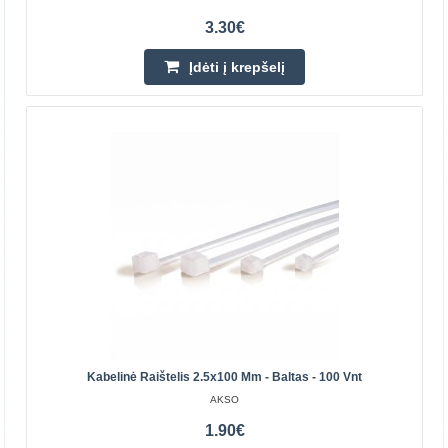
3.30€
Įdėti į krepšelį
USB A - USB C laidas su vatmetru - juodas pintas - 2
m
Šis 2 metrų ilgio USB A tipo į USB C tipo laidas turi
įmontuotą vatmetrą su LED ekranu, leidžiantį stebėti
prijungto įrenginio energijos suvartojimą. Patvarus ..
8.20€
Prekių Pristatymas 4-7 D.d.
Įdėti į krepšelį
Pridėti prie pageidavimų sąrašo
Kabelinė Raištelis 2.5x100 Mm - Baltas - 100 Vnt
AKSO
1.90€