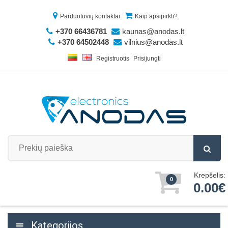
Parduotuvių kontaktai
Kaip apsipirkti?
+370 66436781
kaunas@anodas.lt
+370 64502448
vilnius@anodas.lt
Registruotis
Prisijungti
Krepšelis:
0
0.00€
Kategorijos