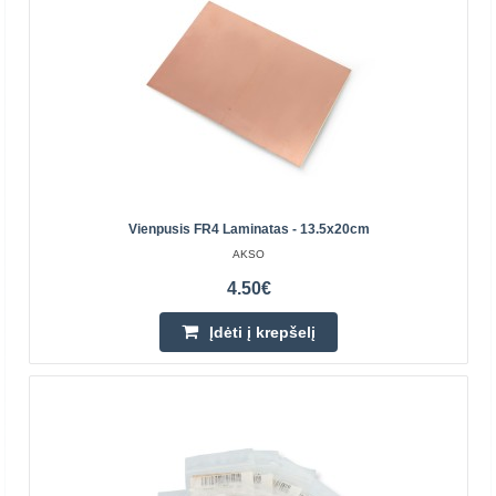
1 kΩ THT rezistoriai yra vieni iš dažniausiai naudojamų
elektroninių komponentų skaitmeninėse ir analoginėse
sistemose. Šis 100 dalių rinkinys leidžia greitai ..
1.00€
Prekių Pristatymas 4-7 D.d.
Vienpusis FR4 Laminatas - 13.5x20cm
Įdėti į krepšelį
AKSO
Pridėti prie pageidavimų sąrašo
4.50€
Įdėti į krepšelį