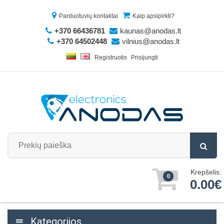
Parduotuvių kontaktai
Kaip apsipirkti?
+370 66436781
kaunas@anodas.lt
+370 64502448
vilnius@anodas.lt
Registruotis
Prisijungti
Krepšelis:
0
0.00€
Kategorijos