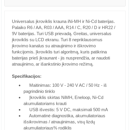
Universalus įkroviklis krauna iNi-MH ir Ni-Cd baterijas.
Palaiko R6 / AA, R03 / AAA, R14 / C, R20 / D ir HR22 /
9V baterijas. Turi USB prievadą. Greitas, universalus
įkroviklis su LCD ekranu. Turi 8 nepriklausomus
įkrovimo kanalus su atnaujinimo ir iškrovimo
funkcijomis. Įkroviklis turi algoritmą, kuris patikrina
baterijas prieš įkraunant - jis nusprendžia, ar naudoti
atnaujinimo, ar išankstinio įkrovimo režimą.
Specifikacijos:
Maitinimas: 100 V - 240 V AC / 50 Hz - iš
pagrindinio tinklo
Įkroviklis skirtas NiMH, Eneloop, Ni-Cd
akumuliatoriams krauti
USB išvestis: 5 V DC, maksimali 500 mA
Automatinė diagnostika, akumuliatoriaus
išsikrovimas / atnaujinimas, visų lizdų
akumuliatoriaus% rodiklis