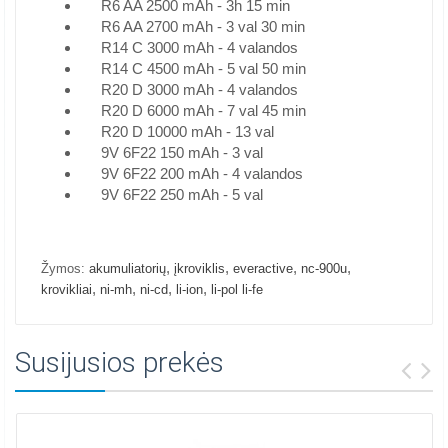
R6 AA 2500 mAh - 3h 15 min
R6 AA 2700 mAh - 3 val 30 min
R14 C 3000 mAh - 4 valandos
R14 C 4500 mAh - 5 val 50 min
R20 D 3000 mAh - 4 valandos
R20 D 6000 mAh - 7 val 45 min
R20 D 10000 mAh - 13 val
9V 6F22 150 mAh - 3 val
9V 6F22 200 mAh - 4 valandos
9V 6F22 250 mAh - 5 val
,
,
,
,
Žymos:
akumuliatorių
įkroviklis
everactive
nc-900u
,
,
,
,
krovikliai
ni-mh
ni-cd
li-ion
li-pol li-fe
Susijusios prekės