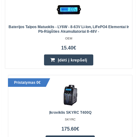
Baterijos Talpos Matuoklis - LY6W - 8-63V Li-Ion, LiFePO4 Elementai Ir
Pb-Rūgšties Akumuliatoriai 8-48V -
OEM
15.40€
Įdėti į krepšelį
Pristatymas 0€
Įkroviklis SKYRC T400Q
SKYRC
175.60€