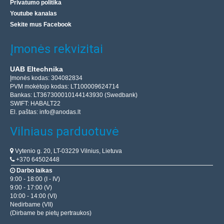
Privatumo politika
Youtube kanalas
Sekite mus Facebook
Įmonės rekvizitai
UAB Eltechnika
Įmonės kodas: 304082834
PVM mokėtojo kodas: LT100009624714
Bankas: LT367300010144143930 (Swedbank)
SWIFT: HABALT22
El. paštas:
info@anodas.lt
Vilniaus parduotuvė
Vytenio g. 20, LT-03229 Vilnius, Lietuva
+370 64502448
Darbo laikas
9:00 - 18:00 (I - IV)
9:00 - 17:00 (V)
10:00 - 14:00 (VI)
Nedirbame (VII)
(Dirbame be pietų pertraukos)