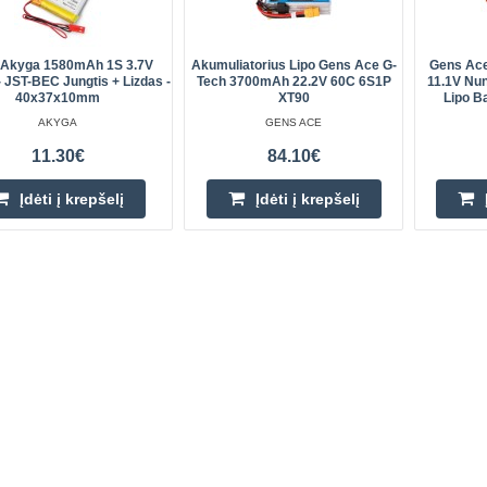
l Akyga 1580mAh 1S 3.7V
Akumuliatorius Lipo Gens Ace G-
Gens Ac
- JST-BEC Jungtis + Lizdas -
Tech 3700mAh 22.2V 60C 6S1P
11.1V Nu
40x37x10mm
XT90
Lipo Ba
AKYGA
GENS ACE
11.30€
84.10€
Įdėti į krepšelį
Įdėti į krepšelį