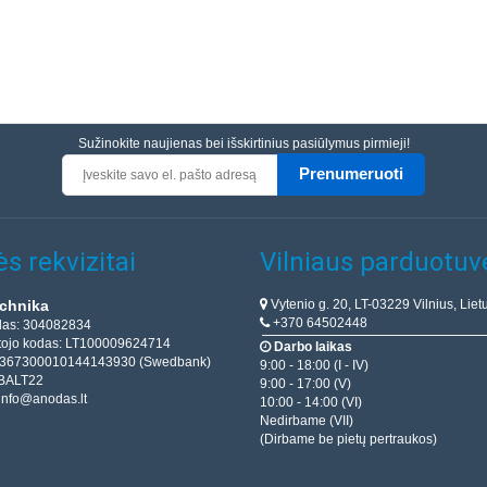
Sužinokite naujienas bei išskirtinius pasiūlymus pirmieji!
Prenumeruoti
s rekvizitai
Vilniaus parduotuv
Vytenio g. 20, LT-03229 Vilnius, Liet
chnika
+370 64502448
das: 304082834
ojo kodas: LT100009624714
Darbo laikas
T367300010144143930 (Swedbank)
9:00 - 18:00 (I - IV)
BALT22
9:00 - 17:00 (V)
info@anodas.lt
10:00 - 14:00 (VI)
Nedirbame (VII)
(Dirbame be pietų pertraukos)