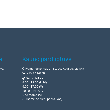
ė
Kauno parduotuvė
uva
Pramonės pr. 4D, LT-51329, Kaunas, Lietuva
+370 66436781
Darbo laikas
9:00 - 18:00 (I - IV)
9:00 - 17:00 (V)
10:00 - 14:00 (VI)
Nedirbame (VII)
(Dirbame be pietų pertraukos)