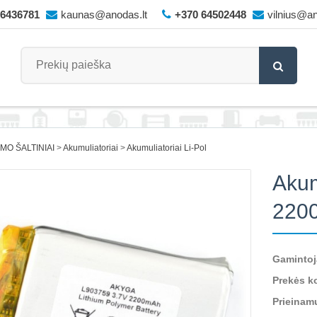
66436781
kaunas@anodas.lt
+370 64502448
vilnius@an
IMO ŠALTINIAI
Akumuliatoriai
Akumuliatoriai Li-Pol
Akum
220
Gamintoj
Prekės k
Prieinam