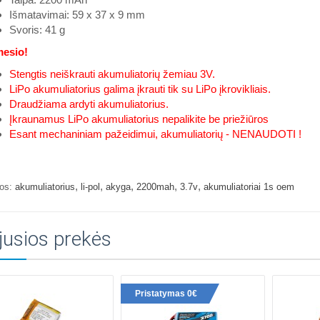
Išmatavimai: 59 x 37 x 9 mm
Svoris: 41 g
esio!
Stengtis neiškrauti akumuliatorių žemiau 3V.
LiPo akumuliatorius galima įkrauti tik su LiPo įkrovikliais.
Draudžiama ardyti akumuliatorius.
Įkraunamus LiPo akumuliatorius nepalikite be priežiūros
Esant mechaniniam pažeidimui, akumuliatorių - NENAUDOTI !
,
,
,
,
,
os:
akumuliatorius
li-pol
akyga
2200mah
3.7v
akumuliatoriai 1s oem
jusios prekės
Pristatymas 0€