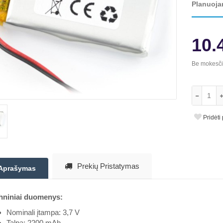
Planuoja
10.
Be mokesč
Pridėti
Prekių Pristatymas
Aprašymas
hniniai duomenys:
Nominali įtampa: 3,7 V
Talpa: 2200 mAh