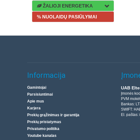
ŽALIOJI ENERGETIKA
% NUOLAIDŲ PASIŪLYMAI
Informacija
Įmonė
Gamintojai
UAB Elte
Įmonės ko
Parsisiuntimai
PVM mokėt
Apie mus
Bankas: L
Karjera
SWIFT: HA
El. paštas:
Prekių grąžinimas ir garantija
Prekių pristatymas
Privatumo politika
Youtube kanalas