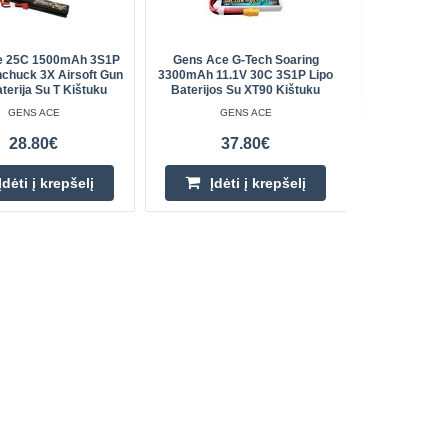
e 25C 1500mAh 3S1P
Gens Ace G-Tech Soaring
Akumuliato
nchuck 3X Airsoft Gun
3300mAh 11.1V 30C 3S1P Lipo
terija Su T Kištuku
Baterijos Su XT90 Kištuku
GENS ACE
GENS ACE
28.80€
37.80€
Įdėti į krepšelį
Įdėti į krepšelį