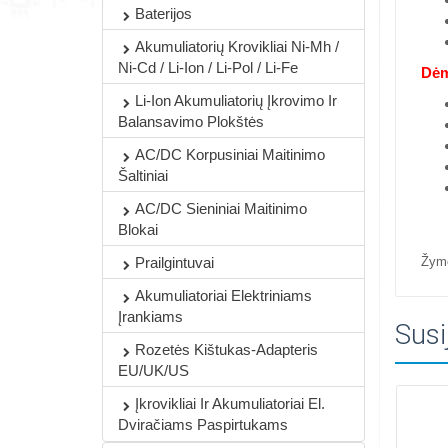
Baterijos
Akumuliatorių Krovikliai Ni-Mh /
Ni-Cd / Li-Ion / Li-Pol / Li-Fe
Dėm
Li-Ion Akumuliatorių Įkrovimo Ir
Balansavimo Plokštės
AC/DC Korpusiniai Maitinimo
Šaltiniai
AC/DC Sieniniai Maitinimo
Blokai
Žym
Prailgintuvai
Akumuliatoriai Elektriniams
Įrankiams
Susi
Rozetės Kištukas-Adapteris
EU/UK/US
Įkrovikliai Ir Akumuliatoriai El.
Dviračiams Paspirtukams