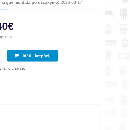
ma gavimo data po užsakymo:
2026-08-17
40€
ių:
8.60€
Įdėti į krepšelį
 prie norų sąrašo