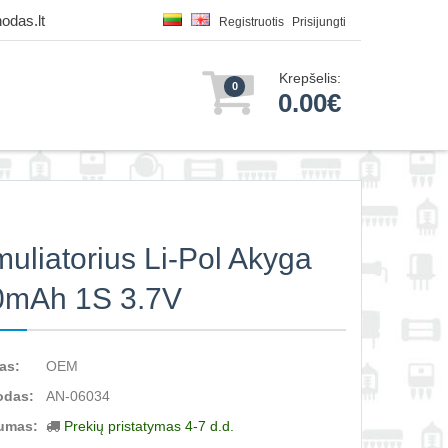
odas.lt
Registruotis
Prisijungti
Krepšelis:
0
0.00€
uliatorius Li-Pol Akyga
0mAh 1S 3.7V
as:
OEM
odas:
AN-06034
umas:
Prekių pristatymas 4-7 d.d.