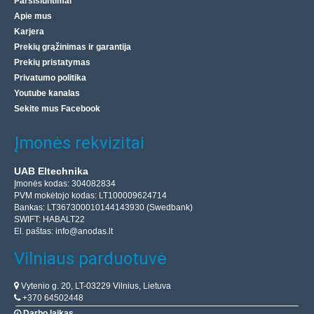
Parsisiuntimai
Apie mus
Karjera
Prekių grąžinimas ir garantija
Prekių pristatymas
Privatumo politika
Youtube kanalas
Sekite mus Facebook
Įmonės rekvizitai
UAB Eltechnika
Įmonės kodas: 304082834
PVM mokėtojo kodas: LT100009624714
Bankas: LT367300010144143930 (Swedbank)
SWIFT: HABALT22
El. paštas:
info@anodas.lt
Vilniaus parduotuvė
Vytenio g. 20, LT-03229 Vilnius, Lietuva
+370 64502448
Darbo laikas