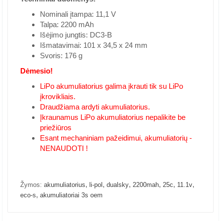
Nominali įtampa: 11,1 V
Talpa: 2200 mAh
Išėjimo jungtis: DC3-B
Išmatavimai: 101 x 34,5 x 24 mm
Svoris: 176 g
Dėmesio!
LiPo akumuliatorius galima įkrauti tik su LiPo
įkrovikliais.
Draudžiama ardyti akumuliatorius.
Įkraunamus LiPo akumuliatorius nepalikite be
priežiūros
Esant mechaniniam pažeidimui, akumuliatorių -
NENAUDOTI !
,
,
,
,
,
,
Žymos:
akumuliatorius
li-pol
dualsky
2200mah
25c
11.1v
,
eco-s
akumuliatoriai 3s oem