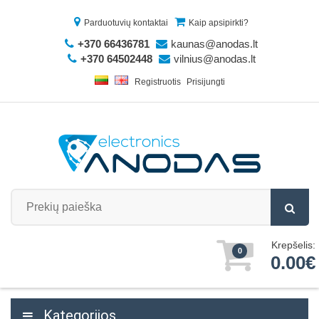
Parduotuvių kontaktai
Kaip apsipirkti?
+370 66436781
kaunas@anodas.lt
+370 64502448
vilnius@anodas.lt
Registruotis
Prisijungti
Krepšelis:
0
0.00€
Kategorijos