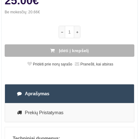
25.00€
Be mokesčių:
20.66€
Įdėti į krepšelį
Pridėti prie norų sąrašo
Pranešti, kai atsiras
Aprašymas
Prekių Pristatymas
Techniniai duomenys: