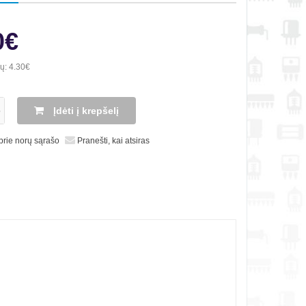
0€
ių:
4.30€
Įdėti į krepšelį
 prie norų sąrašo
Pranešti, kai atsiras