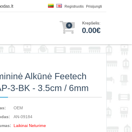
odas.lt
Registruotis
Prisijungti
Krepšelis:
0
0.00€
mininė Alkūnė Feetech
P-3-BK - 3.5cm / 6mm
as:
OEM
odas:
AN-09184
umas:
Laikinai Neturime