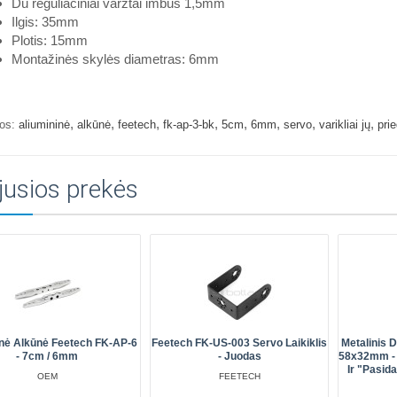
Du reguliaciniai varžtai imbus 1,5mm
Ilgis: 35mm
Plotis: 15mm
Montažinės skylės diametras: 6mm
,
,
,
,
,
,
,
,
os:
aliumininė
alkūnė
feetech
fk-ap-3-bk
5cm
6mm
servo
varikliai jų
pri
jusios prekės
inė Alkūnė Feetech FK-AP-6
Feetech FK-US-003 Servo Laikiklis
Metalinis D
- 7cm / 6mm
- Juodas
58x32mm - 
Ir "pasid
OEM
FEETECH