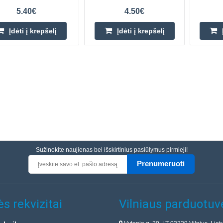
5.40€
4.50€
Įdėti į krepšelį
Įdėti į krepšelį
Sužinokite naujienas bei išskirtinius pasiūlymus pirmieji!
Prenumeruoti
s rekvizitai
Vilniaus parduotuv