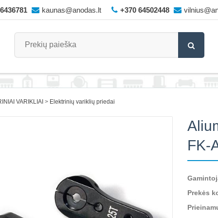
66436781
kaunas@anodas.lt
+370 64502448
vilnius@an
INIAI VARIKLIAI
Elektrinių variklių priedai
Aliu
FK-A
Gamintoj
Prekės k
Prieinam