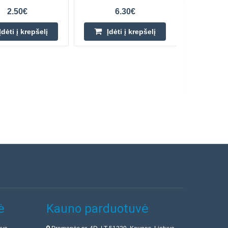
2.50€
6.30€
Įdėti į krepšelį
Įdėti į krepšelį
ė
Kauno parduotuvė