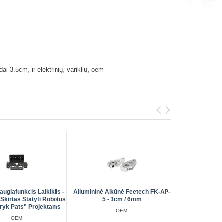
,
,
,
edai 3.5cm
ir elektrinių
variklių
oem
augiafunkcis Laikiklis -
Aliumininė Alkūnė Feetech FK-AP-
Aliuminė S
Skirtas Statyti Robotus
5 - 3cm / 6mm
AP
aryk Pats" Projektams
OEM
OEM