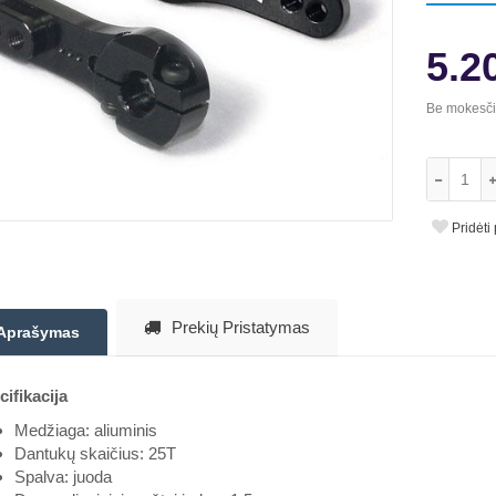
5.2
Be mokesč
Pridėti
Prekių Pristatymas
Aprašymas
ifikacija
Medžiaga: aliuminis
Dantukų skaičius: 25T
Spalva: juoda