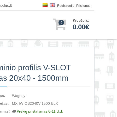
odas.lt
Registruotis
Prisijungti
Krepšelis:
0
0.00€
minio profilis V-SLOT
as 20x40 - 1500mm
as:
Wagney
odas:
MX-IW-OB2040V-1500-BLK
umas:
Prekių pristatymas 6-11 d.d.