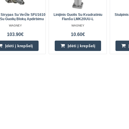
s Strypas Su Veržle SFU1610
Linijinis Guolis Su Kvadratiniu
Stulpini
u Guolių Blokų Apdirbimu
Flanšu LMK20UU-L
WAGNEY
WAGNEY
103.90€
10.60€
Įdėti į krepšelį
Įdėti į krepšelį