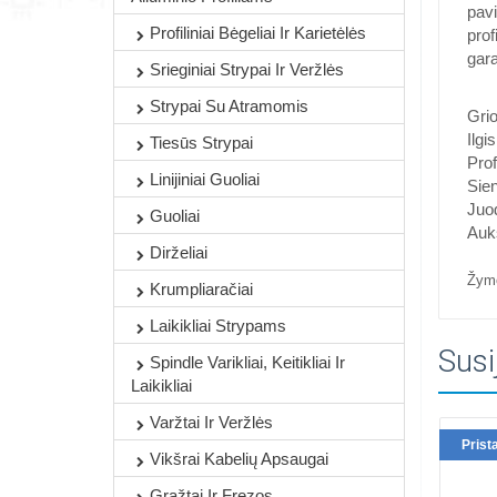
pavi
Profiliniai Bėgeliai Ir Karietėlės
prof
gara
Srieginiai Strypai Ir Veržlės
Strypai Su Atramomis
Grio
Ilgi
Tiesūs Strypai
Prof
Linijiniai Guoliai
Sien
Juo
Guoliai
Aukš
Dirželiai
Žym
Krumpliaračiai
Laikikliai Strypams
Susi
Spindle Varikliai, Keitikliai Ir
Laikikliai
Varžtai Ir Veržlės
Prist
Vikšrai Kabelių Apsaugai
Grąžtai Ir Frezos