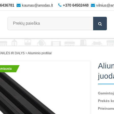
66436781
kaunas@anodas.lt
+370 64502448
vilnius@an
AKLĖS IR DALYS
Aliuminio profiliai
Aliu
miausia
juod
Gamintoj
Prekės k
Prieinam