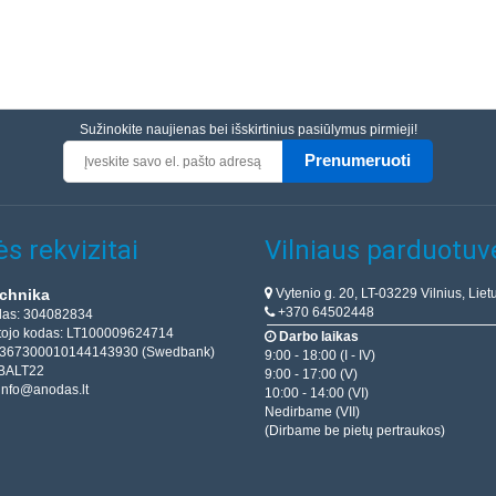
Sužinokite naujienas bei išskirtinius pasiūlymus pirmieji!
Prenumeruoti
s rekvizitai
Vilniaus parduotuv
Vytenio g. 20, LT-03229 Vilnius, Liet
chnika
+370 64502448
das: 304082834
ojo kodas: LT100009624714
Darbo laikas
T367300010144143930 (Swedbank)
9:00 - 18:00 (I - IV)
BALT22
9:00 - 17:00 (V)
info@anodas.lt
10:00 - 14:00 (VI)
Nedirbame (VII)
(Dirbame be pietų pertraukos)