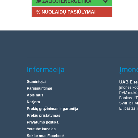
ŽALIOJI ENERGETIKA
% NUOLAIDŲ PASIŪLYMAI
Informacija
Įmonė
Gamintojai
UAB Elte
Įmonės ko
Parsisiuntimai
PVM mokėt
Apie mus
Bankas: L
Karjera
SWIFT: HA
El. paštas:
Prekių grąžinimas ir garantija
Prekių pristatymas
Privatumo politika
Youtube kanalas
Sekite mus Facebook