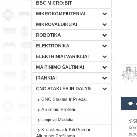
BBC MICRO:BIT
MIKROKOMPIUTERIAI
MIKROVALDIKLIAI
ROBOTIKA
ELEKTRONIKA
ELEKTRINIAI VARIKLIAI
MAITINIMO ŠALTINIAI
ĮRANKIAI
CNC STAKLĖS IR DALYS
CNC Staklės Ir Priedai
Aliuminio Profiliai
Linijiniai Moduliai
V-S
koro
Kronšteinai Ir Kiti Priedai
pard
Aliuminio Profiliams