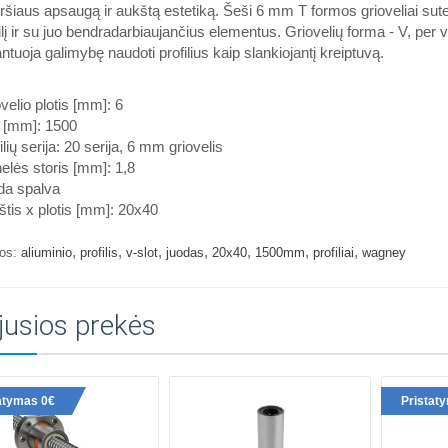
ršiaus apsaugą ir aukštą estetiką. Šeši 6 mm T formos grioveliai suteiki
ilį ir su juo bendradarbiaujančius elementus. Griovelių forma - V, per 
ntuoja galimybę naudoti profilius kaip slankiojantį kreiptuvą.
velio plotis [mm]: 6
s [mm]: 1500
ilių serija: 20 serija, 6 mm griovelis
elės storis [mm]: 1,8
da spalva
tis x plotis [mm]: 20x40
,
,
,
,
,
,
,
os:
aliuminio
profilis
v-slot
juodas
20x40
1500mm
profiliai
wagney
jusios prekės
atymas 0€
Pristat