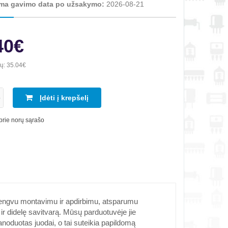
ma gavimo data po užsakymo:
2026-08-21
40€
ių:
35.04€
Įdėti į krepšelį
 prie norų sąrašo
engvu montavimu ir apdirbimu, atsparumu
ir didelę savitvarą. Mūsų parduotuvėje jie
noduotas juodai, o tai suteikia papildomą