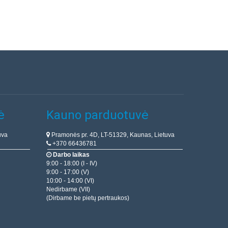
ė
Kauno parduotuvė
uva
Pramonės pr. 4D, LT-51329, Kaunas, Lietuva
+370 66436781
Darbo laikas
9:00 - 18:00 (I - IV)
9:00 - 17:00 (V)
10:00 - 14:00 (VI)
Nedirbame (VII)
(Dirbame be pietų pertraukos)