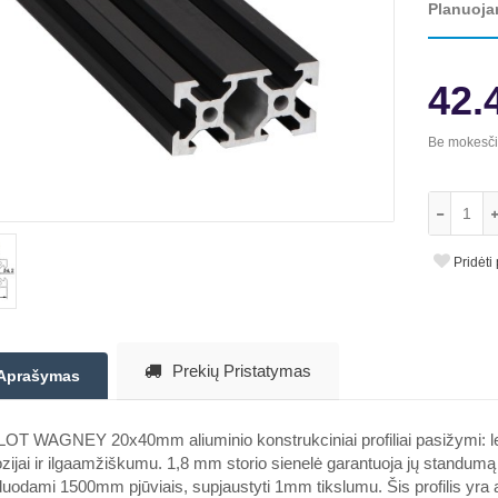
Planuoja
42.
Be mokesč
Pridėti
Prekių Pristatymas
Aprašymas
LOT WAGNEY 20x40mm aliuminio konstrukciniai profiliai pasižymi: l
zijai ir ilgaamžiškumu. 1,8 mm storio sienelė garantuoja jų standumą 
uodami 1500mm pjūviais, supjaustyti 1mm tikslumu. Šis profilis yra a