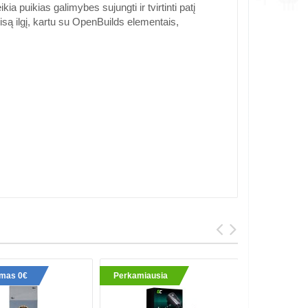
a puikias galimybes sujungti ir tvirtinti patį
visą ilgį, kartu su OpenBuilds elementais,
ymas 0€
Perkamiausia
Perkami