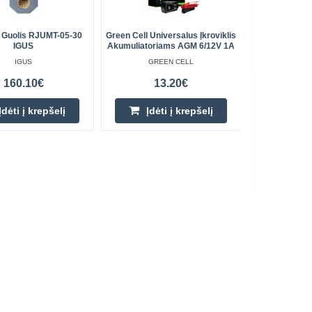
s Guolis RJUMT-05-30
Green Cell Universalus Įkroviklis
Impulsinis
IGUS
Akumuliatoriams AGM 6/12V 1A
IGUS
GREEN CELL
160.10€
13.20€
Įdėti į krepšelį
Įdėti į krepšelį