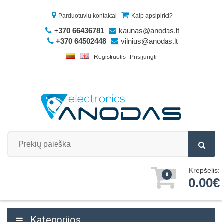
Parduotuvių kontaktai
Kaip apsipirkti?
+370 66436781
kaunas@anodas.lt
+370 64502448
vilnius@anodas.lt
Registruotis
Prisijungti
Krepšelis:
0
0.00€
Kategorijos