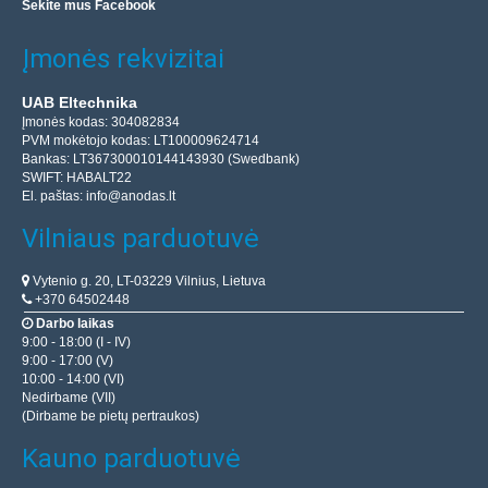
Sekite mus Facebook
Įmonės rekvizitai
UAB Eltechnika
Įmonės kodas: 304082834
PVM mokėtojo kodas: LT100009624714
Bankas: LT367300010144143930 (Swedbank)
SWIFT: HABALT22
El. paštas:
info@anodas.lt
Vilniaus parduotuvė
Vytenio g. 20, LT-03229 Vilnius, Lietuva
+370 64502448
Darbo laikas
9:00 - 18:00 (I - IV)
9:00 - 17:00 (V)
10:00 - 14:00 (VI)
Nedirbame (VII)
(Dirbame be pietų pertraukos)
Kauno parduotuvė