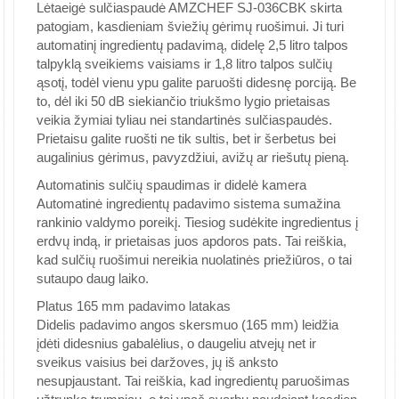
Lėtaeigė sulčiaspaudė AMZCHEF SJ-036CBK skirta
patogiam, kasdieniam šviežių gėrimų ruošimui. Ji turi
automatinį ingredientų padavimą, didelę 2,5 litro talpos
talpyklą sveikiems vaisiams ir 1,8 litro talpos sulčių
ąsotį, todėl vienu ypu galite paruošti didesnę porciją. Be
to, dėl iki 50 dB siekiančio triukšmo lygio prietaisas
veikia žymiai tyliau nei standartinės sulčiaspaudės.
Prietaisu galite ruošti ne tik sultis, bet ir šerbetus bei
augalinius gėrimus, pavyzdžiui, avižų ar riešutų pieną.
Automatinis sulčių spaudimas ir didelė kamera
Automatinė ingredientų padavimo sistema sumažina
rankinio valdymo poreikį. Tiesiog sudėkite ingredientus į
erdvų indą, ir prietaisas juos apdoros pats. Tai reiškia,
kad sulčių ruošimui nereikia nuolatinės priežiūros, o tai
sutaupo daug laiko.
Platus 165 mm padavimo latakas
Didelis padavimo angos skersmuo (165 mm) leidžia
įdėti didesnius gabalėlius, o daugeliu atvejų net ir
sveikus vaisius bei daržoves, jų iš anksto
nesupjaustant. Tai reiškia, kad ingredientų paruošimas