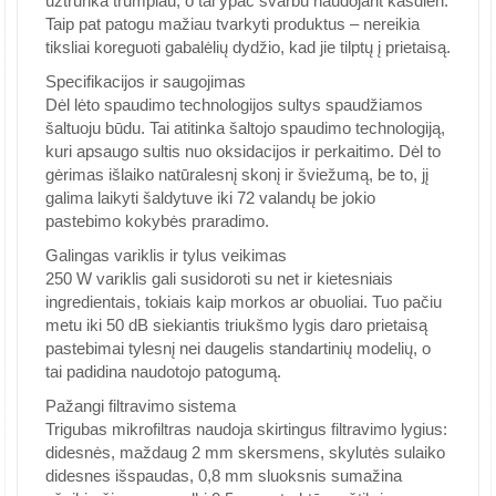
užtrunka trumpiau, o tai ypač svarbu naudojant kasdien.
Taip pat patogu mažiau tvarkyti produktus – nereikia
tiksliai koreguoti gabalėlių dydžio, kad jie tilptų į prietaisą.
Specifikacijos ir saugojimas
Dėl lėto spaudimo technologijos sultys spaudžiamos
šaltuoju būdu. Tai atitinka šaltojo spaudimo technologiją,
kuri apsaugo sultis nuo oksidacijos ir perkaitimo. Dėl to
gėrimas išlaiko natūralesnį skonį ir šviežumą, be to, jį
galima laikyti šaldytuve iki 72 valandų be jokio
pastebimo kokybės praradimo.
Galingas variklis ir tylus veikimas
250 W variklis gali susidoroti su net ir kietesniais
ingredientais, tokiais kaip morkos ar obuoliai. Tuo pačiu
metu iki 50 dB siekiantis triukšmo lygis daro prietaisą
pastebimai tylesnį nei daugelis standartinių modelių, o
tai padidina naudotojo patogumą.
Pažangi filtravimo sistema
Trigubas mikrofiltras naudoja skirtingus filtravimo lygius:
didesnės, maždaug 2 mm skersmens, skylutės sulaiko
didesnes išspaudas, 0,8 mm sluoksnis sumažina