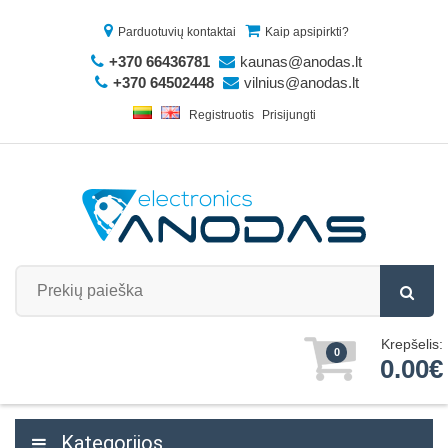
Parduotuvių kontaktai
Kaip apsipirkti?
+370 66436781
kaunas@anodas.lt
+370 64502448
vilnius@anodas.lt
Registruotis
Prisijungti
Krepšelis:
0
0.00€
Kategorijos