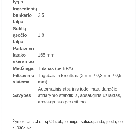
lygis
Ingredientų
bunkerio
2,5 l
talpa
Sulčių
ąsočio
1,8 l
talpa
Padavimo
latako
165 mm
skersmuo
Medžiaga
Tritanas (be BPA)
Filtravimo
Trigubas mikrofiltras (2 mm / 0,8 mm / 0,5
sistema
mm)
Automatinis atbulinis judėjimas, dangčio
Savybės
atidarymo stabdiklis, apsauginis užraktas,
apsauga nuo perkaitimo
,
,
,
,
,
Žymos:
amzchef
sj-036cbk
lėtaeigė
sulčiaspaudė
juoda
ce-
sj-036c-bk