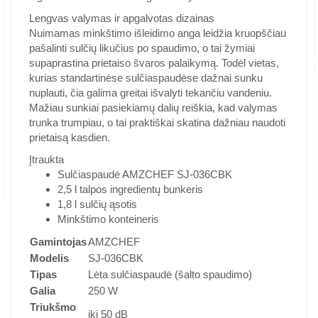
Lengvas valymas ir apgalvotas dizainas
Nuimamas minkštimo išleidimo anga leidžia kruopščiau
pašalinti sulčių likučius po spaudimo, o tai žymiai
supaprastina prietaiso švaros palaikymą. Todėl vietas,
kurias standartinėse sulčiaspaudėse dažnai sunku
nuplauti, čia galima greitai išvalyti tekančiu vandeniu.
Mažiau sunkiai pasiekiamų dalių reiškia, kad valymas
trunka trumpiau, o tai praktiškai skatina dažniau naudoti
prietaisą kasdien.
Įtraukta
Sulčiaspaudė AMZCHEF SJ-036CBK
2,5 l talpos ingredientų bunkeris
1,8 l sulčių ąsotis
Minkštimo konteineris
Gamintojas
AMZCHEF
Modelis
SJ-036CBK
Tipas
Lėta sulčiaspaudė (šalto spaudimo)
Galia
250 W
Triukšmo
iki 50 dB