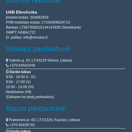
Įmonės rekvizitai
UAB Eltechnika
Įmonės kodas: 304082834
PVM mokėtojo kodas: LT100009624714
Bankas: LT367300010144143930 (Swedbank)
SWIFT: HABALT22
El. paštas:
info@anodas.lt
Vilniaus parduotuvė
Vytenio g. 20, LT-03229 Vilnius, Lietuva
+370 64502448
Darbo laikas
9:00 - 18:00 (I - IV)
9:00 - 17:00 (V)
10:00 - 14:00 (VI)
Nedirbame (VII)
(Dirbame be pietų pertraukos)
Kauno parduotuvė
Pramonės pr. 4D, LT-51329, Kaunas, Lietuva
+370 66436781
Darbo laikas