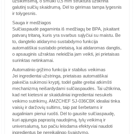
užsikimšimą, o smulki 0,5 mm struktūra užtikrina
galutinį sulčių skaidrumą. Dėl to gėrimas tampa lygesnis
ir tolygesnis.
Sauga ir medžiagos
Sulčiaspaudė pagaminta iš medžiagų be BPA, įskaitant
patvarų tritaną, kuris yra svarbus sąlyčiui su maistu. Be
to, dangtelio atidarymo sustabdymo funkcija
automatiškai sustabdo prietaisą, kai atidaromas dangtis,
o apsauginis užraktas neleidžia jam veikti, jei prietaisas
surinktas netinkamai.
Automatinio grįžimo funkcija ir stabilus veikimas
Jei ingredientai užstringa, prietaisas automatiškai
pakeičia sukimosi kryptį, todėl galite greitai atkimšti
mechanizmą neišardydami sulčiaspaudės. Tai užtikrina,
kad net kietesni ar skaiduliniai ingredientai nesukels
veikimo sutrikimų. AMZCHEF SJ-036CBK idealiai tinka
vaisių ir daržovių sultims, taip pat šerbetams ir
augaliniam pienui ruošti. Dėl to gausite sulčiaspaudę,
kuri apjungia paprastą naudojimą, tylų veikimą ir
universalumą, tuo pačiu leisdama efektyviai naudoti
ingredientus be nereikalingo švaistymo.