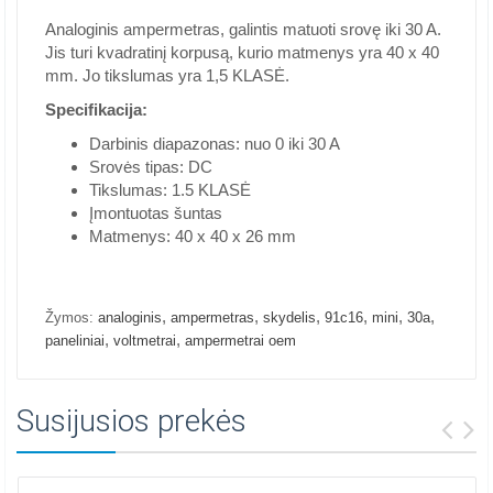
Analoginis ampermetras, galintis matuoti srovę iki 30 A.
Jis turi kvadratinį korpusą, kurio matmenys yra 40 x 40
mm. Jo tikslumas yra 1,5 KLASĖ.
Specifikacija:
Darbinis diapazonas: nuo 0 iki 30 A
Srovės tipas: DC
Tikslumas: 1.5 KLASĖ
Įmontuotas šuntas
Matmenys: 40 x 40 x 26 mm
,
,
,
,
,
,
Žymos:
analoginis
ampermetras
skydelis
91c16
mini
30a
,
,
paneliniai
voltmetrai
ampermetrai oem
Susijusios prekės