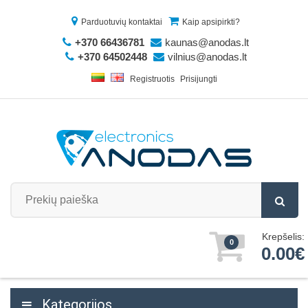
Parduotuvių kontaktai
Kaip apsipirkti?
+370 66436781
kaunas@anodas.lt
+370 64502448
vilnius@anodas.lt
Registruotis
Prisijungti
Krepšelis:
0
0.00€
Kategorijos