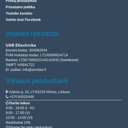
Prekių pristatymas
Privatumo politika
Youtube kanalas
Sekite mus Facebook
Įmonės rekvizitai
UAB Eltechnika
Įmonės kodas: 304082834
PVM mokėtojo kodas: LT100009624714
Bankas: LT367300010144143930 (Swedbank)
SWIFT: HABALT22
El. paštas:
info@anodas.lt
Vilniaus parduotuvė
Vytenio g. 20, LT-03229 Vilnius, Lietuva
+370 64502448
Darbo laikas
9:00 - 18:00 (I - IV)
9:00 - 17:00 (V)
10:00 - 14:00 (VI)
Nedirbame (VII)
(Dirbame be pietų pertraukos)