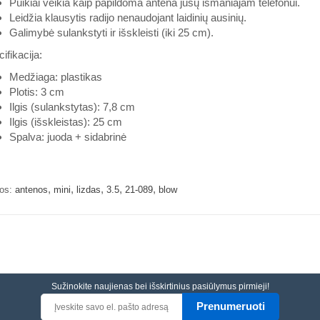
Puikiai veikia kaip papildoma antena jūsų išmaniajam telefonui.
Leidžia klausytis radijo nenaudojant laidinių ausinių.
Galimybė sulankstyti ir išskleisti (iki 25 cm).
ifikacija:
Medžiaga: plastikas
Plotis: 3 cm
Ilgis (sulankstytas): 7,8 cm
Ilgis (išskleistas): 25 cm
Spalva: juoda + sidabrinė
,
,
,
,
,
os:
antenos
mini
lizdas
3.5
21-089
blow
Sužinokite naujienas bei išskirtinius pasiūlymus pirmieji!
Prenumeruoti