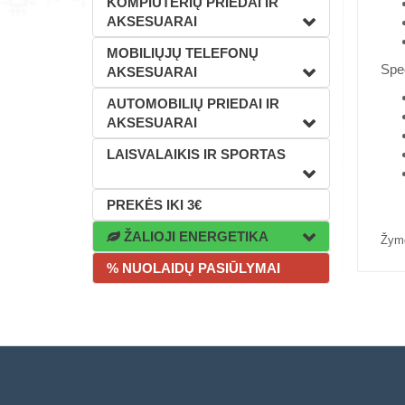
KOMPIUTERIŲ PRIEDAI IR
AKSESUARAI
MOBILIŲJŲ TELEFONŲ
Spec
AKSESUARAI
AUTOMOBILIŲ PRIEDAI IR
AKSESUARAI
LAISVALAIKIS IR SPORTAS
PREKĖS IKI 3€
ŽALIOJI ENERGETIKA
Žym
% NUOLAIDŲ PASIŪLYMAI