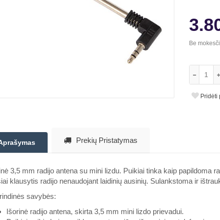
3.8
Be mokesč
Pridėti
Prekių Pristatymas
Aprašymas
inė 3,5 mm radijo antena su mini lizdu. Puikiai tinka kaip papildoma ra
iai klausytis radijo nenaudojant laidinių ausinių. Sulankstoma ir išt
rindinės savybės:
Išorinė radijo antena, skirta 3,5 mm mini lizdo prievadui.