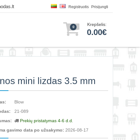
odas.lt
Registruotis
Prisijungti
Krepšelis:
0
0.00€
nos mini lizdas 3.5 mm
as:
Blow
odas:
21-089
umas:
Prekių pristatymas 4-6 d.d.
ma gavimo data po užsakymo:
2026-08-17