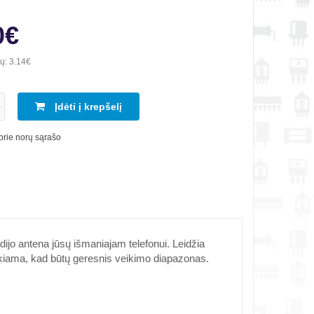
0€
ių:
3.14€
Įdėti į krepšelį
 prie norų sąrašo
dijo antena jūsų išmaniajam telefonui. Leidžia
raukiama, kad būtų geresnis veikimo diapazonas.