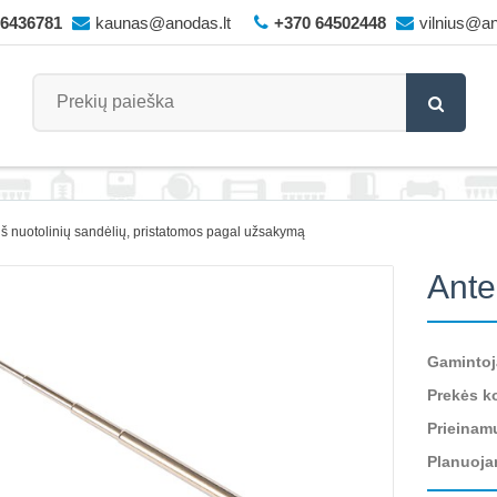
66436781
kaunas@anodas.lt
+370 64502448
vilnius@an
iš nuotolinių sandėlių, pristatomos pagal užsakymą
Ante
Gamintoj
Prekės k
Prieinam
Planuoja