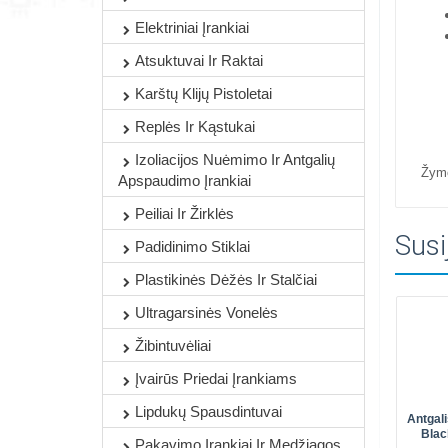
Elektriniai Įrankiai
Atsuktuvai Ir Raktai
Karštų Klijų Pistoletai
Replės Ir Kąstukai
Izoliacijos Nuėmimo Ir Antgalių
Žym
Apspaudimo Įrankiai
Peiliai Ir Žirklės
Susi
Padidinimo Stiklai
Plastikinės Dėžės Ir Stalčiai
Ultragarsinės Vonelės
Žibintuvėliai
Įvairūs Priedai Įrankiams
Lipdukų Spausdintuvai
Antgali
Blac
Pakavimo Įrankiai Ir Medžiagos