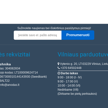
Sužinokite naujienas bei išskirtinius pasiūlymus pirmieji!
Prenumeruoti
s rekvizitai
Vilniaus parduotuv
Vytenio g. 20, LT-03229 Vilnius, Liet
chnika
+370 64502448
das: 304082834
ojo kodas: LT100009624714
Darbo laikas
T367300010144143930 (Swedbank)
9:00 - 18:00 (I - IV)
BALT22
9:00 - 17:00 (V)
info@anodas.lt
10:00 - 14:00 (VI)
Nedirbame (VII)
(Dirbame be pietų pertraukos)