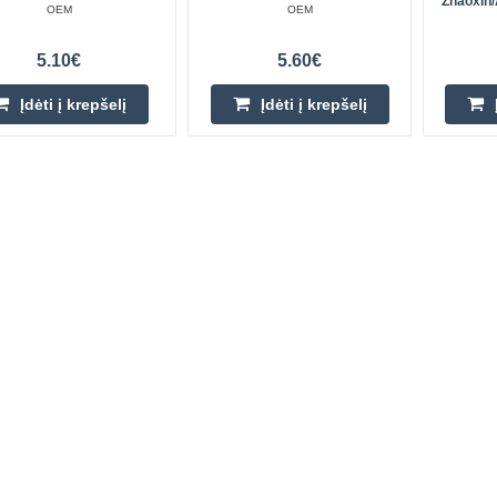
Zhaoxin
OEM
OEM
5.10€
5.60€
Įdėti į krepšelį
Įdėti į krepšelį