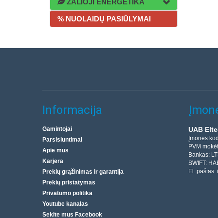
ŽALIOJI ENERGETIKA
% NUOLAIDŲ PASIŪLYMAI
Informacija
Įmonė
Gamintojai
UAB Elte
Įmonės ko
Parsisiuntimai
PVM mokėt
Apie mus
Bankas: L
Karjera
SWIFT: HA
El. paštas:
Prekių grąžinimas ir garantija
Prekių pristatymas
Privatumo politika
Youtube kanalas
Sekite mus Facebook