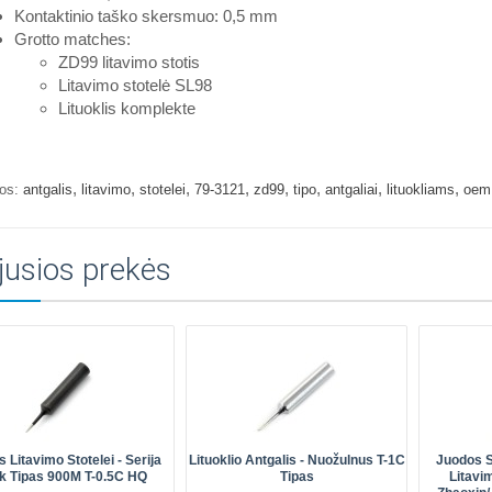
Kontaktinio taško skersmuo: 0,5 mm
Grotto matches:
ZD99 litavimo stotis
Litavimo stotelė SL98
Lituoklis komplekte
,
,
,
,
,
,
,
,
os:
antgalis
litavimo
stotelei
79-3121
zd99
tipo
antgaliai
lituokliams
oem
jusios prekės
s Litavimo Stotelei - Serija
Lituoklio Antgalis - Nuožulnus T-1C
Juodos S
k Tipas 900M T-0.5C HQ
Tipas
Litavi