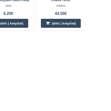
/Aoyue/PT/WEP/Yihua
Pine64 TIPK2
OEM
PINE64
6.20€
44.50€
Įdėti į krepšelį
Įdėti į krepšelį