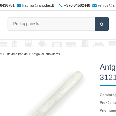
66436781
kaunas@anodas.lt
+370 64502448
vilnius@an
AI
Litavimo įrankiai
Antgaliai lituokliams
Antga
3121
Gamintoj
Prekės k
Prieinam