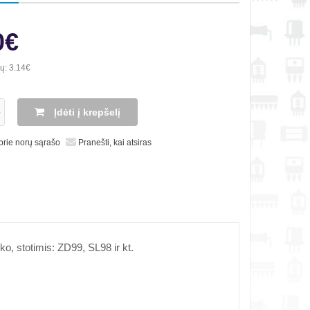
0€
ių:
3.14€
Įdėti į krepšelį
 prie norų sąrašo
Pranešti, kai atsiras
 ko, stotimis: ZD99, SL98 ir kt.