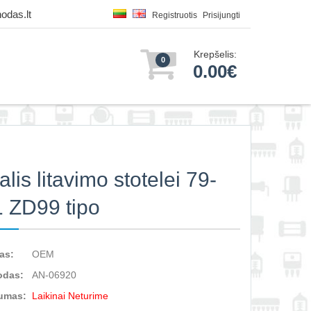
odas.lt
Registruotis
Prisijungti
Krepšelis:
0
0.00€
lis litavimo stotelei 79-
 ZD99 tipo
as:
OEM
odas:
AN-06920
umas:
Laikinai Neturime