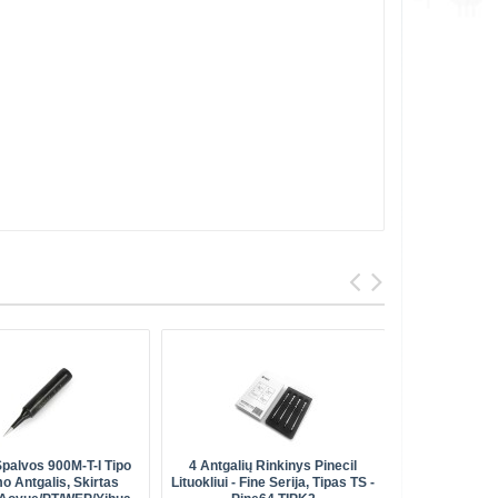
palvos 900M-T-I Tipo
4 Antgalių Rinkinys Pinecil
Litavimo
mo Antgalis, Skirtas
Lituokliui - Fine Serija, Tipas TS -