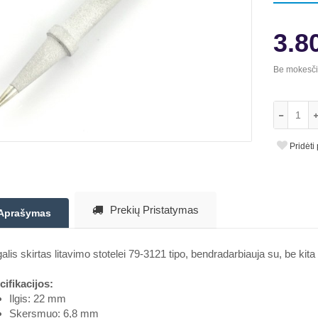
3.8
Be mokesč
Pridėti
Prekių Pristatymas
Aprašymas
alis skirtas litavimo stotelei 79-3121 tipo, bendradarbiauja su, be kita
ifikacijos:
Ilgis: 22 mm
Skersmuo: 6,8 mm