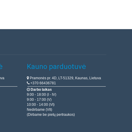
ė
Kauno parduotuvė
uva
Pramonės pr. 4D, LT-51329, Kaunas, Lietuva
+370 66436781
Darbo laikas
9:00 - 18:00 (I - IV)
9:00 - 17:00 (V)
10:00 - 14:00 (VI)
Nedirbame (VII)
(Dirbame be pietų pertraukos)