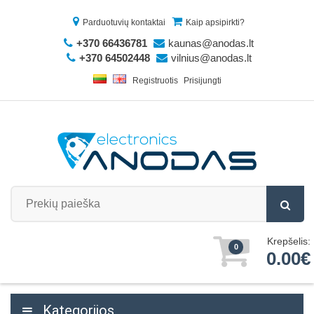
Parduotuvių kontaktai
Kaip apsipirkti?
+370 66436781
kaunas@anodas.lt
+370 64502448
vilnius@anodas.lt
Registruotis
Prisijungti
Krepšelis:
0
0.00€
Kategorijos