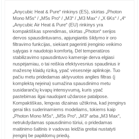
„Anycubic Heat & Pure“ rinkinys (ES), skirtas „Photon
Mono M5s“ / „M5s Pro“ / „M3“ / „M3 Max“ / „X 6Ks“ / „4“
„Anycubic Air Heat & Pure“ (EU) rinkinys yra
kompaktiškas sprendimas, skirtas „Photon“ serijos
dervos spausdintuvams, apjungiantis šildymo ir oro
filtravimo funkcijas, siekiant pagerinti įrenginio veikimo
sąlygas ir naudotojo komfortą. Dėl temperatūros
stabilizavimo spausdintuvo kameroje derva elgiasi
nuspėjamiau, o tai reiškia efektyvesnius spaudinius ir
mažesnę klaidų riziką, ypač vėsesnėje aplinkoje. Tuo
pačiu metu pridedamas aktyvuotos anglies filtras (į
komplektą neįeina) sumažina spausdinimo metu
susidarančių kvapų intensyvumą, kuris ypač
pastebimas ilgai naudojant uždarose patalpose.
Kompaktiškas, lengvas dizainas užtikrina, kad įrenginys
gerai tiks suderinamiems modeliams, tokiems kaip
„Photon Mono M5s“, „M5s Pro“, „M3“ arba „M3 Max“,
netrukdydamas spausdinimo tūriui, o pridedamas
maitinimo šaltinis ir vadovas leidžia greitai nustatyti
įrenginį be papildomų priedų.