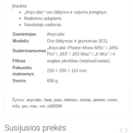
Įtraukta
„Anycubic“ oro šildymo ir valymo įrenginys
Maitinimo adapteris
Naudotojo vadovas
Gamintojas
Anycubic
Modelis
Oro šildymas ir grynumas (ES)
„Anycubic Photon Mono M5s“ / „M5s
Suderinamumas
Pro“ / „M3“ / „M3 Max“ / „X 6Ks“ / 4
Filtras
anglies pluoštas (neįskaičiuotas)
Pakuotės
230 × 205 × 110 mm
matmenys
Svoris
658 g
,
,
,
,
,
,
,
Žymos:
anycubic
heat
pure
rinkinys
skirtas
photon
mono
,
,
,
,
m5s
pro
max
vnt
s020208
Susijusios prekės