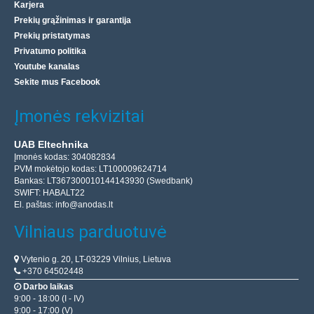
Karjera
Prekių grąžinimas ir garantija
Prekių pristatymas
Privatumo politika
Youtube kanalas
Sekite mus Facebook
Įmonės rekvizitai
UAB Eltechnika
Įmonės kodas: 304082834
PVM mokėtojo kodas: LT100009624714
Bankas: LT367300010144143930 (Swedbank)
SWIFT: HABALT22
El. paštas:
info@anodas.lt
Vilniaus parduotuvė
Vytenio g. 20, LT-03229 Vilnius, Lietuva
+370 64502448
Darbo laikas
9:00 - 18:00 (I - IV)
9:00 - 17:00 (V)