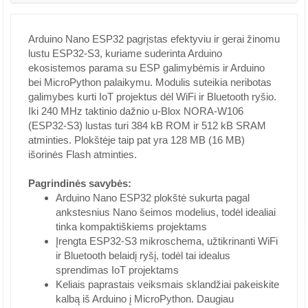
Arduino Nano ESP32 pagrįstas efektyviu ir gerai žinomu
lustu ESP32-S3, kuriame suderinta Arduino
ekosistemos parama su ESP galimybėmis ir Arduino
bei MicroPython palaikymu. Modulis suteikia neribotas
galimybes kurti IoT projektus dėl WiFi ir Bluetooth ryšio.
Iki 240 MHz taktinio dažnio u-Blox NORA-W106
(ESP32-S3) lustas turi 384 kB ROM ir 512 kB SRAM
atminties. Plokštėje taip pat yra 128 MB (16 MB)
išorinės Flash atminties.
Pagrindinės savybės:
Arduino Nano ESP32 plokštė sukurta pagal
ankstesnius Nano šeimos modelius, todėl idealiai
tinka kompaktiškiems projektams
Įrengta ESP32-S3 mikroschema, užtikrinanti WiFi
ir Bluetooth belaidį ryšį, todėl tai idealus
sprendimas IoT projektams
Keliais paprastais veiksmais sklandžiai pakeiskite
kalbą iš Arduino į MicroPython. Daugiau