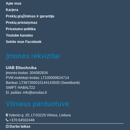
Apie mus
Karjera
Prekių grąžinimas ir garantija
Prekių pristatymas
Privatumo politika
Youtube kanalas
Sekite mus Facebook
Įmonės rekvizitai
UAB Eltechnika
Įmonės kodas: 304082834
PVM mokėtojo kodas: LT100009624714
Bankas: LT367300010144143930 (Swedbank)
SWIFT: HABALT22
El. paštas:
info@anodas.lt
Vilniaus parduotuvė
Vytenio g. 20, LT-03229 Vilnius, Lietuva
+370 64502448
Darbo laikas