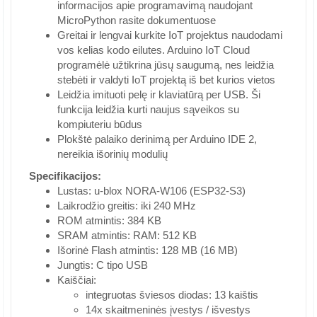
informacijos apie programavimą naudojant
MicroPython rasite dokumentuose
Greitai ir lengvai kurkite IoT projektus naudodami
vos kelias kodo eilutes. Arduino IoT Cloud
programėlė užtikrina jūsų saugumą, nes leidžia
stebėti ir valdyti IoT projektą iš bet kurios vietos
Leidžia imituoti pelę ir klaviatūrą per USB. Ši
funkcija leidžia kurti naujus sąveikos su
kompiuteriu būdus
Plokštė palaiko derinimą per Arduino IDE 2,
nereikia išorinių modulių
Specifikacijos:
Lustas: u-blox NORA-W106 (ESP32-S3)
Laikrodžio greitis: iki 240 MHz
ROM atmintis: 384 KB
SRAM atmintis: RAM: 512 KB
Išorinė Flash atmintis: 128 MB (16 MB)
Jungtis: C tipo USB
Kaiščiai:
integruotas šviesos diodas: 13 kaištis
14x skaitmeninės įvestys / išvestys