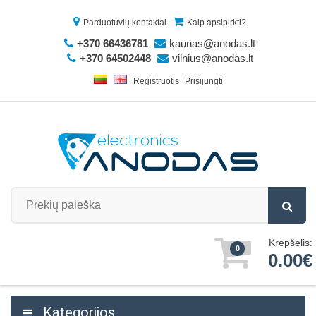
Parduotuvių kontaktai
Kaip apsipirkti?
+370 66436781
kaunas@anodas.lt
+370 64502448
vilnius@anodas.lt
Registruotis
Prisijungti
Krepšelis:
0
0.00€
Kategorijos