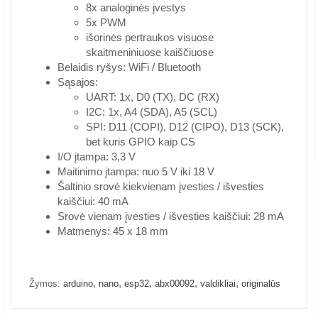
8x analoginės įvestys
5x PWM
išorinės pertraukos visuose
skaitmeniniuose kaiščiuose
Belaidis ryšys: WiFi / Bluetooth
Sąsajos:
UART: 1x, D0 (TX), DC (RX)
I2C: 1x, A4 (SDA), A5 (SCL)
SPI: D11 (COPI), D12 (CIPO), D13 (SCK),
bet kuris GPIO kaip CS
I/O įtampa: 3,3 V
Maitinimo įtampa: nuo 5 V iki 18 V
Šaltinio srovė kiekvienam įvesties / išvesties
kaiščiui: 40 mA
Srovė vienam įvesties / išvesties kaiščiui: 28 mA
Matmenys: 45 x 18 mm
,
,
,
,
,
Žymos:
arduino
nano
esp32
abx00092
valdikliai
originalūs