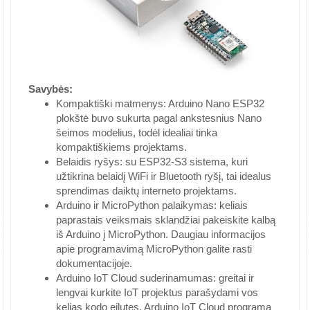
Savybės:
Kompaktiški matmenys: Arduino Nano ESP32
plokštė buvo sukurta pagal ankstesnius Nano
šeimos modelius, todėl idealiai tinka
kompaktiškiems projektams.
Belaidis ryšys: su ESP32-S3 sistema, kuri
užtikrina belaidį WiFi ir Bluetooth ryšį, tai idealus
sprendimas daiktų interneto projektams.
Arduino ir MicroPython palaikymas: keliais
paprastais veiksmais sklandžiai pakeiskite kalbą
iš Arduino į MicroPython. Daugiau informacijos
apie programavimą MicroPython galite rasti
dokumentacijoje.
Arduino IoT Cloud suderinamumas: greitai ir
lengvai kurkite IoT projektus parašydami vos
kelias kodo eilutes. Arduino IoT Cloud programa