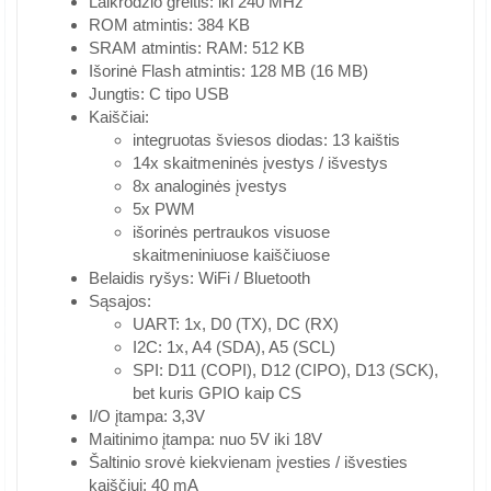
Laikrodžio greitis: iki 240 MHz
ROM atmintis: 384 KB
SRAM atmintis: RAM: 512 KB
Išorinė Flash atmintis: 128 MB (16 MB)
Jungtis: C tipo USB
Kaiščiai:
integruotas šviesos diodas: 13 kaištis
14x skaitmeninės įvestys / išvestys
8x analoginės įvestys
5x PWM
išorinės pertraukos visuose
skaitmeniniuose kaiščiuose
Belaidis ryšys: WiFi / Bluetooth
Sąsajos:
UART: 1x, D0 (TX), DC (RX)
I2C: 1x, A4 (SDA), A5 (SCL)
SPI: D11 (COPI), D12 (CIPO), D13 (SCK),
bet kuris GPIO kaip CS
I/O įtampa: 3,3V
Maitinimo įtampa: nuo 5V iki 18V
Šaltinio srovė kiekvienam įvesties / išvesties
kaiščiui: 40 mA