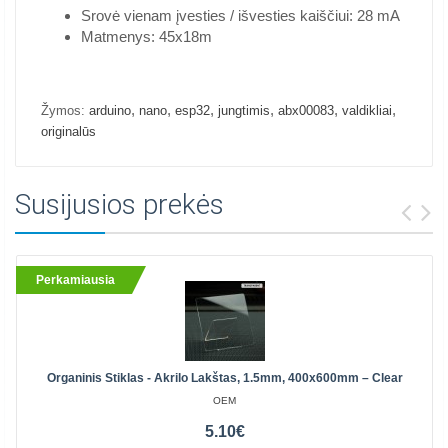
Srovė vienam įvesties / išvesties kaiščiui: 28 mA
Matmenys: 45x18m
,
,
,
,
,
,
Žymos:
arduino
nano
esp32
jungtimis
abx00083
valdikliai
originalūs
Susijusios prekės
Perkamiausia
Organinis Stiklas - Akrilo Lakštas, 1.5mm, 400x600mm – Clear
OEM
5.10€