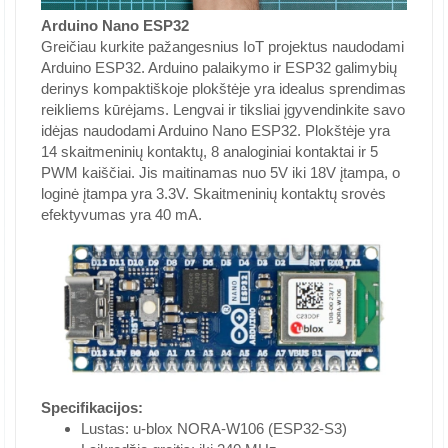
Arduino Nano ESP32
Greičiau kurkite pažangesnius IoT projektus naudodami
Arduino ESP32. Arduino palaikymo ir ESP32 galimybių
derinys kompaktiškoje plokštėje yra idealus sprendimas
reikliems kūrėjams. Lengvai ir tiksliai įgyvendinkite savo
idėjas naudodami Arduino Nano ESP32. Plokštėje yra
14 skaitmeninių kontaktų, 8 analoginiai kontaktai ir 5
PWM kaiščiai. Jis maitinamas nuo 5V iki 18V įtampa, o
loginė įtampa yra 3.3V. Skaitmeninių kontaktų srovės
efektyvumas yra 40 mA.
Specifikacijos:
Lustas: u-blox NORA-W106 (ESP32-S3)