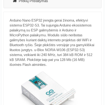
Prekių Pristatymas
Arduino Nano ESP32 įrengta gerai žinoma, efektyvi
sistema ESP32-S3. Tai sujungia Arduino ekosistemos
palaikymą su ESP galimybėmis ir Arduino ir
MicroPython palaikymu. Modulis siūlo neribotas
galimybes kuriant daiktų interneto projektus dėl WiFi ir
Bluetooth ryšio. Šioje plokštės versijoje yra gamykliškai
lituotos jungtys. u-Blox NORA-W106 (ESP32-S3)
sistema, veikianti iki 240 MHz, turi 384 kB ROM ir 512
kB SRAM. Plokštėje taip pat yra 128 Mb (16 MB)
išorinės Flash atminties.