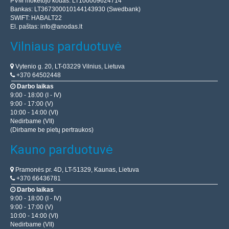
PVM mokėtojo kodas: LT100009624714
Bankas: LT367300010144143930 (Swedbank)
SWIFT: HABALT22
El. paštas:
info@anodas.lt
Vilniaus parduotuvė
Vytenio g. 20, LT-03229 Vilnius, Lietuva
+370 64502448
Darbo laikas
9:00 - 18:00 (I - IV)
9:00 - 17:00 (V)
10:00 - 14:00 (VI)
Nedirbame (VII)
(Dirbame be pietų pertraukos)
Kauno parduotuvė
Pramonės pr. 4D, LT-51329, Kaunas, Lietuva
+370 66436781
Darbo laikas
9:00 - 18:00 (I - IV)
9:00 - 17:00 (V)
10:00 - 14:00 (VI)
Nedirbame (VII)