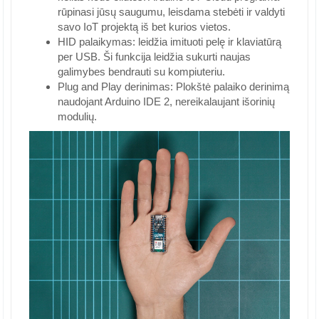
rūpinasi jūsų saugumu, leisdama stebėti ir valdyti
savo IoT projektą iš bet kurios vietos.
HID palaikymas: leidžia imituoti pelę ir klaviatūrą
per USB. Ši funkcija leidžia sukurti naujas
galimybes bendrauti su kompiuteriu.
Plug and Play derinimas: Plokštė palaiko derinimą
naudojant Arduino IDE 2, nereikalaujant išorinių
modulių.