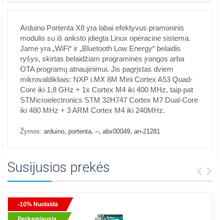
Arduino Portenta X8 yra labai efektyvus pramoninis
modulis su iš anksto įdiegta Linux operacine sistema.
Jame yra „WiFi“ ir „Bluetooth Low Energy“ belaidis
ryšys, skirtas belaidžiam programinės įrangos arba
OTA programų atnaujinimui. Jis pagrįstas dviem
mikrovaldikliais: NXP i.MX 8M Mini Cortex A53 Quad-
Core iki 1,8 GHz + 1x Cortex M4 iki 400 MHz, taip pat
STMicroelectronics STM 32H747 Cortex M7 Dual-Core
iki 480 MHz + 3 ARM Cortex M4 iki 240MHz.
,
,
,
,
Žymos:
arduino
portenta
–
abx00049
an-21281
Susijusios prekės
-10% Nuolaida
Perkamiausia