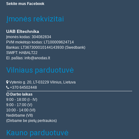
Sekite mus Facebook
Įmonės rekvizitai
UAB Eltechnika
Įmonės kodas: 304082834
PVM mokėtojo kodas: LT100009624714
Bankas: LT367300010144143930 (Swedbank)
SWIFT: HABALT22
El. paštas:
info@anodas.lt
Vilniaus parduotuvė
Vytenio g. 20, LT-03229 Vilnius, Lietuva
+370 64502448
Darbo laikas
9:00 - 18:00 (I - IV)
9:00 - 17:00 (V)
10:00 - 14:00 (VI)
Nedirbame (VII)
(Dirbame be pietų pertraukos)
Kauno parduotuvė