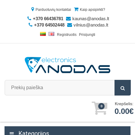
Parduotuvių kontaktai
Kaip apsipirkti?
+370 66436781
kaunas@anodas.lt
+370 64502448
vilnius@anodas.lt
Registruotis
Prisijungti
Krepšelis:
0
0.00€
Kategorijos