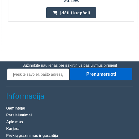
26.19€
Įdėti į krepšelį
Sužinokite naujienas bei išskirtinius pasiūlymus pirmieji!
Prenumeruoti
Informacija
Gamintojai
Parsisiuntimai
Apie mus
Karjera
Prekių grąžinimas ir garantija