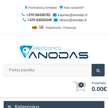
Parduotuvių kontaktai
Kaip apsipirkti?
+370 66436781
kaunas@anodas.lt
+370 64502448
vilnius@anodas.lt
Registruotis
Prisijungti
Krepšelis:
0
0.00€
Kategorijos