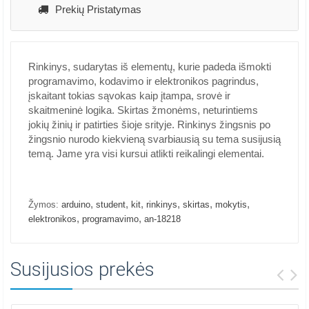
Prekių Pristatymas
Rinkinys, sudarytas iš elementų, kurie padeda išmokti
programavimo, kodavimo ir elektronikos pagrindus,
įskaitant tokias sąvokas kaip įtampa, srovė ir
skaitmeninė logika. Skirtas žmonėms, neturintiems
jokių žinių ir patirties šioje srityje. Rinkinys žingsnis po
žingsnio nurodo kiekvieną svarbiausią su tema susijusią
temą. Jame yra visi kursui atlikti reikalingi elementai.
,
,
,
,
,
,
Žymos:
arduino
student
kit
rinkinys
skirtas
mokytis
,
,
elektronikos
programavimo
an-18218
Susijusios prekės