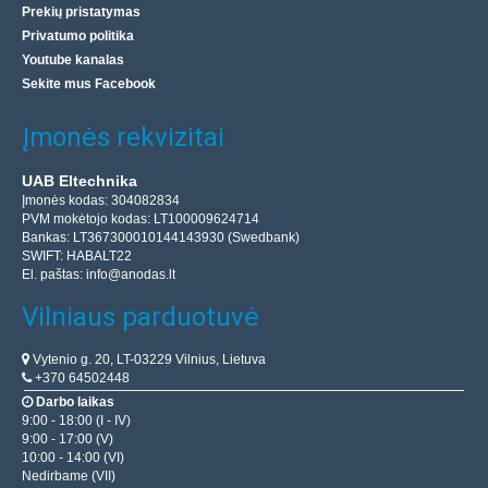
Prekių pristatymas
Privatumo politika
Youtube kanalas
Sekite mus Facebook
Įmonės rekvizitai
UAB Eltechnika
Įmonės kodas: 304082834
PVM mokėtojo kodas: LT100009624714
Bankas: LT367300010144143930 (Swedbank)
SWIFT: HABALT22
El. paštas:
info@anodas.lt
Vilniaus parduotuvė
Vytenio g. 20, LT-03229 Vilnius, Lietuva
+370 64502448
Darbo laikas
9:00 - 18:00 (I - IV)
9:00 - 17:00 (V)
10:00 - 14:00 (VI)
Nedirbame (VII)