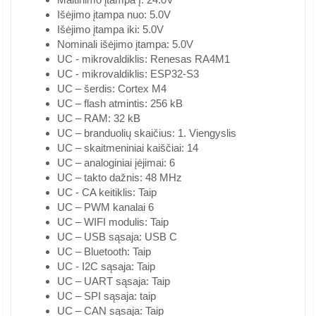
Išėjimo įtampa nuo: 5.0V
Išėjimo įtampa iki: 5.0V
Nominali išėjimo įtampa: 5.0V
UC - mikrovaldiklis: Renesas RA4M1
UC - mikrovaldiklis: ESP32-S3
UC – šerdis: Cortex M4
UC – flash atmintis: 256 kB
UC – RAM: 32 kB
UC – branduolių skaičius: 1. Viengyslis
UC – skaitmeniniai kaiščiai: 14
UC – analoginiai įėjimai: 6
UC – takto dažnis: 48 MHz
UC - CA keitiklis: Taip
UC – PWM kanalai 6
UC – WIFI modulis: Taip
UC – USB sąsaja: USB C
UC – Bluetooth: Taip
UC - I2C sąsaja: Taip
UC – UART sąsaja: Taip
UC – SPI sąsaja: taip
UC – CAN sąsaja: Taip