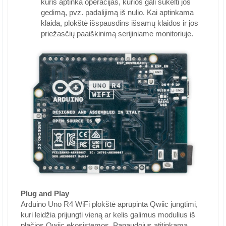
kuris aptinka operacijas, kurios gali sukelti jos
gedimą, pvz. padalijimą iš nulio. Kai aptinkama
klaida, plokštė išspausdins išsamų klaidos ir jos
priežasčių paaiškinimą serijiniame monitoriuje.
Plug and Play
Arduino Uno R4 WiFi plokštė aprūpinta Qwiic jungtimi,
kuri leidžia prijungti vieną ar kelis galimus modulius iš
plačios Qwiic ekosistemos. Panaudojus atitinkamą