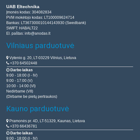
UAB Eltechnika
Įmonės kodas: 304082834
PVM mokėtojo kodas: LT100009624714
Bankas: LT367300010144143930 (Swedbank)
SWIFT: HABALT22
El. paštas:
info@anodas.lt
Vilniaus parduotuvė
Vytenio g. 20, LT-03229 Vilnius, Lietuva
+370 64502448
Darbo laikas
9:00 - 18:00 (I - IV)
9:00 - 17:00 (V)
10:00 - 14:00 (VI)
Nedirbame (VII)
(Dirbame be pietų pertraukos)
Kauno parduotuvė
Pramonės pr. 4D, LT-51329, Kaunas, Lietuva
+370 66436781
Darbo laikas
9:00 - 18:00 (I - IV)