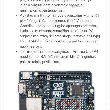
leidžia sukurti įdomią vartotojo sąsają su
minimaliomis pastangomis.
Aukštas maitinimo įtampos diapazonas – Uno R4
plokštės gali būti maitinamos iki 24 V įtampa.
Grandinė aprūpinta daugybe apsaugos priemonių,
kurios iki minimumo sumažina plokštės ar PC
sugadinimo riziką dėl neteisingo vartotojo prijungtų
laidų. RA4M1 mikrovaldiklis taip pat turi apsaugą
nuo viršsrovių.
Talpinio prisilietimo palaikymas – Arduino Uno R4
naudojamas RA4M1 mikrovaldiklis iš prigimties
palaiko talpinį prisilietimą.