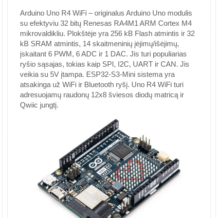
Arduino Uno R4 WiFi – originalus Arduino Uno modulis
su efektyviu 32 bitų Renesas RA4M1 ARM Cortex M4
mikrovaldikliu. Plokštėje yra 256 kB Flash atmintis ir 32
kB SRAM atmintis, 14 skaitmeninių įėjimų/išėjimų,
įskaitant 6 PWM, 6 ADC ir 1 DAC. Jis turi populiarias
ryšio sąsajas, tokias kaip SPI, I2C, UART ir CAN. Jis
veikia su 5V įtampa. ESP32-S3-Mini sistema yra
atsakinga už WiFi ir Bluetooth ryšį. Uno R4 WiFi turi
adresuojamų raudonų 12x8 šviesos diodų matricą ir
Qwiic jungtį.