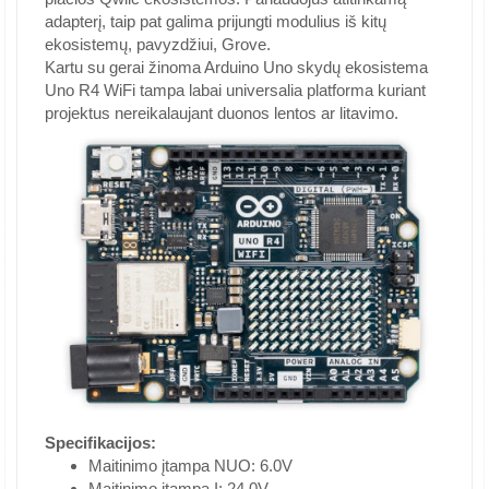
adapterį, taip pat galima prijungti modulius iš kitų
ekosistemų, pavyzdžiui, Grove.
Kartu su gerai žinoma Arduino Uno skydų ekosistema
Uno R4 WiFi tampa labai universalia platforma kuriant
projektus nereikalaujant duonos lentos ar litavimo.
Specifikacijos:
Maitinimo įtampa NUO: 6.0V
Maitinimo įtampa Į: 24.0V