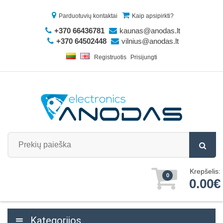
Parduotuvių kontaktai
Kaip apsipirkti?
+370 66436781
kaunas@anodas.lt
+370 64502448
vilnius@anodas.lt
Registruotis
Prisijungti
Krepšelis:
0
0.00€
Kategorijos