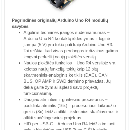
Pagrindinės originalių Arduino Uno R4 modulių
savybės
Atgalinis techninės įrangos suderinamumas –
Arduino Uno R4 kontaktų išdėstymas ir loginė
įtampa (5 V) yra tokia pati kaip Arduino Uno R3.
Tai reiškia, kad visas perdangas ir dizainus galima
lengvai perkelti į naują plokštės versiją.
Naujos plokštės funkcijos – Uno R4 versijoje yra
keletas naujų funkcijų, tokių kaip 12 bitų
skaitmeninis-analoginis keitiklis (DAC), CAN
BUS, OP AMP ir SWD derinimo prievadas. Jų
dėka galite žymiai išplėsti savo projektų
funkcionalumą.
Daugiau atminties ir greitesnis procesorius –
padidinta atmintis (16x) ir procesoriaus laikrodžio
greitis (3x) leidžia atlikti tikslesnius skaičiavimus ir
atlikti sudėtingesnius projektus.
HID per USB-C – Arduino Uno R4 leidžia imituoti
pelę ir klaviatūrą per USB Type-C Ši funkcija