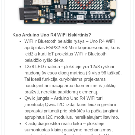
Kuo Arduino Uno R4 WiFi išskirtinis?
WiFi ir Bluetooth belaidis ryšys – Uno R4 WiFi
aprūpintas ESP32-S3-Mini koprocesoriumi, kuris
leidžia kurti IoT projektus WiFi ir Bluetooth
belaidžio ryšio dėka.
12x8 LED matrica - plokštėje yra 12x8 ryškiai
raudonų šviesos diodų matrica (iš viso 96 taškai).
Tai ideali funkcija kūrybiniams projektams
naudojant animaciją arba duomenims iš jutiklių
braižyti, nereikia papildomų elementų.
Qwiic jungtis – Arduino Uno R4 WiFi turi
įmontuotą Qwiic I2C lizdą, kuris leidžia greitai ir
paprastai prijungti prie plokštės ta pačia jungtimi
aprūpintus I2C modulius, nereikalaujant litavimo.
Klaidų diagnostika realiu laiku – plokštėje
sumontuotas klaidų gaudymo mechanizmas,