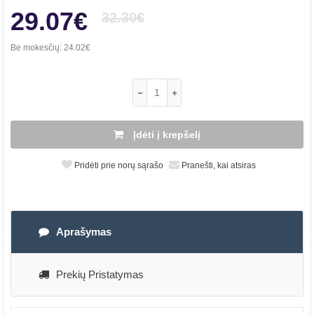
29.07€
32.30€
Be mokesčių:
24.02€
Įdėti į krepšelį
Pridėti prie norų sąrašo
Pranešti, kai atsiras
Aprašymas
Prekių Pristatymas