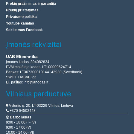
Prekių grąžinimas ir garantija
Prekių pristatymas
Privatumo politika
Youtube kanalas
Sekite mus Facebook
Įmonės rekvizitai
UAB Eltechnika
Įmonės kodas: 304082834
PVM mokėtojo kodas: LT100009624714
Bankas: LT367300010144143930 (Swedbank)
SWIFT: HABALT22
El. paštas:
info@anodas.lt
Vilniaus parduotuvė
Vytenio g. 20, LT-03229 Vilnius, Lietuva
+370 64502448
Darbo laikas
9:00 - 18:00 (I - IV)
9:00 - 17:00 (V)
10:00 - 14:00 (VI)