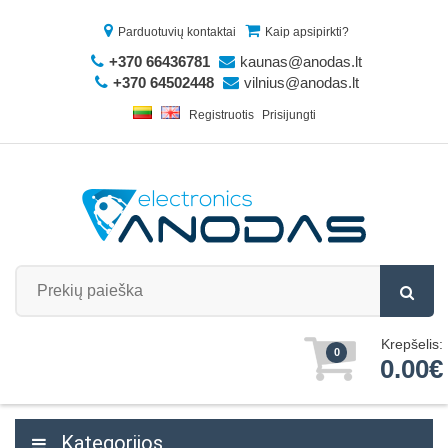
Parduotuvių kontaktai
Kaip apsipirkti?
+370 66436781
kaunas@anodas.lt
+370 64502448
vilnius@anodas.lt
Registruotis
Prisijungti
Krepšelis:
0
0.00€
Kategorijos