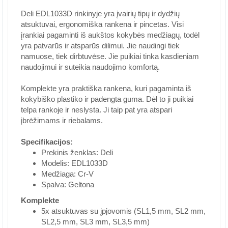
Deli EDL1033D rinkinyje yra įvairių tipų ir dydžių
atsuktuvai, ergonomiška rankena ir pincetas. Visi
įrankiai pagaminti iš aukštos kokybės medžiagų, todėl
yra patvarūs ir atsparūs dilimui. Jie naudingi tiek
namuose, tiek dirbtuvėse. Jie puikiai tinka kasdieniam
naudojimui ir suteikia naudojimo komfortą.
Komplekte yra praktiška rankena, kuri pagaminta iš
kokybiško plastiko ir padengta guma. Dėl to ji puikiai
telpa rankoje ir neslysta. Ji taip pat yra atspari
įbrėžimams ir riebalams.
Specifikacijos:
Prekinis ženklas: Deli
Modelis: EDL1033D
Medžiaga: Cr-V
Spalva: Geltona
Komplekte
5x atsuktuvas su įpjovomis (SL1,5 mm, SL2 mm,
SL2,5 mm, SL3 mm, SL3,5 mm)