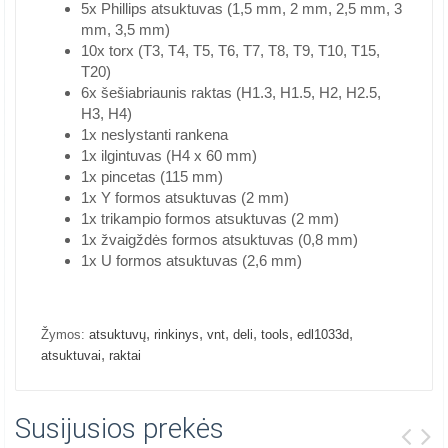
5x Phillips atsuktuvas (1,5 mm, 2 mm, 2,5 mm, 3
mm, 3,5 mm)
10x torx (T3, T4, T5, T6, T7, T8, T9, T10, T15,
T20)
6x šešiabriaunis raktas (H1.3, H1.5, H2, H2.5,
H3, H4)
1x neslystanti rankena
1x ilgintuvas (H4 x 60 mm)
1x pincetas (115 mm)
1x Y formos atsuktuvas (2 mm)
1x trikampio formos atsuktuvas (2 mm)
1x žvaigždės formos atsuktuvas (0,8 mm)
1x U formos atsuktuvas (2,6 mm)
,
,
,
,
,
,
Žymos:
atsuktuvų
rinkinys
vnt
deli
tools
edl1033d
,
atsuktuvai
raktai
Susijusios prekės