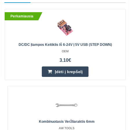
Perkamiausia
DC/DC Įtampos Keitiklis Iš 6-24V Į 5V USB (STEP DOWN)
OEM
3.10€
Įdėti į krepšelį
Kombinuotasis Veržliaraktis 6mm
AW TOOLS