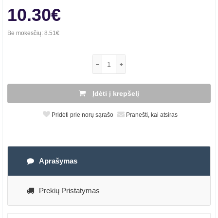
10.30€
Be mokesčių:
8.51€
Įdėti į krepšelį
Pridėti prie norų sąrašo
Pranešti, kai atsiras
Aprašymas
Prekių Pristatymas