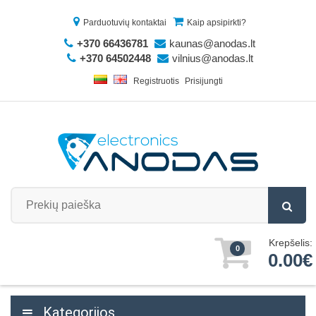
Parduotuvių kontaktai
Kaip apsipirkti?
+370 66436781
kaunas@anodas.lt
+370 64502448
vilnius@anodas.lt
Registruotis
Prisijungti
Krepšelis:
0
0.00€
Kategorijos