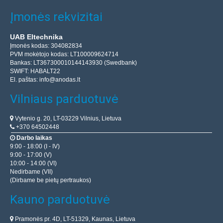
Įmonės rekvizitai
UAB Eltechnika
Įmonės kodas: 304082834
PVM mokėtojo kodas: LT100009624714
Bankas: LT367300010144143930 (Swedbank)
SWIFT: HABALT22
El. paštas:
info@anodas.lt
Vilniaus parduotuvė
Vytenio g. 20, LT-03229 Vilnius, Lietuva
+370 64502448
Darbo laikas
9:00 - 18:00 (I - IV)
9:00 - 17:00 (V)
10:00 - 14:00 (VI)
Nedirbame (VII)
(Dirbame be pietų pertraukos)
Kauno parduotuvė
Pramonės pr. 4D, LT-51329, Kaunas, Lietuva