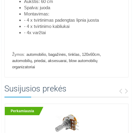
Aukštis: 60 cm
Spalva: juoda
Montavimas:
- 4 x tvirtinimas padengtas lipnia juosta
- 4 x tvirtinimo kabliukai
- 4x varžtai
,
,
,
,
Žymos:
automobilio
bagažinės
tinklas
120x60cm
,
,
,
automobilių
priedai
aksesuarai
blow automobilių
organizatoriai
Susijusios prekės
Perkamiausia