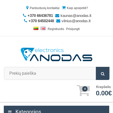
Parduotuvių kontaktai
Kaip apsipirkti?
+370 66436781
kaunas@anodas.lt
+370 64502448
vilnius@anodas.lt
Registruotis
Prisijungti
Krepšelis:
0
0.00€
Kategorijos