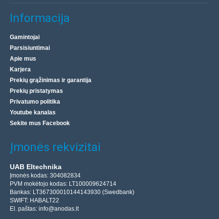
Informacija
Gamintojai
Parsisiuntimai
Apie mus
Karjera
Prekių grąžinimas ir garantija
Prekių pristatymas
Privatumo politika
Youtube kanalas
Sekite mus Facebook
Įmonės rekvizitai
UAB Eltechnika
Įmonės kodas: 304082834
PVM mokėtojo kodas: LT100009624714
Bankas: LT367300010144143930 (Swedbank)
SWIFT: HABALT22
El. paštas:
info@anodas.lt