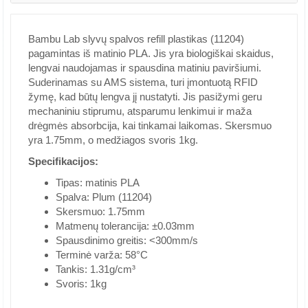
Bambu Lab slyvų spalvos refill plastikas (11204)
pagamintas iš matinio PLA. Jis yra biologiškai skaidus,
lengvai naudojamas ir spausdina matiniu paviršiumi.
Suderinamas su AMS sistema, turi įmontuotą RFID
žymę, kad būtų lengva jį nustatyti. Jis pasižymi geru
mechaniniu stiprumu, atsparumu lenkimui ir maža
drėgmės absorbcija, kai tinkamai laikomas. Skersmuo
yra 1.75mm, o medžiagos svoris 1kg.
Specifikacijos:
Tipas: matinis PLA
Spalva: Plum (11204)
Skersmuo: 1.75mm
Matmenų tolerancija: ±0.03mm
Spausdinimo greitis: <300mm/s
Terminė varža: 58°C
Tankis: 1.31g/cm³
Svoris: 1kg