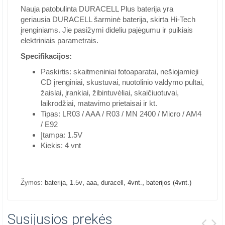
Nauja patobulinta DURACELL Plus baterija yra
geriausia DURACELL šarminė baterija, skirta Hi-Tech
įrenginiams. Jie pasižymi dideliu pajėgumu ir puikiais
elektriniais parametrais.
Specifikacijos:
Paskirtis: skaitmeniniai fotoaparatai, nešiojamieji
CD įrenginiai, skustuvai, nuotolinio valdymo pultai,
žaislai, įrankiai, žibintuvėliai, skaičiuotuvai,
laikrodžiai, matavimo prietaisai ir kt.
Tipas: LR03 / AAA / R03 / MN 2400 / Micro / AM4
/ E92
Įtampa: 1.5V
Kiekis: 4 vnt
,
,
,
,
,
Žymos:
baterija
1.5v
aaa
duracell
4vnt.
baterijos (4vnt.)
Susijusios prekės