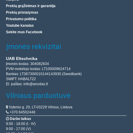
Prekių grąžinimas ir garantija
Prekių pristatymas
Privatumo politika
Youtube kanalas
Sekite mus Facebook
Įmonės rekvizitai
UAB Eltechnika
Įmonės kodas: 304082834
PVM mokėtojo kodas: LT100009624714
Bankas: LT367300010144143930 (Swedbank)
SWIFT: HABALT22
El. paštas:
info@anodas.lt
Vilniaus parduotuvė
Vytenio g. 20, LT-03229 Vilnius, Lietuva
+370 64502448
Darbo laikas
9:00 - 18:00 (I - IV)
9:00 - 17:00 (V)