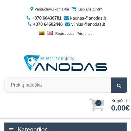
Parduotuvių kontaktai
Kaip apsipirkti?
+370 66436781
kaunas@anodas.lt
+370 64502448
vilnius@anodas.lt
Registruotis
Prisijungti
Krepšelis:
0
0.00€
Kategorijos