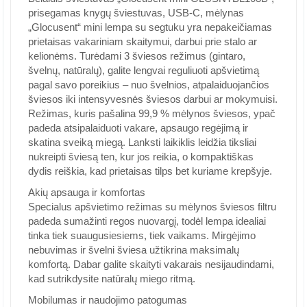
prisegamas knygų šviestuvas, USB-C, mėlynas
„Glocusent“ mini lempa su segtuku yra nepakeičiamas
prietaisas vakariniam skaitymui, darbui prie stalo ar
kelionėms. Turėdami 3 šviesos režimus (gintaro,
švelnų, natūralų), galite lengvai reguliuoti apšvietimą
pagal savo poreikius – nuo švelnios, atpalaiduojančios
šviesos iki intensyvesnės šviesos darbui ar mokymuisi.
Režimas, kuris pašalina 99,9 % mėlynos šviesos, ypač
padeda atsipalaiduoti vakare, apsaugo regėjimą ir
skatina sveiką miegą. Lanksti laikiklis leidžia tiksliai
nukreipti šviesą ten, kur jos reikia, o kompaktiškas
dydis reiškia, kad prietaisas tilps bet kuriame krepšyje.
Akių apsauga ir komfortas
Specialus apšvietimo režimas su mėlynos šviesos filtru
padeda sumažinti regos nuovargį, todėl lempa idealiai
tinka tiek suaugusiesiems, tiek vaikams. Mirgėjimo
nebuvimas ir švelni šviesa užtikrina maksimalų
komfortą. Dabar galite skaityti vakarais nesijaudindami,
kad sutrikdysite natūralų miego ritmą.
Mobilumas ir naudojimo patogumas