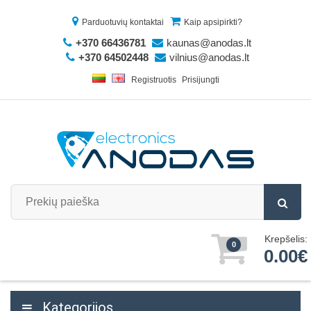
Parduotuvių kontaktai
Kaip apsipirkti?
+370 66436781
kaunas@anodas.lt
+370 64502448
vilnius@anodas.lt
Registruotis
Prisijungti
Krepšelis:
0
0.00€
Kategorijos