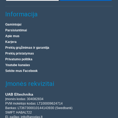
Informacija
Gamintojai
Parsisiuntimai
Apie mus
Karjera
Prekių grąžinimas ir garantija
Prekių pristatymas
Privatumo politika
Youtube kanalas
Sekite mus Facebook
Įmonės rekvizitai
UAB Eltechnika
Įmonės kodas: 304082834
PVM mokėtojo kodas: LT100009624714
Bankas: LT367300010144143930 (Swedbank)
SWIFT: HABALT22
El. paštas:
info@anodas.lt