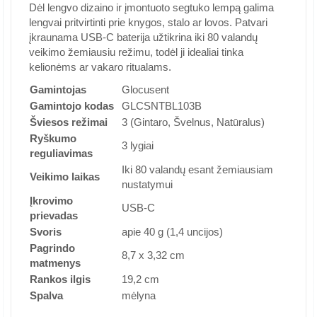
Dėl lengvo dizaino ir įmontuoto segtuko lempą galima
lengvai pritvirtinti prie knygos, stalo ar lovos. Patvari
įkraunama USB-C baterija užtikrina iki 80 valandų
veikimo žemiausiu režimu, todėl ji idealiai tinka
kelionėms ar vakaro ritualams.
Gamintojas
Glocusent
Gamintojo kodas
GLCSNTBL103B
Šviesos režimai
3 (Gintaro, Švelnus, Natūralus)
Ryškumo
3 lygiai
reguliavimas
Iki 80 valandų esant žemiausiam
Veikimo laikas
nustatymui
Įkrovimo
USB-C
prievadas
Svoris
apie 40 g (1,4 uncijos)
Pagrindo
8,7 x 3,32 cm
matmenys
Rankos ilgis
19,2 cm
Spalva
mėlyna