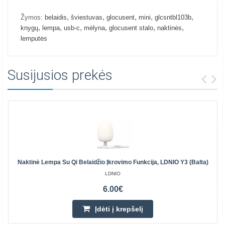
,
,
,
,
,
Žymos:
belaidis
šviestuvas
glocusent
mini
glcsntbl103b
,
,
,
,
,
,
knygų
lempa
usb-c
mėlyna
glocusent stalo
naktinės
lemputės
Susijusios prekės
Naktinė Lempa Su Qi Belaidžio Įkrovimo Funkcija, LDNIO Y3 (balta)
LDNIO
6.00€
Įdėti į krepšelį