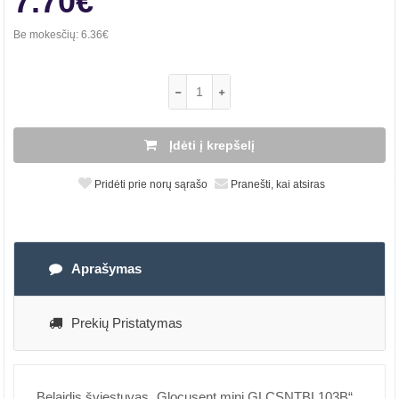
7.70€
Be mokesčių:
6.36€
Įdėti į krepšelį
Pridėti prie norų sąrašo
Pranešti, kai atsiras
Aprašymas
Prekių Pristatymas
Belaidis šviestuvas „Glocusent mini GLCSNTBL103B“,