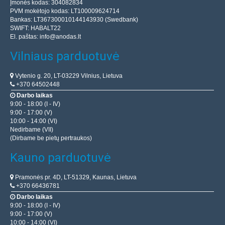
Įmonės kodas: 304082834
PVM mokėtojo kodas: LT100009624714
Bankas: LT367300010144143930 (Swedbank)
SWIFT: HABALT22
El. paštas:
info@anodas.lt
Vilniaus parduotuvė
Vytenio g. 20, LT-03229 Vilnius, Lietuva
+370 64502448
Darbo laikas
9:00 - 18:00 (I - IV)
9:00 - 17:00 (V)
10:00 - 14:00 (VI)
Nedirbame (VII)
(Dirbame be pietų pertraukos)
Kauno parduotuvė
Pramonės pr. 4D, LT-51329, Kaunas, Lietuva
+370 66436781
Darbo laikas
9:00 - 18:00 (I - IV)
9:00 - 17:00 (V)
10:00 - 14:00 (VI)