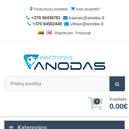
Parduotuvių kontaktai
Kaip apsipirkti?
+370 66436781
kaunas@anodas.lt
+370 64502448
vilnius@anodas.lt
Registruotis
Prisijungti
Krepšelis:
0
0.00€
Kategorijos