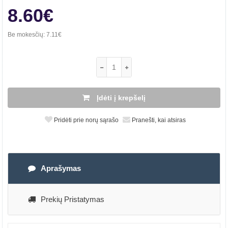
8.60€
Be mokesčių:
7.11€
Įdėti į krepšelį
Pridėti prie norų sąrašo
Pranešti, kai atsiras
Aprašymas
Prekių Pristatymas