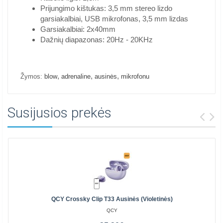
Prijungimo kištukas: 3,5 mm stereo lizdo
garsiakalbiai, USB mikrofonas, 3,5 mm lizdas
Garsiakalbiai: 2x40mm
Dažnių diapazonas: 20Hz - 20KHz
,
,
,
Žymos:
blow
adrenaline
ausinės
mikrofonu
Susijusios prekės
QCY Crossky Clip T33 Ausinės (violetinės)
QCY