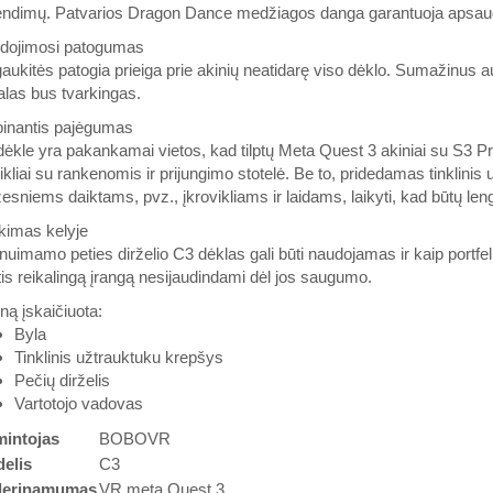
endimų. Patvarios Dragon Dance medžiagos danga garantuoja apsaugą
dojimosi patogumas
ukitės patogia prieiga prie akinių neatidarę viso dėklo. Sumažinus au
alas bus tvarkingas.
binantis pajėgumas
ėkle yra pakankamai vietos, kad tilptų Meta Quest 3 akiniai su S3 Pro di
ikliai su rankenomis ir prijungimo stotelė. Be to, pridedamas tinklinis
sniems daiktams, pvz., įkrovikliams ir laidams, laikyti, kad būtų lengv
kimas kelyje
nuimamo peties dirželio C3 dėklas gali būti naudojamas ir kaip portfelis
is reikalingą įrangą nesijaudindami dėl jos saugumo.
iną įskaičiuota:
Byla
Tinklinis užtrauktuku krepšys
Pečių dirželis
Vartotojo vadovas
intojas
BOBOVR
elis
C3
erinamumas
VR meta Quest 3