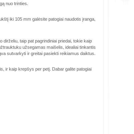
 nuo trinties.
kštį iki 105 mm galėsite patogiai naudotis įranga,
rželiu, taip pat pagrindiniai priedai, tokie kaip
 užtrauktuku užsegamas maišelis, idealiai tinkantis
a sutvarkyti ir greitai pasiekti reikiamus daiktus.
, ir kaip krepšys per petį. Dabar galite patogiai