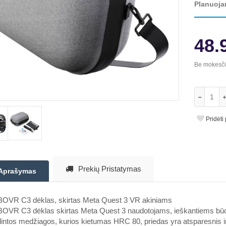
Planuoja
48.
Be mokesč
Pridėti
Prekių Pristatymas
Aprašymas
OVR C3 dėklas, skirtas Meta Quest 3 VR akiniams
OVR C3 dėklas skirtas Meta Quest 3 naudotojams, ieškantiems būdo
intos medžiagos, kurios kietumas HRC 80, priedas yra atsparesnis i