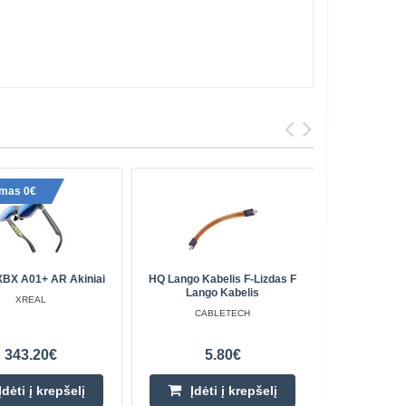
ymas 0€
BX A01+ AR Akiniai
HQ Lango Kabelis F-Lizdas F
Bluetooth 3
Lango Kabelis
Jutikli
XREAL
CABLETECH
343.20€
5.80€
Įdėti į krepšelį
Įdėti į krepšelį