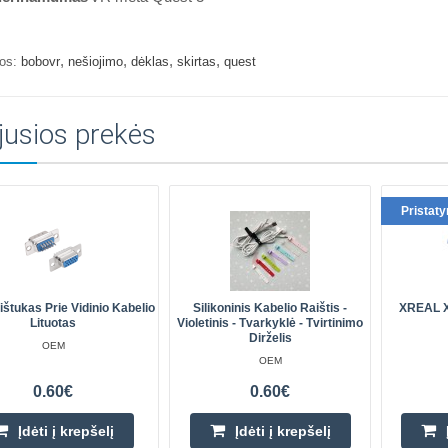
,
,
,
,
os:
bobovr
nešiojimo
dėklas
skirtas
quest
jusios prekės
Pristat
tukas Prie Vidinio Kabelio
Silikoninis Kabelio Raištis -
XREAL X
Lituotas
Violetinis - Tvarkyklė - Tvirtinimo
Dirželis
OEM
OEM
0.60€
0.60€
Įdėti į krepšelį
Įdėti į krepšelį