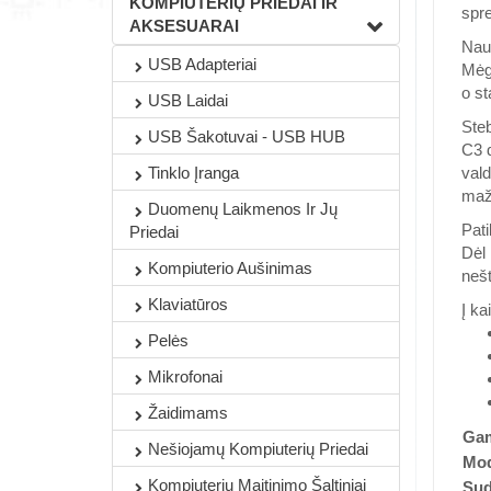
KOMPIUTERIŲ PRIEDAI IR
spr
AKSESUARAI
Nau
USB Adapteriai
Mėga
o st
USB Laidai
Ste
USB Šakotuvai - USB HUB
C3 d
vald
Tinklo Įranga
maže
Duomenų Laikmenos Ir Jų
Pati
Priedai
Dėl 
Kompiuterio Aušinimas
nešt
Klaviatūros
Į ka
Pelės
Mikrofonai
Žaidimams
Gam
Nešiojamų Kompiuterių Priedai
Mod
Kompiuterių Maitinimo Šaltiniai
Sud