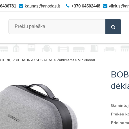
66436781
kaunas@anodas.lt
+370 64502448
vilnius@an
TERIŲ PRIEDAI IR AKSESUARAI
Žaidimams
VR Priedai
BOB
dėkl
Gamintoj
Prekės k
Prieinam