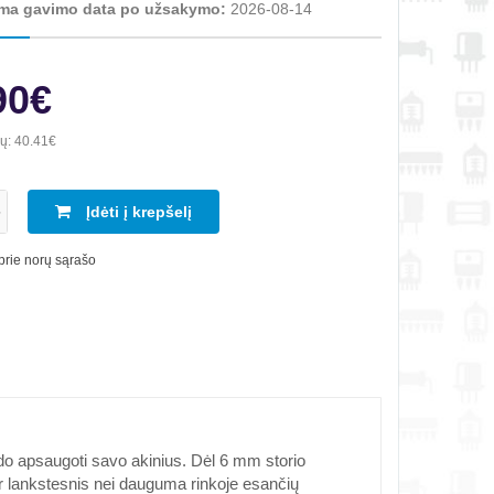
ma gavimo data po užsakymo:
2026-08-14
90€
ių:
40.41€
Įdėti į krepšelį
 prie norų sąrašo
 apsaugoti savo akinius. Dėl 6 mm storio
r lankstesnis nei dauguma rinkoje esančių