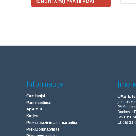
% NUOLAIDŲ PASIŪLYMAI
Informacija
Įmonė
Gamintojai
UAB Elte
Įmonės ko
Parsisiuntimai
PVM mokėt
Apie mus
Bankas: L
Karjera
SWIFT: HA
El. paštas:
Prekių grąžinimas ir garantija
Prekių pristatymas