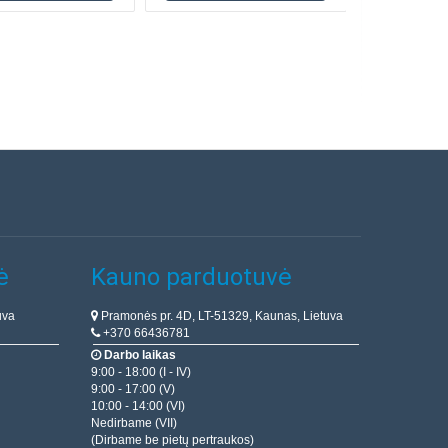
ė
Kauno parduotuvė
uva
Pramonės pr. 4D, LT-51329, Kaunas, Lietuva
+370 66436781
Darbo laikas
9:00 - 18:00 (I - IV)
9:00 - 17:00 (V)
10:00 - 14:00 (VI)
Nedirbame (VII)
(Dirbame be pietų pertraukos)