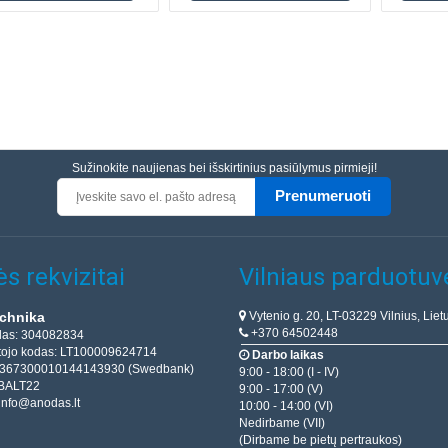
Sužinokite naujienas bei išskirtinius pasiūlymus pirmieji!
Prenumeruoti
s rekvizitai
Vilniaus parduotuv
Vytenio g. 20, LT-03229 Vilnius, Liet
chnika
+370 64502448
das: 304082834
ojo kodas: LT100009624714
Darbo laikas
T367300010144143930 (Swedbank)
9:00 - 18:00 (I - IV)
BALT22
9:00 - 17:00 (V)
info@anodas.lt
10:00 - 14:00 (VI)
Nedirbame (VII)
(Dirbame be pietų pertraukos)