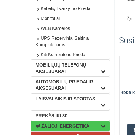
Kabelių Tvarkymo Priedai
Monitoriai
Žym
WEB Kameros
Susi
UPS Rezerviniai Šaltiniai
Kompiuteriams
Kiti Kompiuterių Priedai
MOBILIŲJŲ TELEFONŲ
AKSESUARAI
AUTOMOBILIŲ PRIEDAI IR
AKSESUARAI
HDDB Kiš
LAISVALAIKIS IR SPORTAS
PREKĖS IKI 3€
ŽALIOJI ENERGETIKA