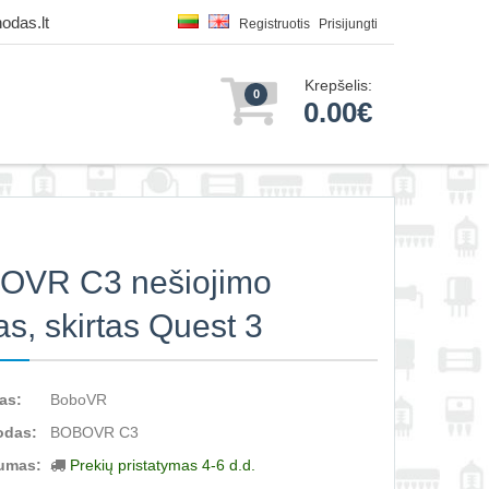
odas.lt
Registruotis
Prisijungti
Krepšelis:
0
0.00€
OVR C3 nešiojimo
as, skirtas Quest 3
as:
BoboVR
odas:
BOBOVR C3
umas:
Prekių pristatymas 4-6 d.d.