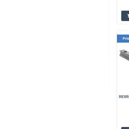
Pri
REXRO