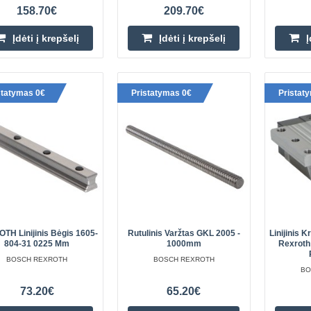
158.70€
209.70€
Įdėti į krepšelį
Įdėti į krepšelį
Į
REXROTH 1632-114-20 linijinė k
statymas 0€
Pristatymas 0€
Pristat
Aukštis (H): 24 mm Plotis (A): 34 
Dydis: 15 H1: 19.90 mm Skylė (S2
9.5 mm K3: 3.20 mm N3: 6 mm Varž
TH Linijinis Bėgis 1605-
Rutulinis Varžtas GKL 2005 -
Linijinis 
804-31 0225 Mm
1000mm
Rexroth
BOSCH REXROTH
BOSCH REXROTH
BO
REXROTH 1666-194-20 linijinė k
73.20€
65.20€
Aukštis (H): 30 mm Plotis (A): 44 