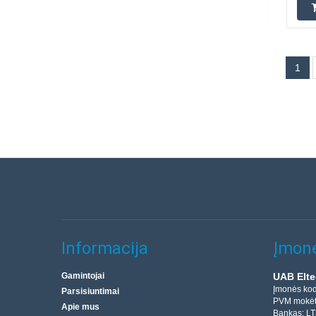
1
Informacija
Įmonė
Gamintojai
UAB Elte
Įmonės ko
Parsisiuntimai
PVM mokėt
Apie mus
Bankas: L