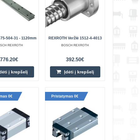
EXROTH kompanijos,
Įdėti į krepšelį
Pridėti prie pageidavimų
sąrašo
675-504-31 - 1120mm
REXROTH Veržlė 1512-4-4013
SCH REXROTH
BOSCH REXROTH
204-31 4000 mm
776.20€
392.50€
1,001.30€
-204-31 yra tikslumo
Prekių Pristatymas 6-11 D.d.
dėti į krepšelį
Įdėti į krepšelį
i besivystančiame
th, ji išsiskiria p..
Įdėti į krepšelį
Pridėti prie pageidavimų
ymas 0€
Pristatymas 0€
sąrašo