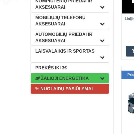
KOMPIUTERIŲ PRIEDAI IR
AKSESUARAI
MOBILIŲJŲ TELEFONŲ
Linij
AKSESUARAI
AUTOMOBILIŲ PRIEDAI IR
AKSESUARAI
LAISVALAIKIS IR SPORTAS
PREKĖS IKI 3€
Pri
ŽALIOJI ENERGETIKA
% NUOLAIDŲ PASIŪLYMAI