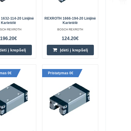
776.20€
12 Rastras (P): 40
Prekių Pristatymas 6-11 D.d.
Bėgelio skersmuo (d):
632-114-20 Linijinė
REXROTH 1666-194-20 Linijinė
muo (D): 8 mm (rai..
Įdėti į krepšelį
Karietėlė
Karietėlė
SCH REXROTH
BOSCH REXROTH
Pridėti prie pageidavimų
196.20€
124.20€
sąrašo
dėti į krepšelį
Įdėti į krepšelį
ymas 0€
Pristatymas 0€
392.50€
 Skersmuo (D1): 38
Prekių Pristatymas 6-11 D.d.
io dydis (S): M8x1
s: atviras (BB4)
Įdėti į krepšelį
Pridėti prie pageidavimų
sąrašo