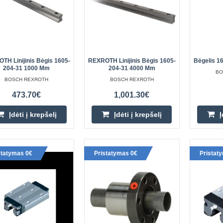
pramonėje. Pagaminta žinomos R
garantu..
TH Linijinis Bėgis 1605-
REXROTH Linijinis Bėgis 1605-
Bėgelis 1
204-31 1000 Mm
204-31 4000 Mm
BO
BOSCH REXROTH
BOSCH REXROTH
REXROTH linijinis bėgis 1605-
473.70€
1,001.30€
Linijinis kreiptuvas REXROTH 1605
Įdėti į krepšelį
Įdėti į krepšelį
Į
ir patikimumo sinonimas dinamiška
pramonės pasaulyje. Pagaminta Rexro
statymas 0€
Pristatymas 0€
Pristat
Bėgelis 1675-504-31 - 1120mm