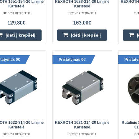
TH 1651-194-20 Linijinė
REXROTH 1623-214-20 Linijinė
REXROTH 1
Karietėlė
Karietėlė
BOSCH REXROTH
BOSCH REXROTH
BO
Linijinė karietėlė 1853-313-10 R
129.80€
163.00€
Aukštis (H): 48 mm Plotis (A): 100
Įdėti į krepšelį
Įdėti į krepšelį
Į
Dydis: 35 H1: 41 mm Skylės dydis
A3: 33 mm Varžto dydis (S9): M3-5 
statymas 0€
Pristatymas 0€
Pristat
REXROTH R1512 veržlė 210 13
Skersmuo: 25 mm Eiga: 5 mm Sk
Rutulinių grandinių skaičius: 4..
TH 1622-814-20 Linijinė
REXROTH 1621-314-20 Linijinė
Rutulinio
Karietėlė
Karietėlė
01
BOSCH REXROTH
BOSCH REXROTH
BO