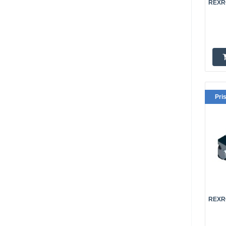
REXRO
Pri
REXRO