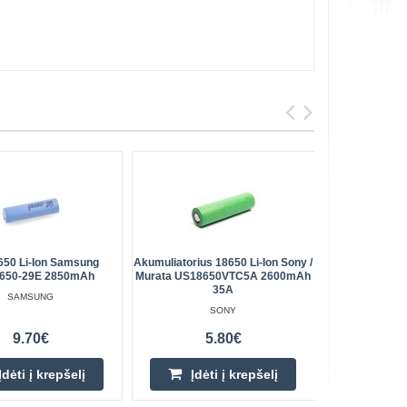
8650 Li-Ion Samsung
Akumuliatorius 18650 Li-Ion Sony /
18650 L
650-29E 2850mAh
Murata US18650VTC5A 2600mAh
35A
SAMSUNG
SONY
9.70€
5.80€
Įdėti į krepšelį
Įdėti į krepšelį