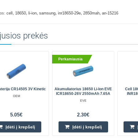
,
,
,
,
,
,
os:
cell
18650
li-ion
samsung
inr18650-29e
2850mah
an-15216
jusios prekės
Perkamiausia
aterija CR14505 3V Kinetic
Akumuliatorius 18650 Li-Ion EVE
Cell 1
ICR18650-26V 2550mAh 7.65A
INR18
OEM
EVE
5.05€
2.30€
Įdėti į krepšelį
Įdėti į krepšelį