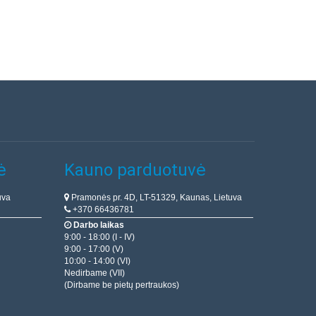
ė
Kauno parduotuvė
uva
Pramonės pr. 4D, LT-51329, Kaunas, Lietuva
+370 66436781
Darbo laikas
9:00 - 18:00 (I - IV)
9:00 - 17:00 (V)
10:00 - 14:00 (VI)
Nedirbame (VII)
(Dirbame be pietų pertraukos)