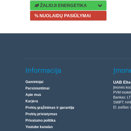
ŽALIOJI ENERGETIKA
% NUOLAIDŲ PASIŪLYMAI
Informacija
Įmonė
Gamintojai
UAB Elte
Įmonės ko
Parsisiuntimai
PVM mokėt
Apie mus
Bankas: L
Karjera
SWIFT: HA
El. paštas:
Prekių grąžinimas ir garantija
Prekių pristatymas
Privatumo politika
Youtube kanalas