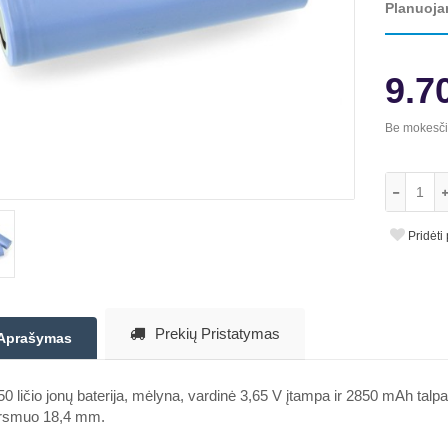
Planuoja
9.7
Be mokesč
Pridėti
Prekių Pristatymas
Aprašymas
0 ličio jonų baterija, mėlyna, vardinė 3,65 V įtampa ir 2850 mAh tal
rsmuo 18,4 mm.