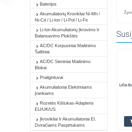
Baterijos
Žym
Akumuliatorių Krovikliai Ni-Mh /
Ni-Cd / Li-Ion / Li-Pol / Li-Fe
Li-Ion Akumuliatorių Įkrovimo Ir
Susi
Balansavimo Plokštės
AC/DC Korpusiniai Maitinimo
Šaltiniai
AC/DC Sieniniai Maitinimo
Blokai
Prailgintuvai
Ličio B
Akumuliatoriai Elektriniams
Įrankiams
Rozetės Kištukas-Adapteris
EU/UK/US
Įkrovikliai Ir Akumuliatoriai El.
Dviračiams Paspirtukams