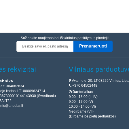
Sužinokite naujienas bei išskirtinius pasiūlymus pirmieji!
Prenumeruoti
s rekvizitai
Vilniaus parduotuv
Vytenio g. 20, LT-03229 Vilnius, Liet
chnika
+370 64502448
das: 304082834
ojo kodas: LT100009624714
Darbo laikas
T367300010144143930 (Swedbank)
9:00 - 18:00 (I - IV)
BALT22
9:00 - 17:00 (V)
info@anodas.lt
10:00 - 14:00 (VI)
Nedirbame (VII)
(Dirbame be pietų pertraukos)