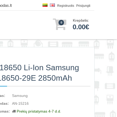
odas.lt
Registruotis
Prisijungti
Krepšelis:
0
0.00€
 18650 Li-Ion Samsung
18650-29E 2850mAh
as:
Samsung
odas:
AN-15216
umas:
Prekių pristatymas 4-7 d.d.