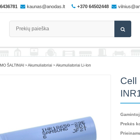
66436781
kaunas@anodas.lt
+370 64502448
vilnius@an
IMO ŠALTINIAI
Akumuliatoriai
Akumuliatoriai Li-Ion
Cell
INR
Gamintoj
Prekės k
Prieinam