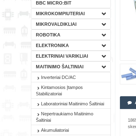
BBC MICRO:BIT
MIKROKOMPIUTERIAI
MIKROVALDIKLIAI
ROBOTIKA
ELEKTRONIKA
ELEKTRINIAI VARIKLIAI
MAITINIMO ŠALTINIAI
Inverteriai DC/AC
Kintamosios Įtampos
Stabilizatoriai
Laboratoriniai Maitinimo Šaltiniai
Nepertraukiamo Maitinimo
1865
Šaltiniai
ske
Akumuliatoriai