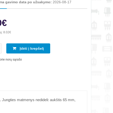
ma gavimo data po užsakymo:
2026-08-17
0€
ių:
8.02€
Įdėti į krepšelį
 prie norų sąrašo
pa. Jungties matmenys nedideli: aukštis 65 mm,